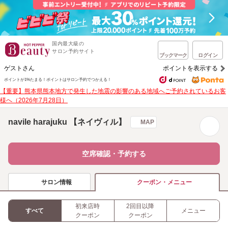
国内最大級の
サロン予約サイト
ブックマーク
ログイン
ゲストさん
ポイントを表示する
ポイントが1%たまる！
ポイントはサロン予約でつかえる！
【重要】熊本県熊本地方で発生した地震の影響のある地域へご予約されているお客
様へ（2026年7月28日）
navile harajuku 【ネイヴィル】
MAP
空席確認・予約する
サロン情報
クーポン・メニュー
初来店時
2回目以降
すべて
メニュー
クーポン
クーポン