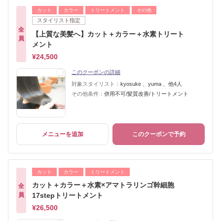
カット
カラー
トリートメント
その他
スタイリスト指定
全
【上質な美髪へ】カット＋カラー＋水素トリート
員
メント
¥24,500
このクーポンの詳細
対象スタイリスト：
kyosuke 、yuma 、他4人
その他条件：
併用不可/髪質改善/トリートメント
メニューを追加
このクーポンで予約
カット
カラー
トリートメント
カット＋カラー＋水素×アマトラリンゴ幹細胞
全
員
17stepトリートメント
¥26,500