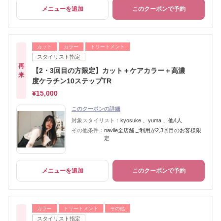
メニューを追加
このクーポンで予約
カット
カラー
トリートメント
スタイリスト指定
再
【2・3回目の方限定】カット＋ケアカラー＋高濃
来
度ケラチン10ステップTR
¥15,000
このクーポンの詳細
対象スタイリスト：
kyosuke 、yuma 、他4人
その他条件：
navile全店舗ご利用が2,3回目のお客様限
定
メニューを追加
このクーポンで予約
カラー
トリートメント
その他
スタイリスト指定