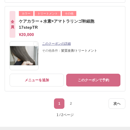
カラー
トリートメント
その他
ケアカラー＋水素×アマトラリンゴ幹細胞
全
員
17stepTR
¥20,000
このクーポンの詳細
その他条件：
髪質改善/トリートメント
メニューを追加
このクーポンで予約
1
2
次へ
1 / 2ページ