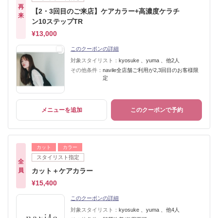
再
【2・3回目のご来店】ケアカラー+高濃度ケラチ
来
ン10ステップTR
¥13,000
このクーポンの詳細
対象スタイリスト：
kyosuke 、yuma 、他2人
その他条件：
navile全店舗ご利用が2,3回目のお客様限
定
メニューを追加
このクーポンで予約
カット
カラー
スタイリスト指定
全
員
カット＋ケアカラー
¥15,400
このクーポンの詳細
対象スタイリスト：
kyosuke 、yuma 、他4人