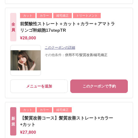
カット
カラー
縮毛矯正
トリートメント
前髪酸性ストレート＋カット＋カラー＋アマトラ
全
員
リンゴ幹細胞17stepTR
¥28,000
このクーポンの詳細
その他条件：
併用不可/髪質改善/縮毛矯正
メニューを追加
このクーポンで予約
カット
カラー
縮毛矯正
【髪質改善コース】髪質改善ストレート+カラー
新
規
+カット
¥27,800