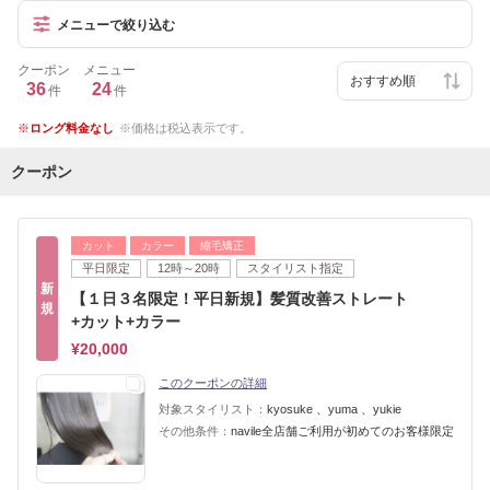
メニューで絞り込む
クーポン
メニュー
36
24
件
件
ロング料金なし
価格は税込表示です。
クーポン
カット
カラー
縮毛矯正
平日限定
12時～20時
スタイリスト指定
新
【１日３名限定！平日新規】髪質改善ストレート
規
+カット+カラー
¥20,000
このクーポンの詳細
対象スタイリスト：
kyosuke 、yuma 、yukie
その他条件：
navile全店舗ご利用が初めてのお客様限定