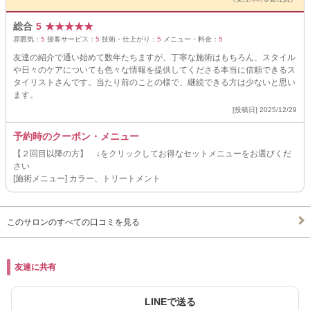
総合
5
★
★
★
★
★
雰囲気：
5
接客サービス：
5
技術・仕上がり：
5
メニュー・料金：
5
友達の紹介で通い始めて数年たちますが、丁寧な施術はもちろん、スタイル
や日々のケアについても色々な情報を提供してくださる本当に信頼できるス
タイリストさんです。当たり前のことの様で、継続できる方は少ないと思い
ます。
[投稿日] 2025/12/29
予約時のクーポン・メニュー
【２回目以降の方】 ↓をクリックしてお得なセットメニューをお選びくだ
さい
[施術メニュー] カラー、トリートメント
このサロンのすべての口コミを見る
友達に共有
LINEで送る