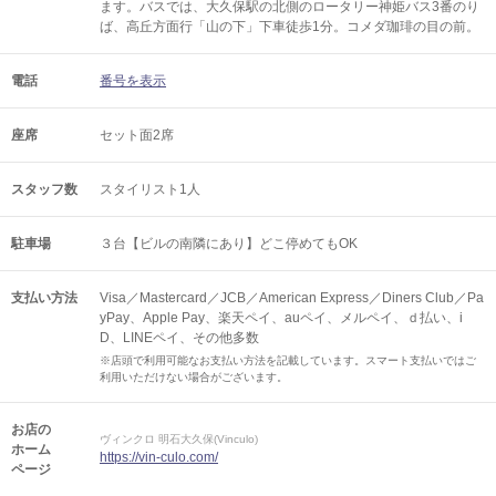
ます。バスでは、大久保駅の北側のロータリー神姫バス3番のり
ば、高丘方面行「山の下」下車徒歩1分。コメダ珈琲の目の前。
電話
番号を表示
座席
セット面2席
スタッフ数
スタイリスト1人
駐車場
３台【ビルの南隣にあり】どこ停めてもOK
支払い方法
Visa／Mastercard／JCB／American Express／Diners Club／Pa
yPay、Apple Pay、楽天ペイ、auペイ、メルペイ、ｄ払い、i
D、LINEペイ、その他多数
※店頭で利用可能なお支払い方法を記載しています。スマート支払いではご
利用いただけない場合がございます。
お店の
ヴィンクロ 明石大久保(Vinculo)
ホーム
https://vin-culo.com/
ページ