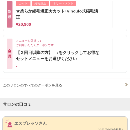
カット
縮毛矯正
トリートメント
★柔らか縮毛矯正★カット+vinculo式縮毛矯
新
規
正
¥20,900
メニューを選択して
ご利用いただくクーポンです
全
【２回目以降の方】 ↓をクリックしてお得な
員
セットメニューをお選びください
-
このサロンのすべてのクーポンを見る
サロンの口コミ
サロンPick Up
エスプレッソさん
（女性/60代/会社員）