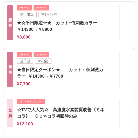
カット
カラー
平日限定
9時～17時
新
★☆平日限定☆★ カット+低刺激カラー
規
￥14300→￥8800
¥8,800
カット
カラー
当日割
8/7(金)
新
★当日限定クーポン★ カット＋低刺激カ
規
ラー ￥14300→￥7700
¥7,700
トリートメント
☆TVで大人気☆ 高濃度水素髪質改善《ミネ
全
員
コラ》 ※ミネコラ初回時のみ
¥12,100