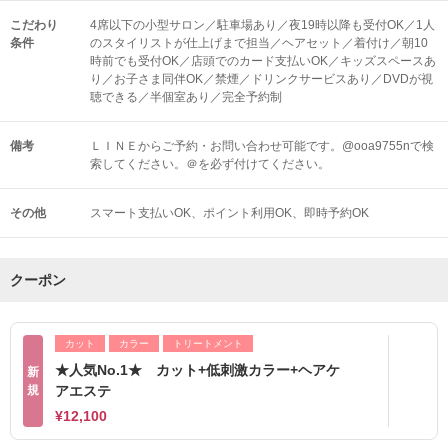
こだわり
4席以下の小型サロン／駐車場あり／夜19時以降も受付OK／1人
条件
のスタイリストが仕上げまで担当／ヘアセット／着付け／朝10
時前でも受付OK／店頭でのカード支払いOK／キッズスペースあ
り／お子さま同伴OK／禁煙／ドリンクサービスあり／DVDが視
聴できる／半個室あり／完全予約制
備考
ＬＩＮＥからご予約・お問い合わせ可能です。@ooa9755nで検
索してください。＠を必ず付けてください。
その他
スマート支払いOK
ポイント利用OK
即時予約OK
クーポン
カット
カラー
トリートメント
★人気No.1★ カット+低刺激カラー+ヘアケ
新
規
アエステ
¥12,100