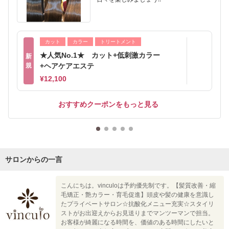
カット
カラー
トリートメント
★人気No.1★ カット+低刺激カラー
新
規
+ヘアケアエステ
¥12,100
おすすめクーポンをもっと見る
サロンからの一言
こんにちは。vinculoは予約優先制です。【髪質改善・縮
毛矯正・艶カラー・育毛促進】頭皮や髪の健康を意識し
たプライベートサロン☆抗酸化メニュー充実☆スタイリ
ストがお出迎えからお見送りまでマンツーマンで担当。
お客様が綺麗になる時間を、価値のある時間にしたいと