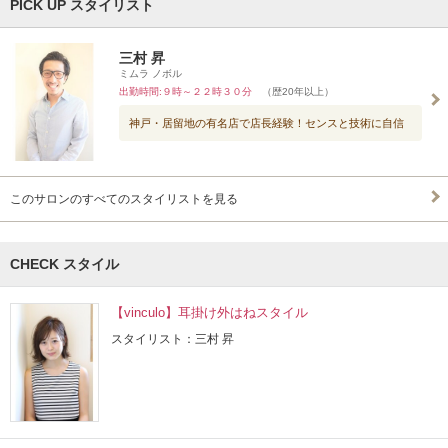
PICK UP スタイリスト
三村 昇
ミムラ ノボル
出勤時間:９時～２２時３０分
（歴20年以上）
神戸・居留地の有名店で店長経験！センスと技術に自信
このサロンのすべてのスタイリストを見る
CHECK スタイル
【vinculo】耳掛け外はねスタイル
スタイリスト：三村 昇