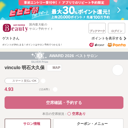
国内最大級の
サロン予約サイト
ブックマーク
ログイン
ゲストさん
ポイントを表示する
ポイントが1%たまる！
ポイントはサロン予約でつかえる！
AWARD 2026
ベストサロン
vinculo 明石大久保
MAP
スマート支払いOK
4.93
（114件）
空席確認・予約する
空席あり
本日の空席状況：
◯
クーポン・メニュー
サロン情報