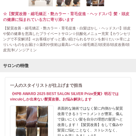
☆【髪質改善・縮毛矯正・艶カラー・育毛促進・ヘッドスパ】髪・頭皮
の健康に悩まれている方に寄り添います
【髪質改善・縮毛矯正・艶カラー・育毛促進・白髪ぼかし・ヘッドスパ】頭皮
や髪の健康を意識したプライベートサロン☆抗酸化メニュー充実【カウンセリ
ングで不安解消】≪お客様がずっと通い続けられるサロンを創りたい≫常によ
りいいものをお届け☆薬剤や技術は最高レベル☆縮毛矯正/頭浸浴/頭皮改善/頭
皮洗浄/ノンジアミン
サロンの特徴
一人のスタイリストが仕上げまで担当
《HPB AWARD 2025 BEST SALON SILVER Prize受賞》明石では
vinculoしか出来ない髪質改善。お悩み解決します
表面的な施術ではなく髪に内側から髪質
改善できるトリートメントが豊富。傷ん
で扱いにくい髪を自分の理想の髪質へと
改善します！【髪質改善】をして傷みや
髪質に悩むことなく、ストレスなく、
日々を楽しみましょう!!