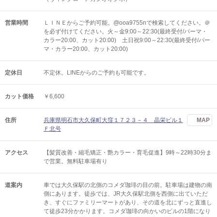
営業時間
ＬＩＮＥからご予約可能。@ooa9755nで検索してください。＠
を必ず付けてください。火～金9:00～22:30(最終受付/パーマ・
カラー20:00、カット20:00) 土日祝9:00～22:30(最終受付/パー
マ・カラー20:00、カット20:00)
定休日
不定休。LINEからのご予約も可能です。
カット価格
￥6,600
住所
兵庫県明石市大久保町大窪１７２３－４ 晶栄ビル１
MAP
Ｆ北号
アクセス
【髪質改善・縮毛矯正・艶カラー・育毛促進】9時～22時30分ま
で営業。無料駐車場有り
道案内
車では大久保駅の北側のコメダ珈琲の目の前。駐車場は建物の南
側にあります。徒歩では、JR大久保駅北側を西側に出ていただ
き、すぐにファミリーマートがあり、その道を北にずっと直進し
て徒歩23分かかります。コメダ珈琲の向かいのビルの1階になり