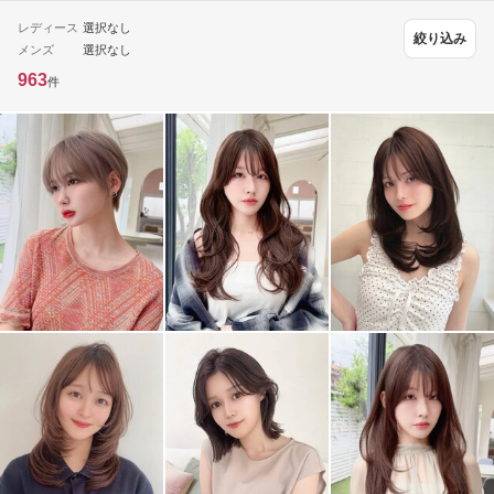
レディース
選択なし
絞り込み
メンズ
選択なし
963
件