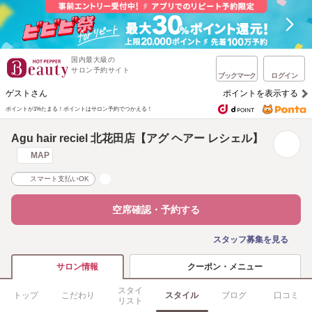
国内最大級の
サロン予約サイト
ブックマーク
ログイン
ゲストさん
ポイントを表示する
ポイントが1%たまる！
ポイントはサロン予約でつかえる！
Agu hair reciel 北花田店【アグ ヘアー レシェル】
MAP
スマート支払いOK
空席確認・予約する
スタッフ募集を見る
クーポン・メニュー
サロン情報
スタイ
トップ
こだわり
スタイル
ブログ
口コミ
リスト