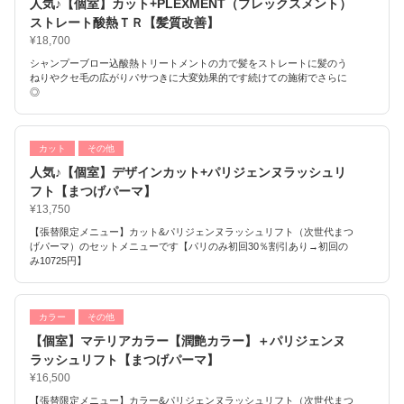
人気♪【個室】カット+PLEXMENT（プレックスメント）
ストレート酸熱ＴＲ【髪質改善】
¥18,700
シャンプーブロー込酸熱トリートメントの力で髪をストレートに髪のう
ねりやクセ毛の広がりパサつきに大変効果的です続けての施術でさらに
◎
カット
その他
人気♪【個室】デザインカット+パリジェンヌラッシュリ
フト【まつげパーマ】
¥13,750
【張替限定メニュー】カット&パリジェンヌラッシュリフト（次世代まつ
げパーマ）のセットメニューです【パリのみ初回30％割引あり→初回の
み10725円】
カラー
その他
【個室】マテリアカラー【潤艶カラー】＋パリジェンヌ
ラッシュリフト【まつげパーマ】
¥16,500
【張替限定メニュー】カラー&パリジェンヌラッシュリフト（次世代まつ