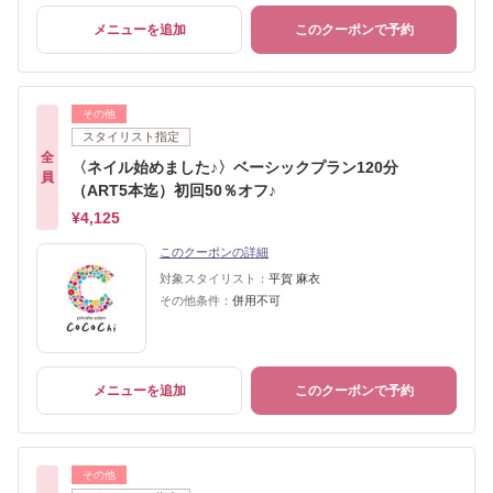
メニューを追加
このクーポンで予約
その他
スタイリスト指定
全
〈ネイル始めました♪〉ベーシックプラン120分
員
（ART5本迄）初回50％オフ♪
¥4,125
このクーポンの詳細
対象スタイリスト：
平賀 麻衣
その他条件：
併用不可
メニューを追加
このクーポンで予約
その他