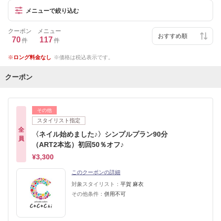
メニューで絞り込む
クーポン
メニュー
70
117
件
件
ロング料金なし
価格は税込表示です。
クーポン
その他
スタイリスト指定
全
〈ネイル始めました♪〉シンプルプラン90分
員
（ART2本迄）初回50％オフ♪
¥3,300
このクーポンの詳細
対象スタイリスト：
平賀 麻衣
その他条件：
併用不可