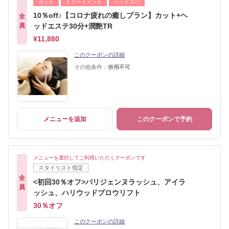
カット
トリートメント
ヘッドスパ
10％off♪【コロナ疲れの癒しプラン】カット+ヘ
全
員
ッドエステ30分+潤艶TR
¥11,880
このクーポンの詳細
その他条件：
併用不可
メニューを追加
このクーポンで予約
メニューを選択してご利用いただくクーポンです
スタイリスト指定
全
<初回30％オフ>パリジェンヌラッシュ、アイラ
員
ッシュ、ハリウッドブロウリフト
30％オフ
このクーポンの詳細