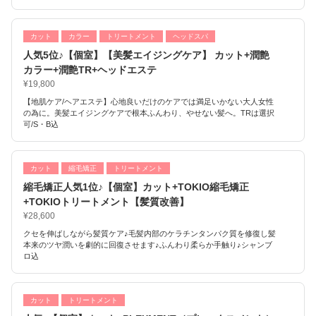
カット
カラー
トリートメント
ヘッドスパ
人気5位♪【個室】【美髪エイジングケア】 カット+潤艶
カラー+潤艶TR+ヘッドエステ
¥19,800
【地肌ケア/ヘアエステ】心地良いだけのケアでは満足いかない大人女性
の為に。美髪エイジングケアで根本ふんわり、やせない髪へ。TRは選択
可/S・B込
カット
縮毛矯正
トリートメント
縮毛矯正人気1位♪【個室】カット+TOKIO縮毛矯正
+TOKIOトリートメント【髪質改善】
¥28,600
クセを伸ばしながら髪質ケア♪毛髪内部のケラチンタンパク質を修復し髪
本来のツヤ潤いを劇的に回復させます♪ふんわり柔らか手触り♪シャンブ
ロ込
カット
トリートメント