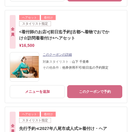
ヘアセット
着付け
スタイリスト指定
全
<着付師のお店>[前日迄予約]古都へ着物でおでか
員
け☆訪問着着付け+ヘアセット
¥16,500
このクーポンの詳細
対象スタイリスト：
山下 千亜希
その他条件：
他券併用不可/前日迄の予約限定
メニューを追加
このクーポンで予約
ヘアセット
着付け
スタイリスト指定
全
先行予約≪2027年八尾市成人式≫着付け・ヘア
員