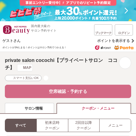
国内最大級の
サロン予約サイト
ブックマーク
ログイン
ゲストさん
ポイントを表示する
ポイントが1%たまる！
ポイントはサロン予約でつかえる！
private salon cocochi【プライベートサロン ココ
チ】
MAP
スマート支払いOK
空席確認・予約する
サロン情報
クーポン・メニュー
初来店時
2回目以降
すべて
メニュー
クーポン
クーポン