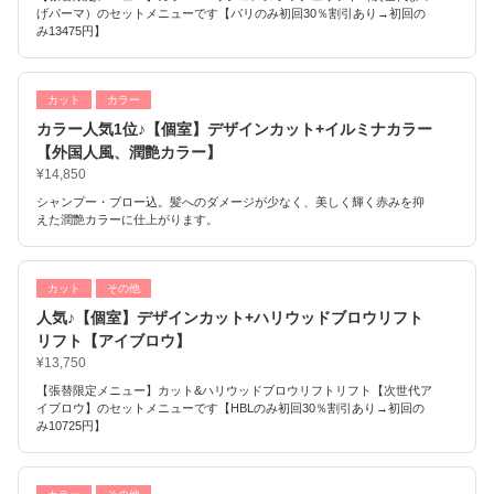
げパーマ）のセットメニューです【パリのみ初回30％割引あり→初回の
み13475円】
カット
カラー
カラー人気1位♪【個室】デザインカット+イルミナカラー
【外国人風、潤艶カラー】
¥14,850
シャンプー・ブロー込。髪へのダメージが少なく、美しく輝く赤みを抑
えた潤艶カラーに仕上がります。
カット
その他
人気♪【個室】デザインカット+ハリウッドブロウリフト
リフト【アイブロウ】
¥13,750
【張替限定メニュー】カット&ハリウッドブロウリフトリフト【次世代ア
イブロウ】のセットメニューです【HBLのみ初回30％割引あり→初回の
み10725円】