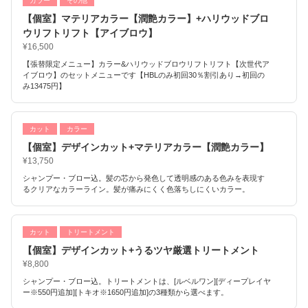
カラー
その他
【個室】マテリアカラー【潤艶カラー】+ハリウッドブロ
ウリフトリフト【アイブロウ】
¥16,500
【張替限定メニュー】カラー&ハリウッドブロウリフトリフト【次世代ア
イブロウ】のセットメニューです【HBLのみ初回30％割引あり→初回の
み13475円】
カット
カラー
【個室】デザインカット+マテリアカラー【潤艶カラー】
¥13,750
シャンプー・ブロー込。髪の芯から発色して透明感のある色みを表現す
るクリアなカラーライン。髪が痛みにくく色落ちしにくいカラー。
カット
トリートメント
【個室】デザインカット+うるツヤ厳選トリートメント
¥8,800
シャンプー・ブロー込。トリートメントは、[ルベルワン][ディープレイヤ
ー※550円追加][トキオ※1650円追加]の3種類から選べます。