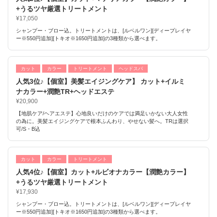
+うるツヤ厳選トリートメント
¥17,050
シャンプー・ブロー込。トリートメントは、[ルベルワン][ディープレイヤ
ー※550円追加][トキオ※1650円追加]の3種類から選べます。
カット
カラー
トリートメント
ヘッドスパ
人気3位♪【個室】美髪エイジングケア】 カット+イルミ
ナカラー+潤艶TR+ヘッドエステ
¥20,900
【地肌ケア/ヘアエステ】心地良いだけのケアでは満足いかない大人女性
の為に。美髪エイジングケアで根本ふんわり、やせない髪へ。TRは選択
可/S・B込
カット
カラー
トリートメント
人気4位♪【個室】カット+ルビオナカラー【潤艶カラー】
+うるツヤ厳選トリートメント
¥17,930
シャンプー・ブロー込。トリートメントは、[ルベルワン][ディープレイヤ
ー※550円追加][トキオ※1650円追加]の3種類から選べます。