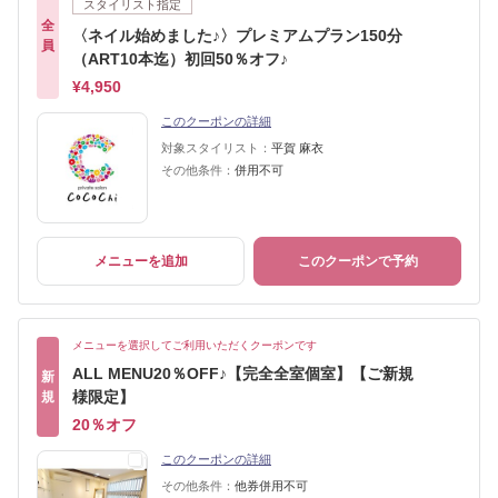
スタイリスト指定
全
〈ネイル始めました♪〉プレミアムプラン150分
員
（ART10本迄）初回50％オフ♪
¥4,950
このクーポンの詳細
対象スタイリスト：
平賀 麻衣
その他条件：
併用不可
メニューを追加
このクーポンで予約
メニューを選択してご利用いただくクーポンです
ALL MENU20％OFF♪【完全全室個室】【ご新規
新
様限定】
規
20％オフ
このクーポンの詳細
その他条件：
他券併用不可