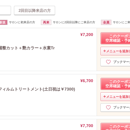
2回目以降来店の方
新規
サロンに初来店の方
再来
サロンに2回目以降にご来店の方
全員
サロンにご
¥7,200
このクーポ
空席確認・予
整カット＋艶カラー＋水素Tr
メニューを追加
ブックマー
¥6,700
このクーポ
空席確認・予
ィルムトリートメント(土日祝は￥7300)
メニューを追加
ブックマー
¥7,700
このクーポ