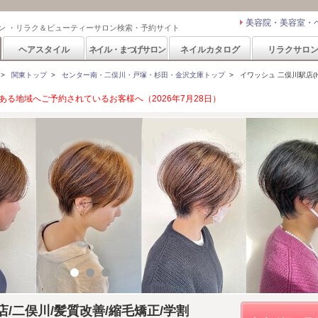
美容院・美容室・
ン ・リラク＆ビューティーサロン検索・予約サイト
ヘアスタイル
ネイル・まつげサロン
ネイルカタログ
リラクサロ
>
関東トップ
>
センター南・二俣川・戸塚・杉田・金沢文庫トップ
>
イワッシュ 二俣川駅店(Iw
る地域へご予約されているお客様へ（2026年7月28日）
駅店/二俣川/髪質改善/縮毛矯正/学割