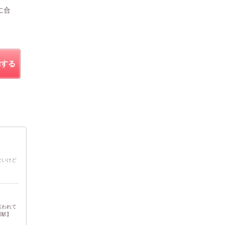
に合
約する
ないけど
】
言われて
川駅】