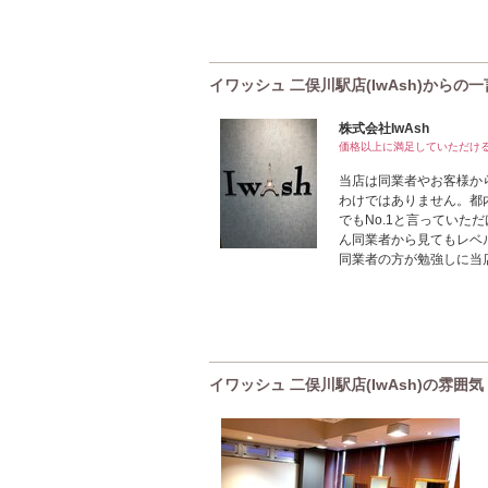
イワッシュ 二俣川駅店(IwAsh)からの一
株式会社IwAsh
価格以上に満足していただけ
当店は同業者やお客様から
わけではありません。都
でもNo.1と言ってい
ん同業者から見てもレベ
同業者の方が勉強しに当
イワッシュ 二俣川駅店(IwAsh)の雰囲気