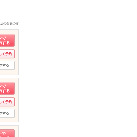
来店の全員の方
ンで
約する
して予約
クする
ンで
約する
して予約
クする
ンで