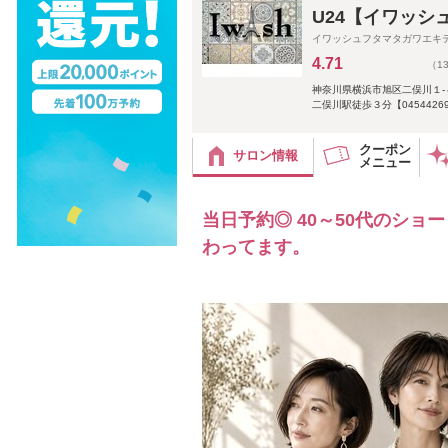
U24【イワッシ
イワッシュフタマタガワエキ
4.71
（1
神奈川県横浜市旭区二俣川１-
二俣川駅徒歩３分【0454426900
クーポン
サロン情報
メニュー
当日予約◎ 40～50代のシ
わってます。