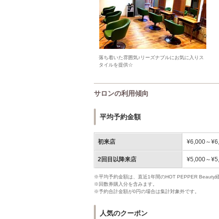
落ち着いた雰囲気♪リーズナブルにお気に入りス
タイルを提供☆
サロンの利用傾向
平均予約金額
初来店
¥6,000～¥6
2回目以降来店
¥5,000～¥5
※平均予約金額は、直近1年間のHOT PEPPER Bea
※回数券購入分を含みます。
※予約合計金額が0円の場合は集計対象外です。
人気のクーポン