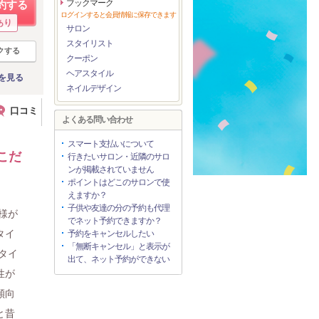
ブックマーク
約する
ログインすると会員情報に保存できます
あり
サロン
スタイリスト
クする
クーポン
ヘアスタイル
を見る
ネイルデザイン
口コミ
よくある問い合わせ
スマート支払いについて
こだ
行きたいサロン・近隣のサロ
ンが掲載されていません
ポイントはどこのサロンで使
えますか？
子供や友達の分の予約も代理
様が
でネット予約できますか？
タイ
予約をキャンセルしたい
「無断キャンセル」と表示が
タイ
出て、ネット予約ができない
性が
傾向
と昔