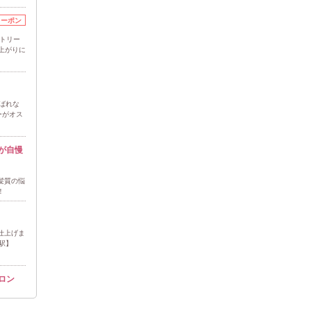
クーポン
素トリー
上がりに
ばれな
ーがオス
が自慢
髪質の悩
！
仕上げま
駅】
ロン
タイル
い★