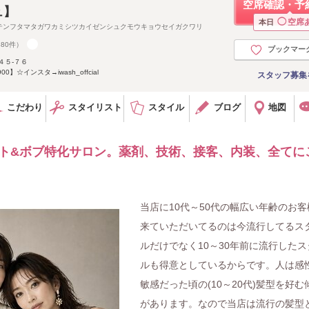
空席確認・予
ュ】
◯
空席
本日
テンフタマタガワカミシツカイゼンシュクモウキョウセイガクワリ
380件）
ブックマー
４５-７６
】☆インスタ→iwash_offcial
スタッフ募集
こだわり
スタイリスト
スタイル
ブログ
地図
ョート&ボブ特化サロン。薬剤、技術、接客、内装、全てに
当店に10代～50代の幅広い年齢のお客
来ていただいてるのは今流行してるス
ルだけでなく10～30年前に流行したス
ルも得意としているからです。人は感
敏感だった頃の(10～20代)髪型を好む
があります。なので当店は流行の髪型