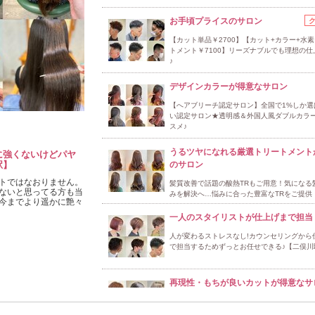
お手頃プライスのサロン
【カット単品￥2700】【カット+カラー+水
トメント￥7100】リーズナブルでも理想の仕
♪
デザインカラーが得意なサロン
【へアブリーチ認定サロン】全国で1%しか選
い認定サロン★透明感＆外国人風ダブルカラ
スメ♪
うるツヤになれる厳選トリートメント
に強くないけどパヤ
駅】
のサロン
トではなおりません。
髪質改善で話題の酸熱TRもご用意！気になる
ないと思ってる方も当
みを解決へ…悩みに合った豊富なTRをご提供
今までより遥かに艶々
一人のスタイリストが仕上げまで担当
人が変わるストレスなし!カウンセリングから
で担当するためずっとお任せできる♪【二俣川
再現性・もちが良いカットが得意なサ
３６０度どこから見ても納得♪お気に入りのス
をお創りいたします！ぜひ一度ご相談くださ