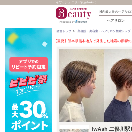
イワッシュ 二俣川駅店(IwAsh)
国内最大級のヘアサロ
ヘアサロン
総合トップ
>
美容院・美容室・ヘアサロン検索トップ
【重要】熊本県熊本地方で発生した地震の影響のあ
IwAsh 二俣川