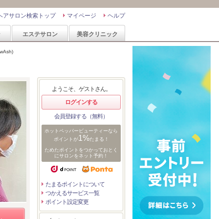
ヘアサロン検索トップ
マイページ
ヘルプ
ン
エステサロン
美容クリニック
Ash)
ようこそ、ゲストさん。
ログインする
会員登録する（無料）
ホットペッパービューティーなら
1%
ポイントが
たまる！
ためたポイントをつかっておとく
にサロンをネット予約！
たまるポイントについて
つかえるサービス一覧
ポイント設定変更