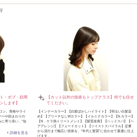
り
ト・ボブ・顔周
【カット以外の技術もトップクラス】何でも任せ
ンします】
てください。
サロン。骨格やライ
【インナーカラー】【白髪ぼかしハイライト】【明るい白髪染
ヤーや顔まわりの
め】【ブリーチなしWカラー】【イルミナカラー】【N.カラー】
に寄り添い、“似
【N．ケラ熱トリートメント】【髪質改善】【ヘッドスパ】【ヘ
アアレンジ】【フェードカット】【ツイストスパイラル】定番
から流行まで幅広い技術を、“年代と髪質”に合わせて最適に仕上
詳細を見る
げます。