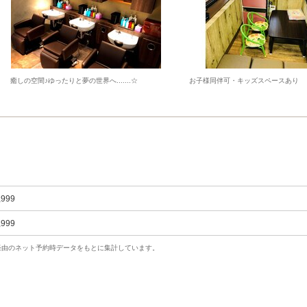
癒しの空間♪ゆったりと夢の世界へ.......☆
お子様同伴可・キッズスペースあり
,999
,999
uty経由のネット予約時データをもとに集計しています。