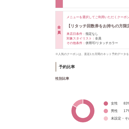
メニューを選択してご利用いただくクーポ
【リタッチ回数券をお持ちの方限定
全
員
来店日条件：
指定なし
対象スタイリスト：
全員
その他条件：
併用可/リタッチカラー
※人気のクーポンは、直近1カ月間のネット予約データ
予約比率
性別比率
女性
83
男性
17
未設定・そ