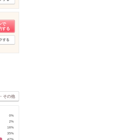
ンで
約する
クする
・その他
0%
2%
16%
35%
47%