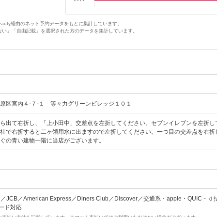
Beauty経由のネット予約データをもとに集計しています。
ない」「自由記載」を選択された方のデータを集計しています。
原区宮内４-７-１ 等々力グリーンビレッジ１０１
から出て右折し、「上小田中」交差点を左折してください。セブンイレブンを左折し
神社で右折すると二ヶ領用水に出ますので左折してください。一つ目の交差点を右折
すぐの青い建物一階に当店がございます。
ard／JCB／American Express／Diners Club／Discover／交通系・apple・QUIC・
コード対応