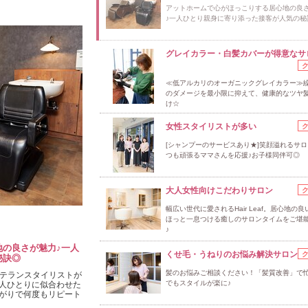
アットホームで心がほっこりする居心地の良
♪一人ひとり親身に寄り添った接客が人気の秘
グレイカラー・白髪カバーが得意なサ
≪低アルカリのオーガニックグレイカラー≫
のダメージを最小限に抑えて、健康的なツヤ
け☆
女性スタイリストが多い
[シャンプーのサービスあり★]笑顔溢れるサ
つも頑張るママさんを応援♪お子様同伴可◎
大人女性向けこだわりサロン
幅広い世代に愛されるHair Leaf。居心地の
ほっと一息つける癒しのサロンタイムをご堪
♪
の良さが魅力♪一人
くせ毛・うねりのお悩み解決サロン
秘訣◎
髪のお悩みご相談ください！「髪質改善」で
ベテランスタイリストが
でもスタイルが楽に♪
人ひとりに似合わせた
がりで何度もリピート