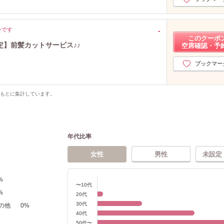
ンです
-
このクーポ
】前髪カットサービス♪♪
空席確認・予
ブックマー
をもとに集計しています。
年代比率
女性
男性
未設定
%
〜10代
%
20代
30代
の他
0
%
40代
50代〜