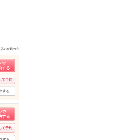
来店の全員の方
ンで
約する
して予約
クする
ンで
約する
して予約
クする