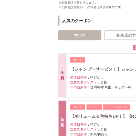
※回数券購入分を含みます。
※予約合計金額が0円の場合は集計対象外です。
人気のクーポン
すべて
初来店の方
カット
【シャンプーサービス！】シャンプー
全
来店日条件：
指定なし
員
対象スタイリスト：
全員
その他条件：
併用可/中高生・キッズ不可
カット
カラー
トリートメント
【ボリューム＆色持ちUP！】《Rカラ
新
来店日条件：
指定なし
規
対象スタイリスト：
全員
その他条件：
新規/併用可