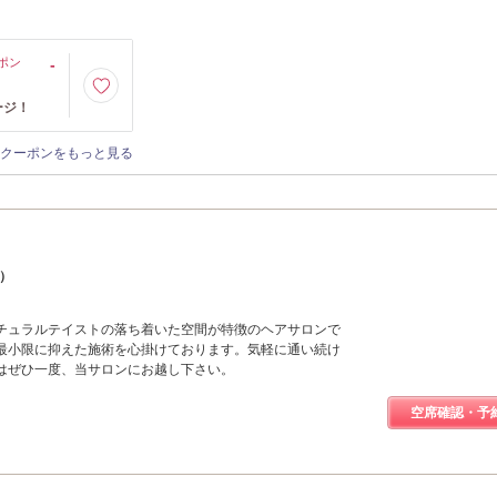
ポン
-
ージ！
クーポンをもっと見る
フ）
チュラルテイストの落ち着いた空間が特徴のヘアサロンで
最小限に抑えた施術を心掛けております。気軽に通い続け
はぜひ一度、当サロンにお越し下さい。
空席確認・予