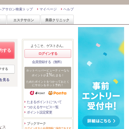
ヘアサロン検索トップ
マイページ
ヘルプ
ン
エステサロン
美容クリニック
ようこそ、ゲストさん。
約する
ログインする
会員登録する（無料）
クする
ホットペッパービューティーなら
1%
ポイントが
たまる！
を見る
ためたポイントをつかっておとく
にサロンをネット予約！
たまるポイントについて
つかえるサービス一覧
ポイント設定変更
ブックマーク
なス
ログインすると会員情報に保存できます