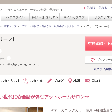
美容院・美容室・
ン ・リラク＆ビューティーサロン検索・予約サイト
ヘアスタイル
ネイル・まつげサロン
ネイルカタログ
リラクサロ
>
関東トップ
>
代官山・中目黒・自由が丘・武蔵小杉・学大トップ
>
ヘアリーフ(Hair Leaf)
ヘアリーフ】
空席確認・予
9件）
ブックマー
７-１ 等々力グリーンビレッジ１０１
スタッフ募集
スタイリスト
スタイル
ブログ
地図
口コミ
広い世代に◎会話が弾むアットホームサロン☆
≪オーガニックカラー使用≫経験豊富