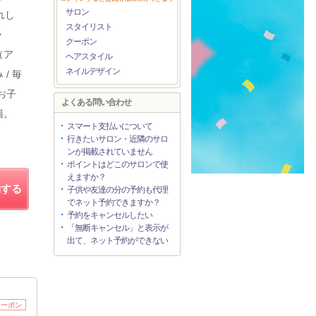
サロン
れし
スタイリスト
ッ
クーポン
（ア
ヘアスタイル
ネイルデザイン
/ 毎
お子
よくある問い合わせ
籍。
スマート支払いについて
行きたいサロン・近隣のサロ
ンが掲載されていません
ポイントはどこのサロンで使
えますか？
約する
子供や友達の分の予約も代理
でネット予約できますか？
予約をキャンセルしたい
「無断キャンセル」と表示が
出て、ネット予約ができない
クーポン