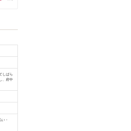
てしばら
し、府中
ｄ払い・