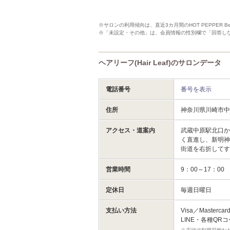
※サロンの利用傾向は、直近3カ月間のHOT PEPPER 
※「未設定・その他」は、会員情報の性別欄で「回答し
ヘアリーフ(Hair Leaf)のサロンデータ
電話番号
番号を表示
住所
神奈川県川崎市中
アクセス・道案内
武蔵中原駅北口
く直進し、新明
街道を右折して
営業時間
9：00～17：00
定休日
毎週日曜日
支払い方法
Visa／Masterc
LINE・各種QR