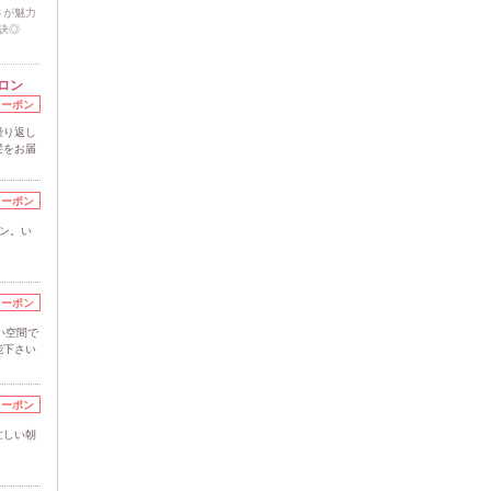
さが魅力
訣◎
ロン
クーポン
繰り返し
髪をお届
クーポン
ロン。い
クーポン
良い空間で
能下さい
クーポン
忙しい朝