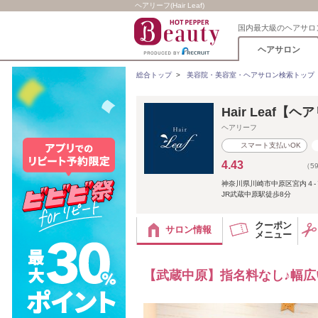
ヘアリーフ(Hair Leaf)
国内最大級のヘアサロ
ヘアサロン
総合トップ
>
美容院・美容室・ヘアサロン検索トップ
Hair Leaf【
ヘアリーフ
スマート支払いOK
4.43
（5
神奈川県川崎市中原区宮内４-
JR武蔵中原駅徒歩8分
クーポン
サロン情報
メニュー
【武蔵中原】指名料なし♪幅