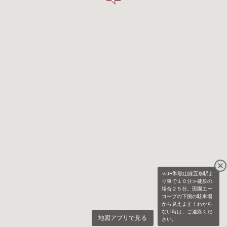
≪JR和歌山線五条駅よ
り車で１０分≫徒歩の
場合２５分。田園エー
コープの下側の駐車場
から見えます！わから
ない時は、ご連絡くだ
地図アプリで見る
さい。