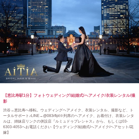
【恵比寿駅1分】フォトウェディング/結婚式/へアメイク/衣装レンタル/撮
影
渋谷→恵比寿へ移転。ウェディングヘアメイク、衣装レンタル、撮影など、ト
ータルサポート♪LINE→@083rflpt※列席のヘアメイク、お着付け、衣装レンタ
ルは、姉妹店リンクの併設店『ルミュドゥプレシャス』から、もしくは03-
6303-4053へお電話ください【ウェディング/結婚式/へアメイク/ヘアセット/花
嫁】