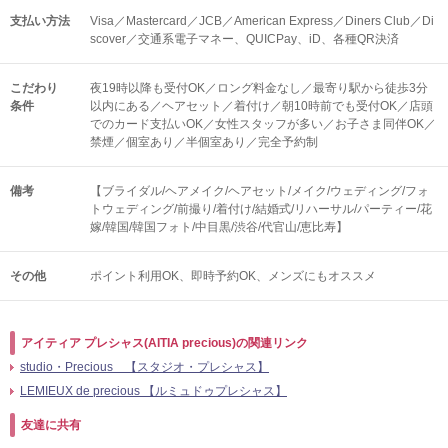
支払い方法
Visa／Mastercard／JCB／American Express／Diners Club／Di
scover／交通系電子マネー、QUICPay、iD、各種QR決済
こだわり
夜19時以降も受付OK／ロング料金なし／最寄り駅から徒歩3分
条件
以内にある／ヘアセット／着付け／朝10時前でも受付OK／店頭
でのカード支払いOK／女性スタッフが多い／お子さま同伴OK／
禁煙／個室あり／半個室あり／完全予約制
備考
【ブライダル/ヘアメイク/ヘアセット/メイク/ウェディング/フォ
トウェディング/前撮り/着付け/結婚式/リハーサル/パーティー/花
嫁/韓国/韓国フォト/中目黒/渋谷/代官山/恵比寿】
その他
ポイント利用OK
即時予約OK
メンズにもオススメ
アイティア プレシャス(AITIA precious)の関連リンク
studio・Precious 【スタジオ・プレシャス】
LEMIEUX de precious 【ルミュドゥプレシャス】
友達に共有