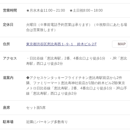
営業時間
★月水木金11:00～21:00 ★土日祝8:00～18:00
定休日
火曜日（※事前電話予約営業は承ります）（※祝祭日にあたる場
合は営業致します）
住所
東京都渋谷区恵比寿西１-９-１ 鈴木ビル２F
MAP
アクセス
・日比谷線「恵比寿駅」2番、4番出口より徒歩1分 ・JR「恵比
寿駅」西口より徒歩2分
道案内
◆アクセスケンタッキーフライドチキン恵比寿駅前店から2件
隣、ファミリーマート恵比寿神社前店が1階の鈴木ビル2階/東京
メトロ日比谷線「恵比寿駅」2番、4番出口より徒歩1分・JR山手
線「恵比寿駅」西口より徒歩2分
座席
セット面5席
駐車場
近隣にパーキング多数有り