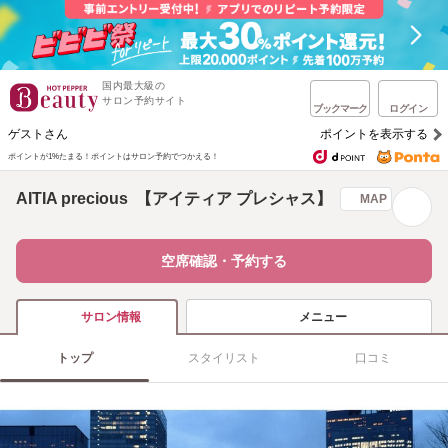
国内最大級の
サロン予約サイト
ブックマーク
ログイン
ゲストさん
ポイントを表示する
ポイントが1%たまる！
ポイントはサロン予約でつかえる！
AITIA precious 【アイティア プレシャス】
MAP
空席確認・予約する
メニュー
サロン情報
トップ
スタイリスト
口コミ