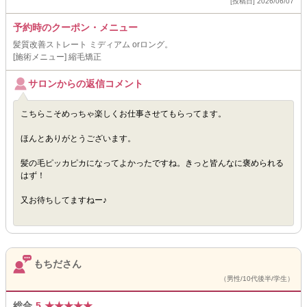
[投稿日] 2026/06/07
予約時のクーポン・メニュー
髪質改善ストレート ミディアム orロング。
[施術メニュー] 縮毛矯正
サロンからの返信コメント
こちらこそめっちゃ楽しくお仕事させてもらってます。
ほんとありがとうございます。
髪の毛ピッカピカになってよかったですね。きっと皆んなに褒められる
はず！
又お待ちしてますねー♪
もちださん
（男性/10代後半/学生）
総合
5
★
★
★
★
★