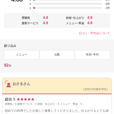
2
0
1
2
4.8
4.9
雰囲気
技術･仕上がり
4.9
4.9
接客サービス
メニュー･料金
口コミ・平均点について
絞り込み
メニュー
点数
性別･年代
92
件
サロンPick Up
おさるさん
（女性/10代後半/学生）
総合
5
★
★
★
★
★
雰囲気：
5
接客サービス：
5
技術・仕上がり：
5
メニュー・料金：
5
初めての利用でしたが楽しく接客してくださりました。仕上がりもとても綺