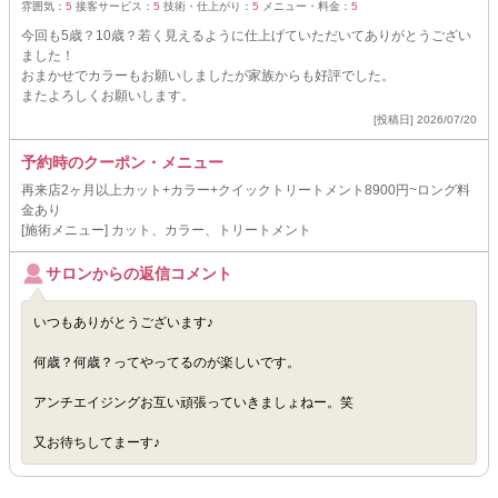
雰囲気：
5
接客サービス：
5
技術・仕上がり：
5
メニュー・料金：
5
今回も5歳？10歳？若く見えるように仕上げていただいてありがとうござい
ました！
おまかせでカラーもお願いしましたが家族からも好評でした。
またよろしくお願いします。
[投稿日] 2026/07/20
予約時のクーポン・メニュー
再来店2ヶ月以上カット+カラー+クイックトリートメント8900円~ロング料
金あり
[施術メニュー] カット、カラー、トリートメント
サロンからの返信コメント
いつもありがとうございます♪
何歳？何歳？ってやってるのが楽しいです。
アンチエイジングお互い頑張っていきましょねー。笑
又お待ちしてまーす♪