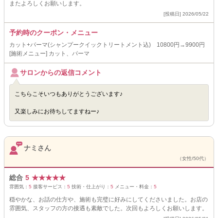
またよろしくお願いします。
[投稿日] 2026/05/22
予約時のクーポン・メニュー
カット+パーマ(シャンプークイックトリートメント込) 10800円→9900円
[施術メニュー] カット、パーマ
サロンからの返信コメント
こちらこそいつもありがとうございます♪
又楽しみにお待ちしてますねー♪
ナミさん
（女性/50代）
総合
5
★
★
★
★
★
雰囲気：
5
接客サービス：
5
技術・仕上がり：
5
メニュー・料金：
5
穏やかな、お話の仕方や、施術も完璧に好みにしてくださいました。お店の
雰囲気、スタッフの方の接遇も素敵でした。次回もよろしくお願いします。