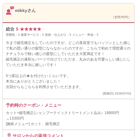
mikkyさん
（女性/50代）
総合
5
★
★
★
★
★
雰囲気：
5
接客サービス：
5
技術・仕上がり：
5
メニュー・料金：
5
今まで縮毛矯正をしていたのですが、どこの美容室でもパッツンとした感じ
で私の思い通りの髪型にならなかったのですが、こちらで初めて理想通りの
ナチュラルで軽い感じの髪型にしていただき大変満足です！
縮毛矯正の液剤もパーツで分けていただき、丸みのある可愛らしい感じにし
ていただき本当に嬉しいです！
5つ星以上の★を付けたいくらいです。
本当にありがとうございました！
次回からもこちらを利用させていただきます。
[投稿日] 2026/07/03
予約時のクーポン・メニュー
カット+縮毛矯正(シャンプークイックトリートメント込み）18800円
→13300円
[施術メニュー] カット、縮毛矯正
サロンからの返信コメント