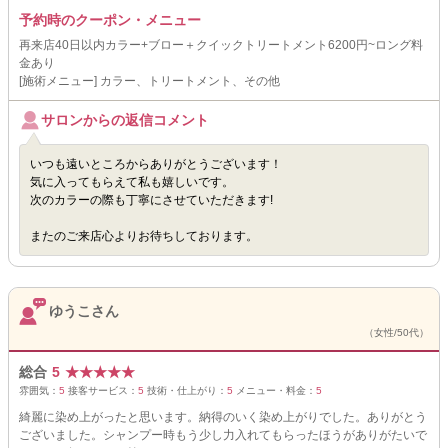
予約時のクーポン・メニュー
再来店40日以内カラー+ブロー＋クイックトリートメント6200円~ロング料
金あり
[施術メニュー] カラー、トリートメント、その他
サロンからの返信コメント
いつも遠いところからありがとうございます！
気に入ってもらえて私も嬉しいです。
次のカラーの際も丁寧にさせていただきます!
またのご来店心よりお待ちしております。
ゆうこさん
（女性/50代）
総合
5
★
★
★
★
★
雰囲気：
5
接客サービス：
5
技術・仕上がり：
5
メニュー・料金：
5
綺麗に染め上がったと思います。納得のいく染め上がりでした。ありがとう
ございました。シャンプー時もう少し力入れてもらったほうがありがたいで