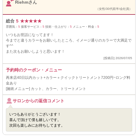
Riehmさん
（女性/30代前半/会社員）
総合
5
★
★
★
★
★
雰囲気：
5
接客サービス：
5
技術・仕上がり：
5
メニュー・料金：
5
いつもお世話になってます！
今までと違うカラーをお願いしたところ、イメージ通りのカラーで大満足で
す^^
また次もお願いしようと思います！
[投稿日] 2026/07/05
予約時のクーポン・メニュー
再来店40日以内カット+カラー＋クイックトリートメント7200円~ロング料
金あり
[施術メニュー] カット、カラー、トリートメント
サロンからの返信コメント
いつもありがとうございます！
喜んで頂けて僕も嬉しいです。
次回も楽しみにお待ちしてます。