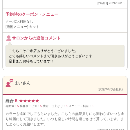
[投稿日] 2026/06/18
予約時のクーポン・メニュー
クーポン利用なし
[施術メニュー] カット
サロンからの返信コメント
こちらこそご来店ありがとうございました。
とても嬉しいコメントまで頂きありがとうございます！
是非またお待ちしています！
まいさん
（女性/40代/会社員）
総合
5
★
★
★
★
★
雰囲気：
5
接客サービス：
5
技術・仕上がり：
5
メニュー・料金：
5
カラーも追加でしてもらいました。こちらの無茶振りにも関わらずいつも通
り綺麗にして頂きました。いつも楽しい時間を過ごさせて貰っています。ま
たよろしくお願いします。