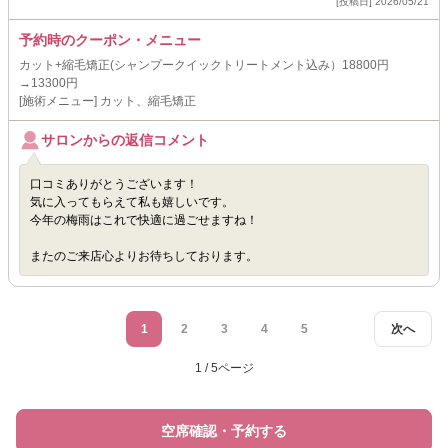
[投稿日] 2026/05/21
予約時のクーポン・メニュー
カット+縮毛矯正(シャンプークイックトリートメント込み）18800円
→13300円
[施術メニュー] カット、縮毛矯正
サロンからの返信コメント
口コミありがとうございます！
気に入ってもらえて私も嬉しいです。
今年の梅雨はこれで快適に過ごせますね！
またのご来店心よりお待ちしております。
1
2
3
4
5
次へ
1 / 5ページ
空席確認・予約する