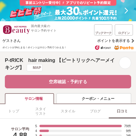
国内最大級の
サロン予約サイト
ブックマーク
ログイン
ゲストさん
ポイントを表示する
ポイントが1%たまる！
ポイントはサロン予約でつかえる！
P-tRICK hair making 【ピートリックヘアーメイ
キング】
MAP
空席確認・予約する
クーポン・メニュー
サロン情報
スタイ
トップ
スタイル
ブログ
口コミ
リスト
5
79
サロン平均
4
9
4.88
3
2