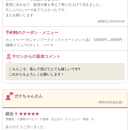
要望に合わせて、髪質や量も考え丁寧に仕上げて頂きました。
久しぶりにパーマあててよかったです。
またお願いします。
[投稿日] 2026/05/29
予約時のクーポン・メニュー
カット+パーマ(シャンプークイックトリートメント込) 10800円→9900円
[施術メニュー] カット、パーマ
サロンからの返信コメント
こちらこそ、喜んで頂けてとても嬉しいです!!
これからもよろしくお願いします！
ガクちゃんさん
（男性/50代/会社員）
総合
5
★
★
★
★
★
雰囲気：
5
接客サービス：
5
技術・仕上がり：
5
メニュー・料金：
5
ありがとうございました。