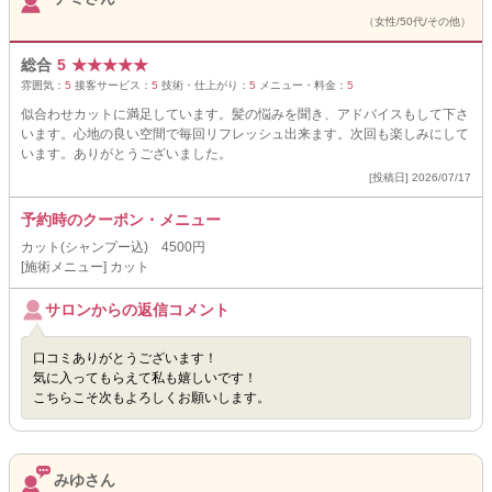
（女性/50代/その他）
総合
5
★
★
★
★
★
雰囲気：
5
接客サービス：
5
技術・仕上がり：
5
メニュー・料金：
5
似合わせカットに満足しています。髪の悩みを聞き、アドバイスもして下さ
います。心地の良い空間で毎回リフレッシュ出来ます。次回も楽しみにして
います。ありがとうございました。
[投稿日] 2026/07/17
予約時のクーポン・メニュー
カット(シャンプー込) 4500円
[施術メニュー] カット
サロンからの返信コメント
口コミありがとうございます！
気に入ってもらえて私も嬉しいです！
こちらこそ次もよろしくお願いします。
みゆさん