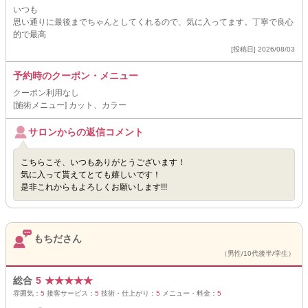
いつも
思い通りに最後までちゃんとしてくれるので、気に入ってます。丁寧で良心
的で最高
[投稿日] 2026/08/03
予約時のクーポン・メニュー
クーポン利用なし
[施術メニュー] カット、カラー
サロンからの返信コメント
こちらこそ、いつもありがとうございます！
気に入って貰えてとても嬉しいです！
是非これからもよろしくお願いします!!!
もちださん
（男性/10代後半/学生）
総合
5
★
★
★
★
★
雰囲気：
5
接客サービス：
5
技術・仕上がり：
5
メニュー・料金：
5