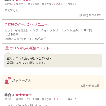
雰囲気：
5
接客サービス：
5
技術・仕上がり：
5
メニュー・料金：
5
最高でした
[投稿日] 2026/05/31
予約時のクーポン・メニュー
カット+縮毛矯正(シャンプークイックトリートメント込み）18800円
→13300円
[施術メニュー] カット、縮毛矯正
サロンからの返信コメント
嬉しい口コミありがとうございます！
次回もよろしくお願いします。
ガッキーさん
（女性/40代/会社員）
総合
4
★
★
★
★
★
雰囲気：
4
接客サービス：
4
技術・仕上がり：
4
メニュー・料金：
5
カット、パーマをお願いしました。