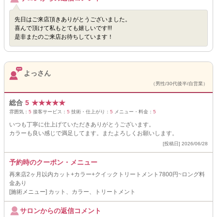
先日はご来店頂きありがとうございました。
喜んで頂けて私もとても嬉しいです!!!
是非またのご来店お待ちしています！
よっさん
（男性/30代後半/自営業）
総合
5
★
★
★
★
★
雰囲気：
5
接客サービス：
5
技術・仕上がり：
5
メニュー・料金：
5
いつも丁寧に仕上げていただきありがとうございます。
カラーも良い感じで満足してます。またよろしくお願いします。
[投稿日] 2026/06/28
予約時のクーポン・メニュー
再来店2ヶ月以内カット+カラー+クイックトリートメント7800円~ロング料
金あり
[施術メニュー] カット、カラー、トリートメント
サロンからの返信コメント