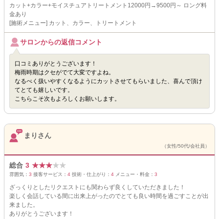
カット+カラー+モイスチュアトリートメント12000円→9500円～ ロング料
金あり
[施術メニュー] カット、カラー、トリートメント
サロンからの返信コメント
口コミありがとうございます！
梅雨時期はクセがでて大変ですよね。
なるべく扱いやすくなるようにカットさせてもらいました、喜んで頂け
てとても嬉しいです。
こちらこそ次もよろしくお願いします。
まりさん
（女性/50代/会社員）
総合
3
★
★
★
★
★
雰囲気：
3
接客サービス：
4
技術・仕上がり：
4
メニュー・料金：
3
ざっくりとしたリクエストにも関わらず良くしていただきました！
楽しく会話している間に出来上がったのでとても良い時間を過ごすことが出
来ました。
ありがとうございます！