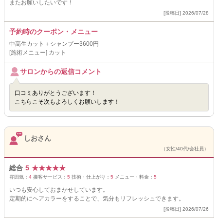
またお願いしたいです！
[投稿日] 2026/07/28
予約時のクーポン・メニュー
中高生カット＋シャンプー3600円
[施術メニュー] カット
サロンからの返信コメント
口コミありがとうございます！
こちらこそ次もよろしくお願いします！
しおさん
（女性/40代/会社員）
総合
5
★
★
★
★
★
雰囲気：
4
接客サービス：
5
技術・仕上がり：
5
メニュー・料金：
5
いつも安心しておまかせしています。
定期的にヘアカラーをすることで、気分もリフレッシュできます。
[投稿日] 2026/07/26