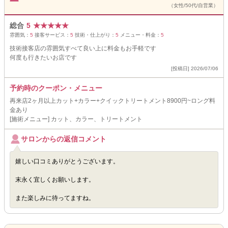
（女性/50代/自営業）
総合
5
★
★
★
★
★
雰囲気：
5
接客サービス：
5
技術・仕上がり：
5
メニュー・料金：
5
技術接客店の雰囲気すべて良い上に料金もお手軽です
何度も行きたいお店です
[投稿日] 2026/07/06
予約時のクーポン・メニュー
再来店2ヶ月以上カット+カラー+クイックトリートメント8900円~ロング料
金あり
[施術メニュー] カット、カラー、トリートメント
サロンからの返信コメント
嬉しい口コミありがとうございます。
末永く宜しくお願いします。
また楽しみに待ってますね。