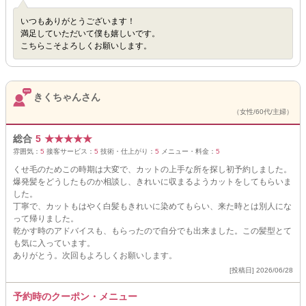
いつもありがとうございます！
満足していただいて僕も嬉しいです。
こちらこそよろしくお願いします。
きくちゃんさん
（女性/60代/主婦）
総合
5
★
★
★
★
★
雰囲気：
5
接客サービス：
5
技術・仕上がり：
5
メニュー・料金：
5
くせ毛のためこの時期は大変で、カットの上手な所を探し初予約しました。
爆発髪をどうしたものか相談し、きれいに収まるようカットをしてもらいま
した。
丁寧で、カットもはやく白髪もきれいに染めてもらい、来た時とは別人にな
って帰りました。
乾かす時のアドバイスも、もらったので自分でも出来ました。この髪型とて
も気に入っています。
ありがとう。次回もよろしくお願いします。
[投稿日] 2026/06/28
予約時のクーポン・メニュー