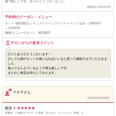
麗で嬉しいです。ありがとうございました。
[投稿日] 2025/07/09
予約時のクーポン・メニュー
カット+縮毛矯正(シャンプークイックトリートメント込み）18800円
→13300円
[施術メニュー] カット、縮毛矯正
サロンからの返信コメント
口コミありがとうございます！
少しでも朝のセットが楽になればいいなと思って施術させていただきま
した。
喜んでもらえているようで僕も嬉しいです。
またのご来店お待ちしております。
マキヲさん
（女性/50代/会社員）
総合
5
★
★
★
★
★
雰囲気：
5
接客サービス：
5
技術・仕上がり：
5
メニュー・料金：
5