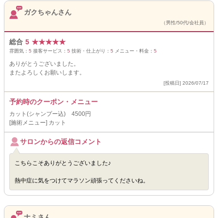
ガクちゃんさん
（男性/50代/会社員）
総合
5
★
★
★
★
★
雰囲気：
5
接客サービス：
5
技術・仕上がり：
5
メニュー・料金：
5
ありがとうございました。
またよろしくお願いします。
[投稿日] 2026/07/17
予約時のクーポン・メニュー
カット(シャンプー込) 4500円
[施術メニュー] カット
サロンからの返信コメント
こちらこそありがとうございました♪
熱中症に気をつけてマラソン頑張ってくださいね。
ナミさん