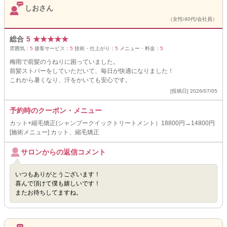
しおさん
（女性/40代/会社員）
総合
5
★
★
★
★
★
雰囲気：
5
接客サービス：
5
技術・仕上がり：
5
メニュー・料金：
5
梅雨で前髪のうねりに困っていました。
前髪ストパーをしていただいて、毎日が快適になりました！
これから暑くなり、汗をかいても安心です。
[投稿日] 2026/07/05
予約時のクーポン・メニュー
カット+縮毛矯正(シャンプークイックトリートメント）18800円→14800円
[施術メニュー] カット、縮毛矯正
サロンからの返信コメント
いつもありがとうございます！
喜んで頂けて僕も嬉しいです！
またお待ちしてますね。