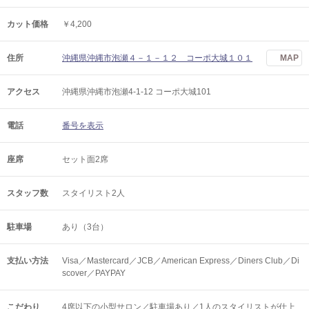
カット価格
￥4,200
住所
沖縄県沖縄市泡瀬４－１－１２ コーポ大城１０１
MAP
アクセス
沖縄県沖縄市泡瀬4-1-12 コーポ大城101
電話
番号を表示
座席
セット面2席
スタッフ数
スタイリスト2人
駐車場
あり（3台）
支払い方法
Visa／Mastercard／JCB／American Express／Diners Club／Di
scover／PAYPAY
こだわり
4席以下の小型サロン／駐車場あり／1人のスタイリストが仕上