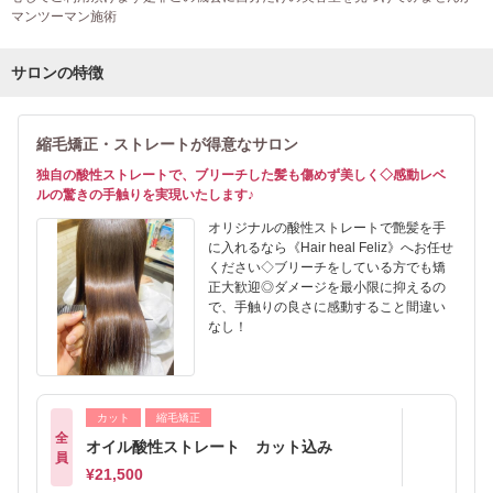
マンツーマン施術
サロンの特徴
縮毛矯正・ストレートが得意なサロン
独自の酸性ストレートで、ブリーチした髪も傷めず美しく◇感動レベ
ルの驚きの手触りを実現いたします♪
オリジナルの酸性ストレートで艶髪を手
に入れるなら《Hair heal Feliz》へお任せ
ください◇ブリーチをしている方でも矯
正大歓迎◎ダメージを最小限に抑えるの
で、手触りの良さに感動すること間違い
なし！
カット
縮毛矯正
全
オイル酸性ストレート カット込み
員
¥21,500