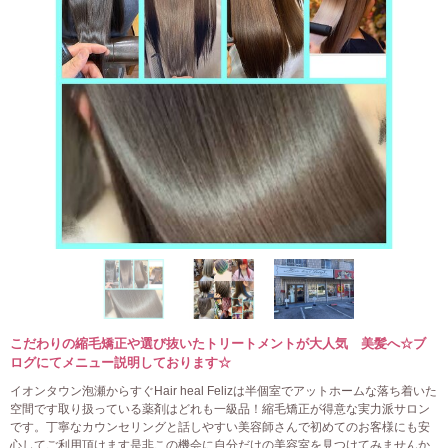
こだわりの縮毛矯正や選び抜いたトリートメントが大人気 美髪へ☆ブ
ログにてメニュー説明しております☆
イオンタウン泡瀬からすぐHair heal Felizは半個室でアットホームな落ち着いた
空間です取り扱っている薬剤はどれも一級品！縮毛矯正が得意な実力派サロン
です。丁寧なカウンセリングと話しやすい美容師さんで初めてのお客様にも安
心してご利用頂けます是非この機会に自分だけの美容室を見つけてみませんか