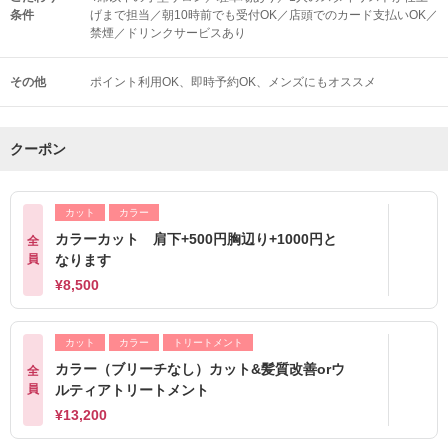
条件
げまで担当／朝10時前でも受付OK／店頭でのカード支払いOK／
禁煙／ドリンクサービスあり
その他
ポイント利用OK
即時予約OK
メンズにもオススメ
クーポン
カット
カラー
カラーカット 肩下+500円胸辺り+1000円と
全
員
なります
¥8,500
カット
カラー
トリートメント
カラー（ブリーチなし）カット&髪質改善orウ
全
員
ルティアトリートメント
¥13,200