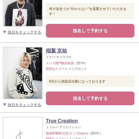
何が似合うか"分からない"を提案させていただきま
す！
指名して予約する
休日をチェックする
稲葉 京祐
イナバ キョウスケ
メンズ部門執行役員
（歴7年）
得意なイメージ
メンズカット
8月から池袋店出勤になっております
指名して予約する
休日をチェックする
True Creation
トゥルー クリエイション
指名料無料/大宮/メンズ/men's
（歴3年）
得意なイメージ
メンズカット