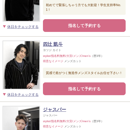
初めてで緊張しちゃう方でも大歓迎！学生支持率No.
1！
指名して予約する
休日をチェックする
四辻 凱斗
ヨツジ カイト
stylist/指名料無料/大宮/メンズ/men's
（歴3年）
得意なイメージ
メンズカット
質感で差がつく無造作メンズスタイルお任せ下さい！
指名して予約する
休日をチェックする
ジャスパー
ジャスパー
stylist/指名料無料/大宮/メンズ/men's
（歴3年）
得意なイメージ
メンズカット