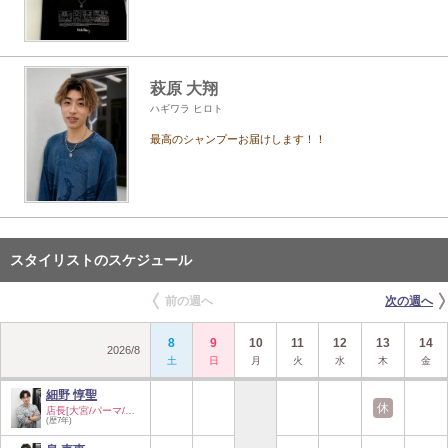
萩原 大翔
ハギワラ ヒロト
最高のシャンプーお届けします！！
スタイリストのスケジュール
前の週へ
次の週へ
8
9
10
11
12
13
14
2026
/
8
土
日
月
火
水
木
金
細野 惇聖
休
店長[大宮/パーマ/…
(歴7年)