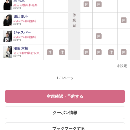
泉 壱恵
休
休
副店長/指名料無料/…
(歴5年)
休
四辻 凱斗
業
休
stylist/指名料無料…
(歴3年)
日
ジャスパー
休
stylist/指名料無料…
(歴3年)
稲葉 京祐
休
休
休
休
休
休
メンズ部門執行役員
(歴7年)
－
: 未設定
1 / 1ページ
空席確認・予約する
クーポン情報
ブックマークする