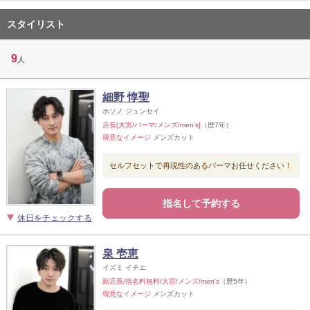
スタイリスト
9
人
細野 惇聖
ホソノ ジュンセイ
店長[大宮/パーマ/メンズ/men's]
（歴7年）
得意なイメージ
メンズカット
セルフセットで再現性のあるパーマお任せください！
指名して予約する
休日をチェックする
泉 壱恵
イズミ イチエ
副店長/指名料無料/大宮/メンズ/men's
（歴5年）
得意なイメージ
メンズカット