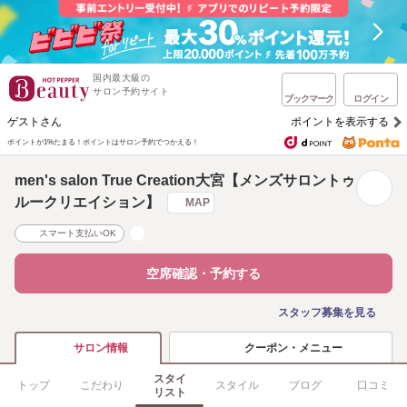
国内最大級の
サロン予約サイト
ブックマーク
ログイン
ゲストさん
ポイントを表示する
ポイントが1%たまる！
ポイントはサロン予約でつかえる！
men's salon True Creation大宮【メンズサロントゥ
ルークリエイション】
MAP
スマート支払いOK
空席確認・予約する
スタッフ募集を見る
クーポン・メニュー
サロン情報
スタイ
トップ
こだわり
スタイル
ブログ
口コミ
リスト