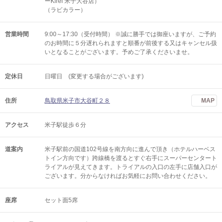
ーKirei 米子大谷店）
（ラビカラー）
営業時間
9:00～17:30（受付時間） ※誠に勝手では御座いますが、ご予約
のお時間に５分遅れられますと順番が前後する又はキャンセル扱
いとなることがございます。予めご了承くださいませ。
定休日
日曜日 (変更する場合がございます)
住所
鳥取県米子市大谷町２８
MAP
アクセス
米子駅徒歩６分
道案内
米子駅前の国道102号線を南方向に進んで頂き（ホテルハーベス
トイン方向です）跨線橋を渡るとすぐ右手にスーパーセンタート
ライアルが見えてきます。トライアルの入口の左手に店舗入口が
ございます。分からなければお気軽にお問い合わせください。
座席
セット面5席