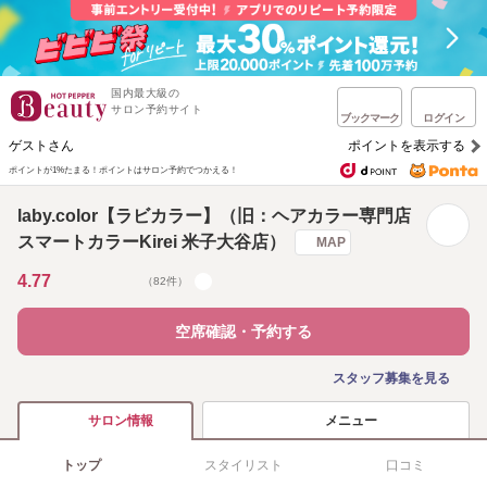
国内最大級の
サロン予約サイト
ブックマーク
ログイン
ゲストさん
ポイントを表示する
ポイントが1%たまる！
ポイントはサロン予約でつかえる！
laby.color【ラビカラー】（旧：ヘアカラー専門店
スマートカラーKirei 米子大谷店）
MAP
4.77
（82件）
空席確認・予約する
スタッフ募集を見る
メニュー
サロン情報
トップ
スタイリスト
口コミ