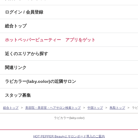
ログイン / 会員登録
総合トップ
ホットペッパービューティー アプリをゲット
近くのエリアから探す
関連リンク
ラビカラー(laby.color)の近隣サロン
スタッフ募集
総合トップ
美容院・美容室・ヘアサロン検索トップ
中国トップ
鳥取トップ
ラビカ
ラビカラー(laby.color)
HOT PEPPER Beautyとサロンボード導入のご案内