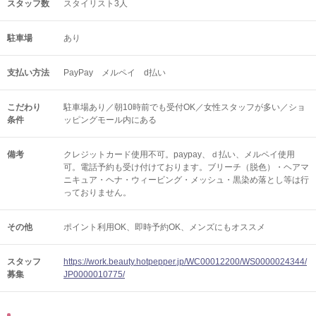
スタッフ数
スタイリスト3人
駐車場
あり
支払い方法
PayPay メルペイ d払い
こだわり
駐車場あり／朝10時前でも受付OK／女性スタッフが多い／ショ
条件
ッピングモール内にある
備考
クレジットカード使用不可。paypay、ｄ払い、メルペイ使用
可。電話予約も受け付けております。ブリーチ（脱色）・ヘアマ
ニキュア・ヘナ・ウィービング・メッシュ・黒染め落とし等は行
っておりません。
その他
ポイント利用OK
即時予約OK
メンズにもオススメ
スタッフ
https://work.beauty.hotpepper.jp/WC00012200/WS0000024344/
募集
JP0000010775/