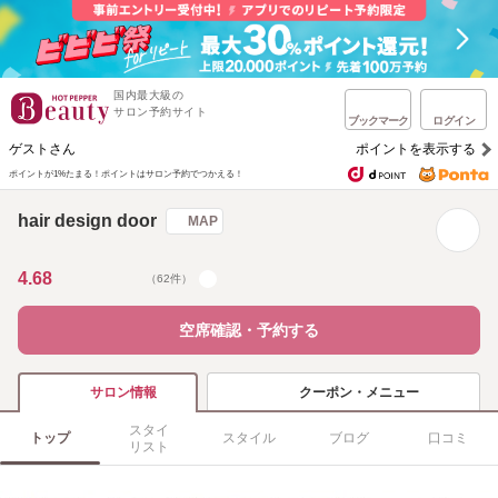
国内最大級の
サロン予約サイト
ブックマーク
ログイン
ゲストさん
ポイントを表示する
ポイントが1%たまる！
ポイントはサロン予約でつかえる！
hair design door
MAP
4.68
（62件）
空席確認・予約する
クーポン・メニュー
サロン情報
スタイ
トップ
スタイル
ブログ
口コミ
リスト