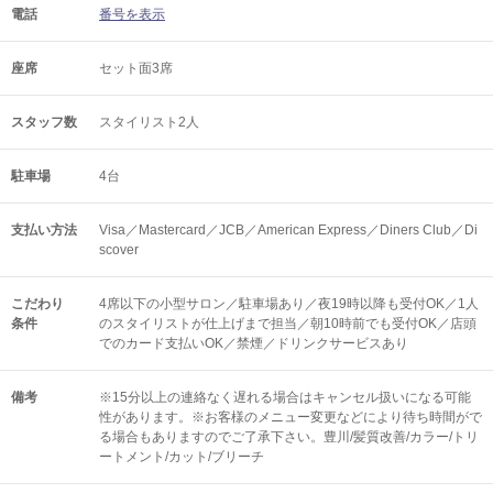
電話
番号を表示
座席
セット面3席
スタッフ数
スタイリスト2人
駐車場
4台
支払い方法
Visa／Mastercard／JCB／American Express／Diners Club／Di
scover
こだわり
4席以下の小型サロン／駐車場あり／夜19時以降も受付OK／1人
条件
のスタイリストが仕上げまで担当／朝10時前でも受付OK／店頭
でのカード支払いOK／禁煙／ドリンクサービスあり
備考
※15分以上の連絡なく遅れる場合はキャンセル扱いになる可能
性があります。※お客様のメニュー変更などにより待ち時間がで
る場合もありますのでご了承下さい。豊川/髪質改善/カラー/トリ
ートメント/カット/ブリーチ