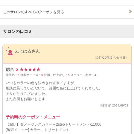
このサロンのすべてのクーポンを見る
サロンの口コミ
サロンPick Up
ふじはるさん
（女性/20代後半/会社員）
総合
5
★
★
★
★
★
雰囲気：
5
接客サービス：
5
技術・仕上がり：
5
メニュー・料金：
4
いつもカラーの色を決めきれず来てますが、
相談に乗っていただいて、綺麗な色に仕上げてくれました。
ありがとうございました。
また次回もお願いします！
[投稿日] 2024/09/08
予約時のクーポン・メニュー
【潤い】ダメージレスカラー＋2stepトリートメント/11000
[施術メニュー] カラー、トリートメント