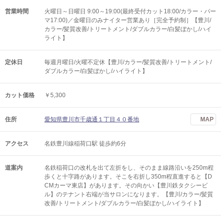
営業時間
火曜日～日曜日 9:00～19:00(最終受付カット18:00/カラー・パー
マ17:00)／金曜日のみナイター営業あり［完全予約制］【豊川/
カラー/髪質改善/トリートメント/ダブルカラー/白髪ぼかし/ハイ
ライト】
定休日
毎週月曜日/火曜不定休【豊川/カラー/髪質改善/トリートメント/
ダブルカラー/白髪ぼかし/ハイライト】
カット価格
￥5,300
住所
愛知県豊川市千歳通１丁目４０番地
MAP
アクセス
名鉄豊川線稲荷口駅 徒歩約6分
道案内
名鉄稲荷口の改札を出て左折をし、そのまま線路沿いを250m程
歩くと十字路があります。そこを右折し350m程直進すると【D
CMカーマ東店】があります。その向かい【豊川鉄タクシービ
ル】のテナント右端が当サロンになります。【豊川/カラー/髪質
改善/トリートメント/ダブルカラー/白髪ぼかし/ハイライト】