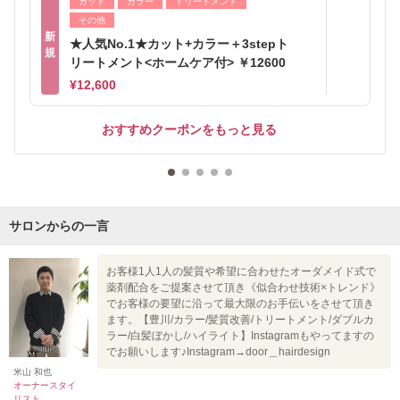
カット
カラー
トリートメント
その他
新
★人気No.1★カット+カラー＋3stepト
規
リートメント<ホームケア付> ￥12600
¥12,600
おすすめクーポンをもっと見る
サロンからの一言
お客様1人1人の髪質や希望に合わせたオーダメイド式で
薬剤配合をご提案させて頂き《似合わせ技術×トレンド》
でお客様の要望に沿って最大限のお手伝いをさせて頂き
ます。【豊川/カラー/髪質改善/トリートメント/ダブルカ
ラー/白髪ぼかし/ハイライト】Instagramもやってますの
でお願いします♪Instagram→door＿hairdesign
米山 和也
オーナースタイ
リスト