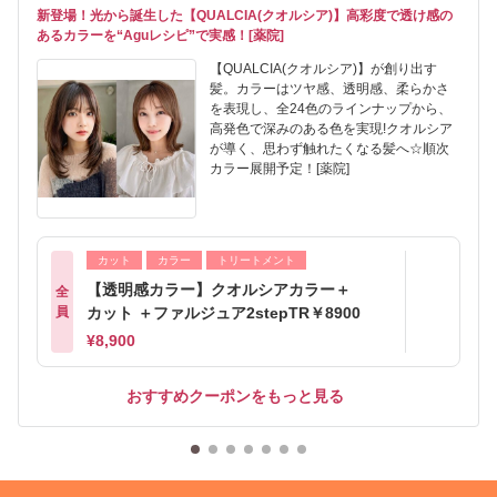
新登場！光から誕生した【QUALCIA(クオルシア)】高彩度で透け感の
あるカラーを“Aguレシピ”で実感！[薬院]
【QUALCIA(クオルシア)】が創り出す
髪。カラーはツヤ感、透明感、柔らかさ
を表現し、全24色のラインナップから、
高発色で深みのある色を実現!クオルシア
が導く、思わず触れたくなる髪へ☆順次
カラー展開予定！[薬院]
カット
カラー
トリートメント
【透明感カラー】クオルシアカラー＋
全
員
カット ＋ファルジュア2stepTR￥8900
¥8,900
おすすめクーポンをもっと見る