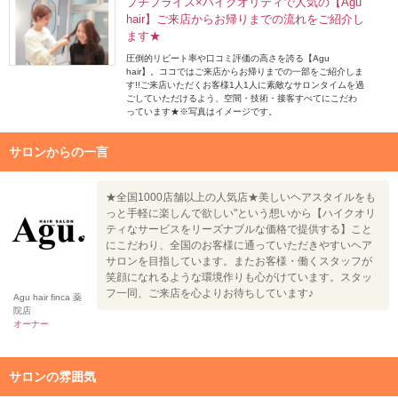
プチプライス×ハイクオリティで人気の【Agu
hair】ご来店からお帰りまでの流れをご紹介し
ます★
圧倒的リピート率や口コミ評価の高さを誇る【Agu
hair】。ココではご来店からお帰りまでの一部をご紹介しま
す!!ご来店いただくお客様1人1人に素敵なサロンタイムを過
ごしていただけるよう、空間・技術・接客すべてにこだわ
っています★※写真はイメージです。
サロンからの一言
★全国1000店舗以上の人気店★美しいヘアスタイルをも
っと手軽に楽しんで欲しい"という想いから【ハイクオリ
ティなサービスをリーズナブルな価格で提供する】こと
にこだわり、全国のお客様に通っていただきやすいヘア
サロンを目指しています。またお客様・働くスタッフが
笑顔になれるような環境作りも心がけています。スタッ
フ一同、ご来店を心よりお待ちしています♪
Agu hair finca 薬
院店
オーナー
サロンの雰囲気