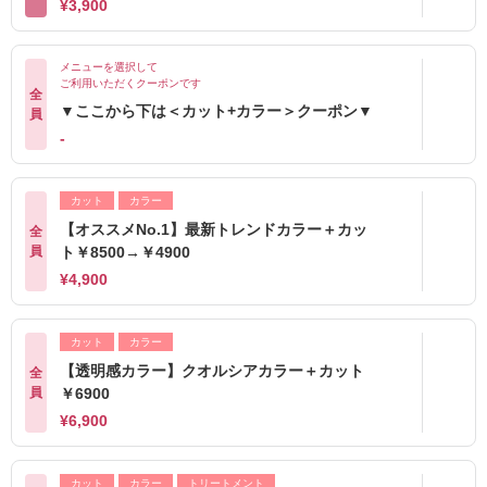
¥3,900
メニューを選択して
ご利用いただくクーポンです
全
▼ここから下は＜カット+カラー＞クーポン▼
員
-
カット
カラー
【オススメNo.1】最新トレンドカラー＋カッ
全
員
ト￥8500→￥4900
¥4,900
カット
カラー
【透明感カラー】クオルシアカラー＋カット
全
員
￥6900
¥6,900
カット
カラー
トリートメント