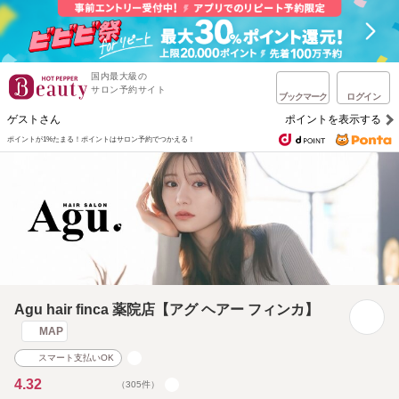
国内最大級の
サロン予約サイト
ブックマーク
ログイン
ゲストさん
ポイントを表示する
ポイントが1%たまる！
ポイントはサロン予約でつかえる！
Agu hair finca 薬院店【アグ ヘアー フィンカ】
MAP
スマート支払いOK
4.32
（305件）