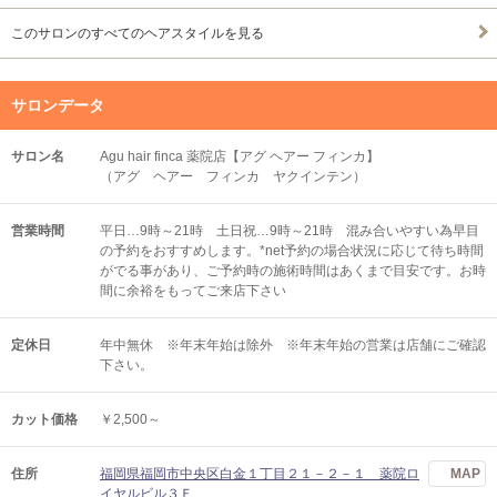
このサロンのすべてのヘアスタイルを見る
サロンデータ
サロン名
Agu hair finca 薬院店【アグ ヘアー フィンカ】
（アグ ヘアー フィンカ ヤクインテン）
営業時間
平日…9時～21時 土日祝…9時～21時 混み合いやすい為早目
の予約をおすすめします。*net予約の場合状況に応じて待ち時間
がでる事があり、ご予約時の施術時間はあくまで目安です。お時
間に余裕をもってご来店下さい
定休日
年中無休 ※年末年始は除外 ※年末年始の営業は店舗にご確認
下さい。
カット価格
￥2,500～
住所
福岡県福岡市中央区白金１丁目２１－２－１ 薬院ロ
MAP
イヤルビル３Ｆ