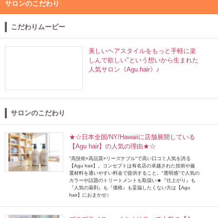
サロンのこだわり
こだわりムービー
美しいヘアスタイルをもっと手軽に楽
しんで欲しい"という想いから生まれた
人気サロン《Agu.hair》♪
サロンのこだわり
★☆日本全国/NY/Hawaiiに店舗展開している
【Agu hair】の人気の理由★☆
"高技術×高品質×リーズナブル"で高い口コミ人気を誇る
【Agu hair】。コンセプトは有名店の卓越された技術や厳
選材料を通いやすい料金で提供すること。"透明感"で人気の
カラーや話題のトリートメントも取扱い★『仕上がり』も
『人気の薬剤』も『価格』も妥協したくない方は【Agu
hair】におまかせ♪