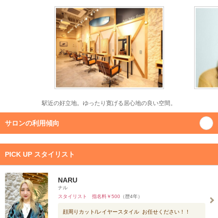
駅近の好立地。ゆったり寛げる居心地の良い空間。
サロンの利用傾向
PICK UP スタイリスト
NARU
ナル
スタイリスト 指名料￥500
（歴4年）
顔周りカット/レイヤースタイル お任せください！！