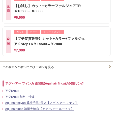
【お試し】カット+カラーファルジュアTR
全
員
￥10500→￥6900
¥6,900
カット
カラー
トリートメント
【プチ髪質改善】カット+カラー+ファルジュ
全
員
ア２stepTR￥14500→￥7900
¥7,900
このサロンのすべてのクーポンを見る
アグ ヘアー フィンカ 薬院店(Agu hair finca)の関連リンク
アグ(Agu)
アグ(Agu) 九州・沖縄
Agu hair miyan 香椎千早2号店【アグ ヘアー ミヤン】
Agu hair luce 福岡大橋店【アグ ヘアー ルーチェ】