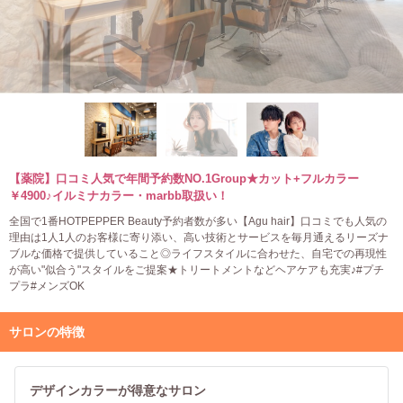
【薬院】口コミ人気で年間予約数NO.1Group★カット+フルカラー
￥4900♪イルミナカラー・marbb取扱い！
全国で1番HOTPEPPER Beauty予約者数が多い【Agu hair】口コミでも人気の
理由は1人1人のお客様に寄り添い、高い技術とサービスを毎月通えるリーズナ
ブルな価格で提供していること◎ライフスタイルに合わせた、自宅での再現性
が高い"似合う"スタイルをご提案★トリートメントなどヘアケアも充実♪#プチ
プラ#メンズOK
サロンの特徴
デザインカラーが得意なサロン