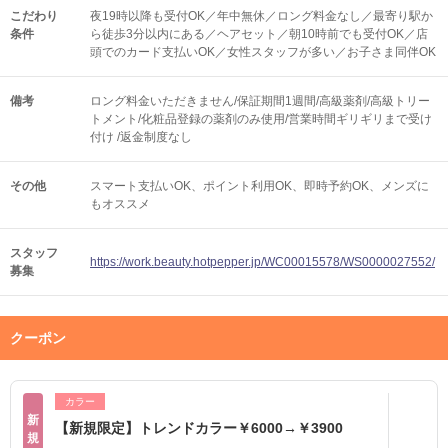
こだわり
夜19時以降も受付OK／年中無休／ロング料金なし／最寄り駅か
条件
ら徒歩3分以内にある／ヘアセット／朝10時前でも受付OK／店
頭でのカード支払いOK／女性スタッフが多い／お子さま同伴OK
備考
ロング料金いただきません/保証期間1週間/高級薬剤/高級トリー
トメント/化粧品登録の薬剤のみ使用/営業時間ギリギリまで受け
付け /返金制度なし
その他
スマート支払いOK
ポイント利用OK
即時予約OK
メンズに
もオススメ
スタッフ
https://work.beauty.hotpepper.jp/WC00015578/WS0000027552/
募集
クーポン
カラー
新
【新規限定】トレンドカラー￥6000→￥3900
規