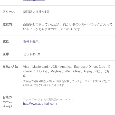
アクセス
薬院駅より徒歩1分
道案内
薬院駅西口を出ていただき、向かい側のツルハドラッグが入って
いるビルがありますので、そこの３Fです
電話
番号を表示
座席
セット面6席
支払い方法
Visa／Mastercard／JCB／American Express／Diners Club／Di
scover／メルペイ、PayPay、WechatPay、Alipay、d払いに対
応
※店頭で利用可能なお支払い方法を記載しています。スマート支払いではご
利用いただけない場合がございます。
お店の
アグ ヘアー フィンカ 薬院店(Agu hair finca)
ホーム
http://www.agu-hair.com/
ページ