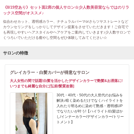
《8/19空あり》セット面2席の個人サロン☆少人数美容室ならではのリラ
ックス空間がオススメ♪
似合わせカット、透明感カラー、ナチュラルパーマorさらツヤストレートなど
カウンセリングをしっかりしてデザイン提案をさせていただきます！ご自宅で
も再現しやすいヘアスタイルやヘアケアをご案内していきます♪少人数サロンで
くつろいでいただける癒やし空間もぜひ体験してみてください☆
サロンの特徴
グレイカラー・白髪カバーが得意なサロン
大人女性の間で話題!白髪を活かしたデザインカラーで艶髪&お洒落に!
いつまでも綺麗な自分に[弘前/髪質改善]
30代・40代・50代の大人世代のお悩みを
解決♪暗く染めるだけでなくハイライトを
入れたり明るめに染めて艶感・透明感UP
でなりたいが叶う!【ハイライト/白髪ぼか
し/インナーカラー/デザインカラー/トリー
トメント】