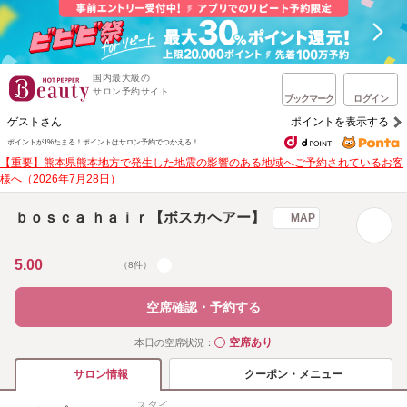
国内最大級の
サロン予約サイト
ブックマーク
ログイン
ゲストさん
ポイントを表示する
ポイントが1%たまる！
ポイントはサロン予約でつかえる！
【重要】熊本県熊本地方で発生した地震の影響のある地域へご予約されているお客
様へ（2026年7月28日）
ｂｏｓｃａ ｈａｉｒ【ボスカヘアー】
MAP
5.00
（8件）
空席確認・予約する
空席あり
本日の空席状況：
◯
クーポン・メニュー
サロン情報
スタイ