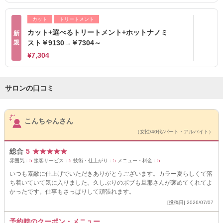
カット
トリートメント
カット+選べるトリートメント+ホットナノミ
新
規
スト￥9130→￥7304～
¥7,304
サロンの口コミ
サロンPick Up
こんちゃんさん
（女性/40代/パート・アルバイト）
総合
5
★
★
★
★
★
雰囲気：
5
接客サービス：
5
技術・仕上がり：
5
メニュー・料金：
5
いつも素敵に仕上げでいただきありがとうございます。カラー夏らしくて落
ち着いていて気に入りました。久しぶりのボブも旦那さんが褒めてくれてよ
かったです。仕事もさっぱりして頑張れます。
[投稿日] 2026/07/07
予約時のクーポン・メニュー