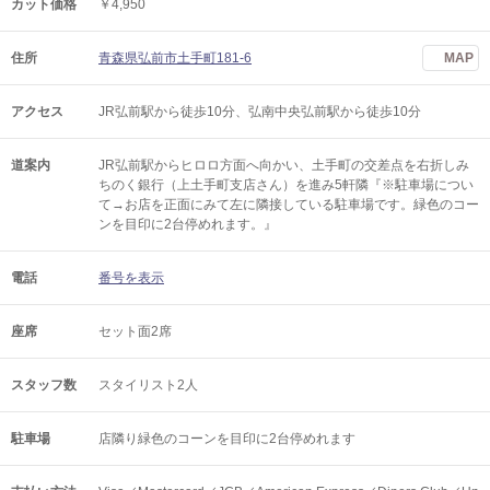
カット価格
￥4,950
住所
青森県弘前市土手町181-6
MAP
アクセス
JR弘前駅から徒歩10分、弘南中央弘前駅から徒歩10分
道案内
JR弘前駅からヒロロ方面へ向かい、土手町の交差点を右折しみ
ちのく銀行（上土手町支店さん）を進み5軒隣『※駐車場につい
て→お店を正面にみて左に隣接している駐車場です。緑色のコー
ンを目印に2台停めれます。』
電話
番号を表示
座席
セット面2席
スタッフ数
スタイリスト2人
駐車場
店隣り緑色のコーンを目印に2台停めれます