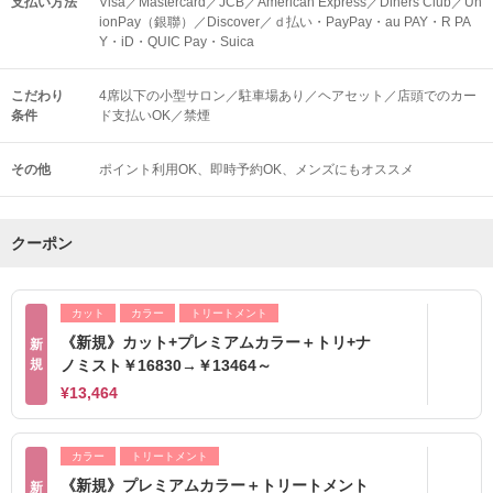
支払い方法
Visa／Mastercard／JCB／American Express／Diners Club／Un
ionPay（銀聯）／Discover／ｄ払い・PayPay・au PAY・R PA
Y・iD・QUIC Pay・Suica
こだわり
4席以下の小型サロン／駐車場あり／ヘアセット／店頭でのカー
条件
ド支払いOK／禁煙
その他
ポイント利用OK
即時予約OK
メンズにもオススメ
クーポン
カット
カラー
トリートメント
《新規》カット+プレミアムカラー＋トリ+ナ
新
規
ノミスト￥16830→￥13464～
¥13,464
カラー
トリートメント
《新規》プレミアムカラー＋トリートメント
新