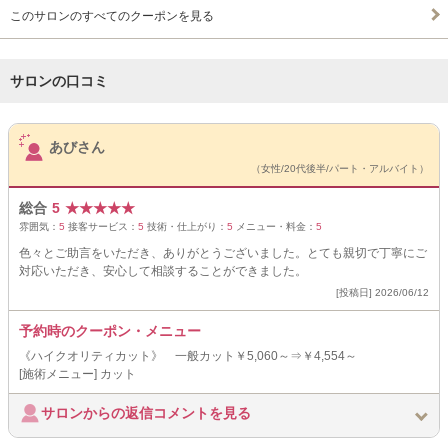
このサロンのすべてのクーポンを見る
サロンの口コミ
サロンPick Up
あびさん
（女性/20代後半/パート・アルバイト）
総合
5
★
★
★
★
★
雰囲気：
5
接客サービス：
5
技術・仕上がり：
5
メニュー・料金：
5
色々とご助言をいただき、ありがとうございました。とても親切で丁寧にご
対応いただき、安心して相談することができました。
[投稿日] 2026/06/12
予約時のクーポン・メニュー
《ハイクオリティカット》 一般カット￥5,060～⇒￥4,554～
[施術メニュー] カット
サロンからの返信コメントを見る