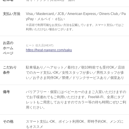
支払い方法
Visa／Mastercard／JCB／American Express／Diners Club／Pa
yPay・メルペイ・ｄ払い
※店頭で利用可能なお支払い方法を記載しています。スマート支払いではご
利用いただけない場合がございます。
お店の
ヒート 佐久店(HEAT)
ホーム
https://heat-nagano.com/saku
ページ
こだわり
駐車場あり／ヘアセット／着付け／朝10時前でも受付OK／店頭
条件
でのカード支払いOK／女性スタッフが多い／男性スタッフが多
い／お子さま同伴OK／禁煙／ドリンクサービスあり／個室あり
備考
バリアフリー・個室にはベビーカーのままご入室いただけますの
でお子様連れでもご利用いただけます。FreeWi-Fi、全席にタブ
レットもご用意しておりますのでカラー等の待ち時間にぜひご利
用ください。
その他
スマート支払いOK
ポイント利用OK
即時予約OK
メンズに
もオススメ