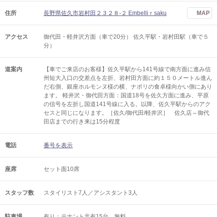
住所
長野県佐久市岩村田２３２８-２ Embelliｒsaku
MAP
アクセス
御代田・軽井沢方面（車で20分） 佐久平駅・岩村田駅（車で５
分）
道案内
【車でご来店のお客様】佐久平駅から141号線で南方面に進み信
州短大入口の交差点を左折、岩村田方面に約１５０メートル進ん
だ右側、銀座ホルモンヌ様の横、ナポリの食卓様向かい側にあり
ます。 軽井沢・御代田方面：国道18号を佐久方面に進み、平原
の信号を左折し国道141号線に入る。以降、佐久平駅からのアク
セスと同じになります。［佐久/御代田/軽井沢］ 佐久店⇔御代
田店までの行き来は15分程度
電話
番号を表示
座席
セット面10席
スタッフ数
スタイリスト7人／アシスタント3人
駐車場
有り：テナント共有15台 無料