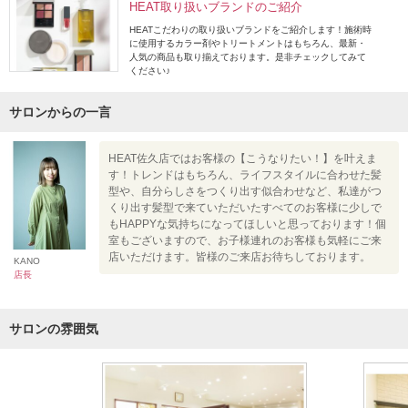
HEAT取り扱いブランドのご紹介
HEATこだわりの取り扱いブランドをご紹介します！施術時
に使用するカラー剤やトリートメントはもちろん、最新・
人気の商品も取り揃えております。是非チェックしてみて
ください♪
サロンからの一言
HEAT佐久店ではお客様の【こうなりたい！】を叶えま
す！トレンドはもちろん、ライフスタイルに合わせた髪
型や、自分らしさをつくり出す似合わせなど、私達がつ
くり出す髪型で来ていただいたすべてのお客様に少しで
もHAPPYな気持ちになってほしいと思っております！個
室もございますので、お子様連れのお客様も気軽にご来
店いただけます。皆様のご来店お待ちしております。
KANO
店長
サロンの雰囲気