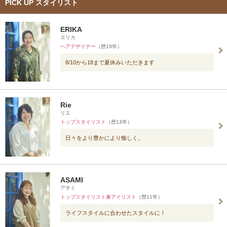
PICK UP スタイリスト
ERIKA
エリカ
ヘアデザイナー
（歴19年）
8/10から18まで夏休みいただきます
Rie
リエ
トップスタイリスト
（歴13年）
日々をより豊かにより愉しく。
ASAMI
アサミ
トップスタイリスト兼アイリスト
（歴11年）
ライフスタイルに合わせたスタイルに！