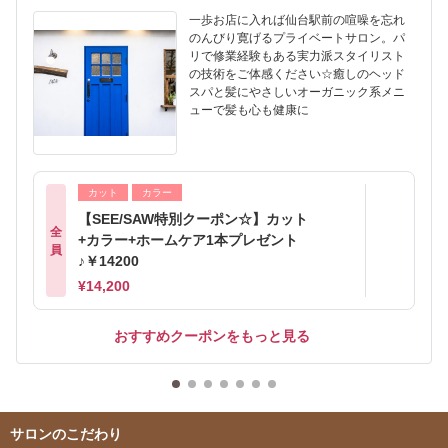
一歩お店に入れば仙台駅前の喧噪を忘れ
のんびり寛げるプライベートサロン。パ
リで修業経験もある実力派スタイリスト
の技術をご体感ください☆癒しのヘッド
スパと髪にやさしいオーガニック系メニ
ューで髪も心も健康に
カット
カラー
【SEE/SAW特別クーポン☆】カット
全
+カラー+ホームケア1本プレゼント
員
♪￥14200
¥14,200
おすすめクーポンをもっと見る
サロンのこだわり