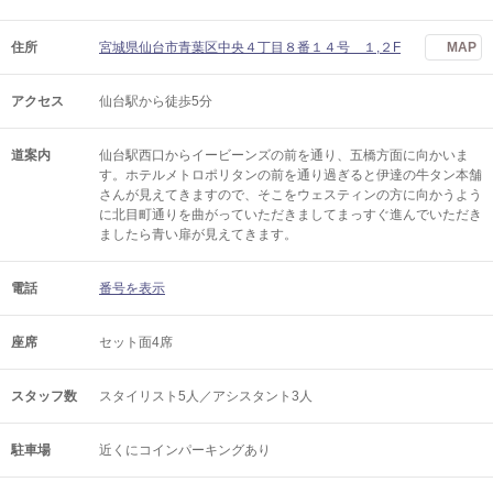
住所
宮城県仙台市青葉区中央４丁目８番１４号 １,２F
MAP
アクセス
仙台駅から徒歩5分
道案内
仙台駅西口からイービーンズの前を通り、五橋方面に向かいま
す。ホテルメトロポリタンの前を通り過ぎると伊達の牛タン本舗
さんが見えてきますので、そこをウェスティンの方に向かうよう
に北目町通りを曲がっていただきましてまっすぐ進んでいただき
ましたら青い扉が見えてきます。
電話
番号を表示
座席
セット面4席
スタッフ数
スタイリスト5人／アシスタント3人
駐車場
近くにコインパーキングあり