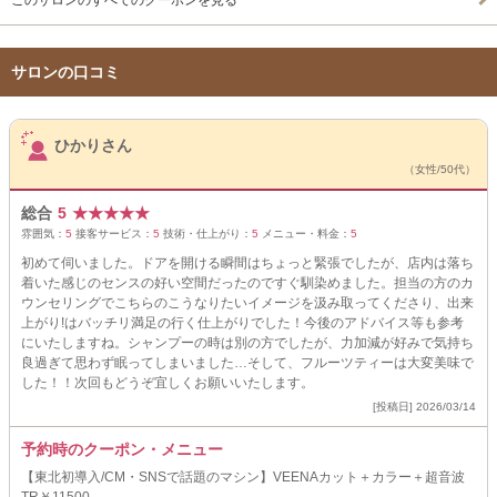
このサロンのすべてのクーポンを見る
サロンの口コミ
サロンPick Up
ひかりさん
（女性/50代）
総合
5
★
★
★
★
★
雰囲気：
5
接客サービス：
5
技術・仕上がり：
5
メニュー・料金：
5
初めて伺いました。ドアを開ける瞬間はちょっと緊張でしたが、店内は落ち
着いた感じのセンスの好い空間だったのですぐ馴染めました。担当の方のカ
ウンセリングでこちらのこうなりたいイメージを汲み取ってくださり、出来
上がり!はバッチリ満足の行く仕上がりでした！今後のアドバイス等も参考
にいたしますね。シャンプーの時は別の方でしたが、力加減が好みで気持ち
良過ぎて思わず眠ってしまいました…そして、フルーツティーは大変美味で
した！！次回もどうぞ宜しくお願いいたします。
[投稿日] 2026/03/14
予約時のクーポン・メニュー
【東北初導入/CM・SNSで話題のマシン】VEENAカット＋カラー＋超音波