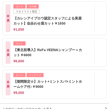
カット
その他
スタイリスト指定
全
【カレンアイブロウ認定スタッフによる美眉
員
カット】似合わせ眉カット￥1650
¥1,650
カット
【東北初導入】ReFa VEENAシャンプー＋カ
全
員
ット￥6600
¥6,600
カット
ヘッドスパ
【期間限定☆】カット+ミントスパ+ミントホ
全
員
ームケア付♪￥9000
¥9,000