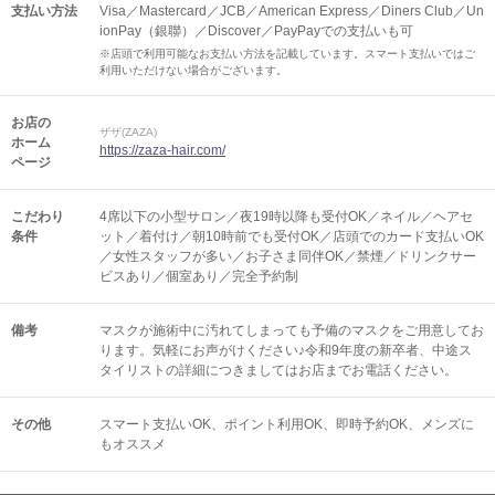
支払い方法
Visa／Mastercard／JCB／American Express／Diners Club／Un
ionPay（銀聯）／Discover／PayPayでの支払いも可
※店頭で利用可能なお支払い方法を記載しています。スマート支払いではご
利用いただけない場合がございます。
お店の
ザザ(ZAZA)
ホーム
https://zaza-hair.com/
ページ
こだわり
4席以下の小型サロン／夜19時以降も受付OK／ネイル／ヘアセ
条件
ット／着付け／朝10時前でも受付OK／店頭でのカード支払いOK
／女性スタッフが多い／お子さま同伴OK／禁煙／ドリンクサー
ビスあり／個室あり／完全予約制
備考
マスクが施術中に汚れてしまっても予備のマスクをご用意してお
ります。気軽にお声がけください♪令和9年度の新卒者、中途ス
タイリストの詳細につきましてはお店までお電話ください。
その他
スマート支払いOK
ポイント利用OK
即時予約OK
メンズに
もオススメ