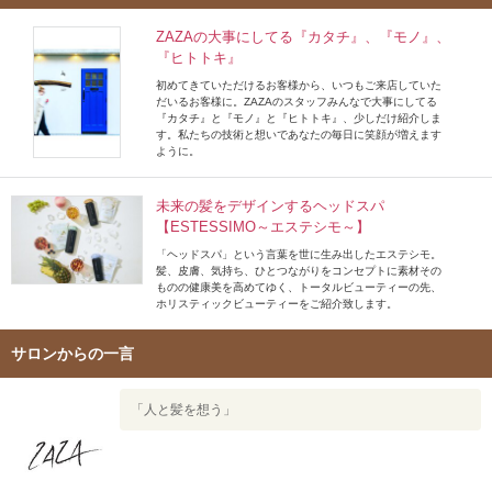
ZAZAの大事にしてる『カタチ』、『モノ』、
『ヒトトキ』
初めてきていただけるお客様から、いつもご来店していた
だいるお客様に。ZAZAのスタッフみんなで大事にしてる
『カタチ』と『モノ』と『ヒトトキ』、少しだけ紹介しま
す。私たちの技術と想いであなたの毎日に笑顔が増えます
ように。
未来の髪をデザインするヘッドスパ
【ESTESSIMO～エステシモ～】
「ヘッドスパ」という言葉を世に生み出したエステシモ。
髪、皮膚、気持ち、ひとつながりをコンセプトに素材その
ものの健康美を高めてゆく、トータルビューティーの先、
ホリスティックビューティーをご紹介致します。
サロンからの一言
「人と髪を想う」