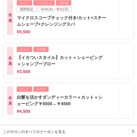
カット
ヘッドスパ
その他
期間限定
6/24(水)～8/31(月)
全
マイクロスコープチェック付き/カット+スチー
員
ムシェーブ+クレンジングスパ
¥5,500
カット
その他
【イカついスタイル】カット＋シェービング
全
員
＋シャンプーブロー
¥3,500
カット
カラー
白髪を活かすダンディーカラー＋カット＋シ
全
員
ェービング￥5500→￥4500
¥4,500
このサロンのすべてのクーポンを見る