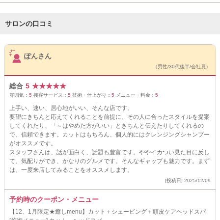
サロンの口コミ
サロンPick Up
ぽんさん
（男性/30代後半/会社員）
総合
5
★
★
★
★
★
雰囲気：
5
接客サービス：
5
技術・仕上がり：
5
メニュー・料金：
5
上手い、速い、居心地がいい、そんな店です。
要望にきちんと応えてくれることを前提に、その人に合ったスタイルを提案
してくれたり、「～はやめた方がいい」ときちんと伝えたりしてくれるの
で、信頼できます。カットはもちろん、個人的にはクレンジングシャンプー
がオススメです。
スタッフさんは、話が面白く、話題も豊富です。ややイカつい見た目に反し
て、気配りができ、かなりのグルメです。そんなギャップも魅力です。まず
は、一度来店してみることをオススメします。
[投稿日] 2025/12/09
予約時のクーポン・メニュー
【12、1月限定★癒しmenu】カット＋シェービング＋頭皮ケアヘッドスパ