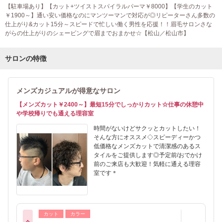
【駐車場あり】【カット+ツイストスパイラルパーマ￥8000】【学生のカット
￥1900～】通い安い価格なのにマンツーマンで対応が◎リピーターさん多数の
仕上がり&カット15分～スピードで忙しい働く男性を応援！！眉毛サロンさな
がらの仕上がりのシェービングで眉までおまかせ☆【松山／松山市】
サロンの特徴
メンズカジュアルが得意なサロン
【メンズカット￥2400～】最短15分でしっかりカット☆仕事の休憩中
や学校帰りでも通える理容室
時間がないけどサクッとカットしたい！
そんな方にオススメ◇スピーディーかつ
低価格なメンズカットで清潔感のあるス
タイルをご提供します◎予定前/おでかけ
前のご来店も大歓迎！気軽に通える理容
室です＊
カット
カラー