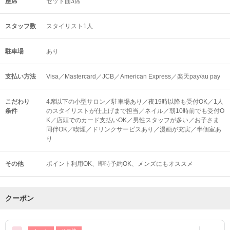
座席
セット面3席
スタッフ数
スタイリスト1人
駐車場
あり
支払い方法
Visa／Mastercard／JCB／American Express／楽天pay/au pay
こだわり
4席以下の小型サロン／駐車場あり／夜19時以降も受付OK／1人
条件
のスタイリストが仕上げまで担当／ネイル／朝10時前でも受付O
K／店頭でのカード支払いOK／男性スタッフが多い／お子さま
同伴OK／喫煙／ドリンクサービスあり／漫画が充実／半個室あ
り
その他
ポイント利用OK
即時予約OK
メンズにもオススメ
クーポン