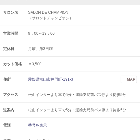
サロン名
SALON DE CHAMPION
（サロンドチャンピオン）
営業時間
9：00～19：00
定休日
月曜、第3日曜
カット価格
￥3,500
住所
愛媛県松山市井門町‐191‐3
MAP
アクセス
松山インターより車で5分・運輸支局前バス停より徒歩5分
道案内
松山インターより車で5分・運輸支局前バス停より徒歩5分
電話
番号を表示