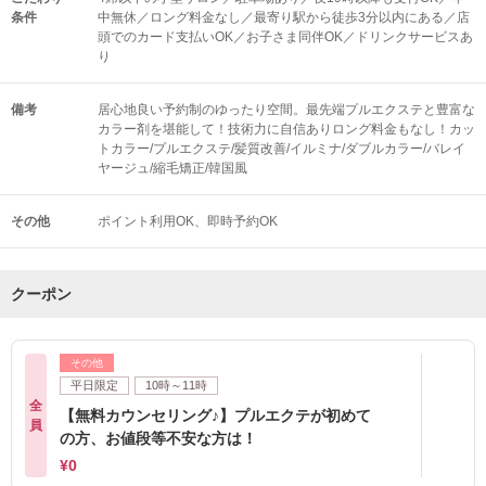
条件
中無休／ロング料金なし／最寄り駅から徒歩3分以内にある／店
頭でのカード支払いOK／お子さま同伴OK／ドリンクサービスあ
り
備考
居心地良い予約制のゆったり空間。最先端プルエクステと豊富な
カラー剤を堪能して！技術力に自信ありロング料金もなし！カッ
トカラー/プルエクステ/髪質改善/イルミナ/ダブルカラー/バレイ
ヤージュ/縮毛矯正/韓国風
その他
ポイント利用OK
即時予約OK
クーポン
その他
平日限定
10時～11時
全
【無料カウンセリング♪】プルエクテが初めて
員
の方、お値段等不安な方は！
¥0