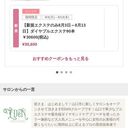
エクステ
期間限定
8/3(月)～8/13(木)
【新規エクステのみ8月3日～8月13
新
規
日】ダイヤプルエクステ90本
￥30600(税込)
¥30,600
おすすめクーポンをもっと見る
サロンからの一言
皆さま、はじめまして！山口市に新しくサロンをオープ
ンさせて頂きますEDeNグループです！山口で希少なプル
エクステや最先端ダイヤモンドケアブリーチを使ったカ
ラー施術など大人気メニューを中心に女性のお客様の可
愛くなりたいに期待以上に応えるプロの美容技術者で