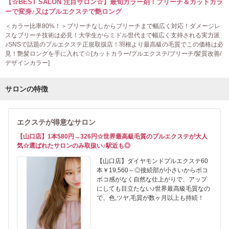
【☆BEST SALON 注目サロン☆】最旬カラー剤！ブリーチ＆カットカラ
ーで変身♪又はプルエクステで艶ロング
＜カラー比率80%！＞ブリーチなしからブリーチまで幅広く対応！ダメージレ
スなブリーチ技術は必見！大学生からミドル世代まで幅広く支持される実力派
♪SNSで話題のプルエクステ正規取扱店！羽根より最高級の毛質でこの価格は必
見！艶髪ロングを手に入れて☆[カットカラー/プルエクステ/ブリーチ/髪質改善/
デザインカラー]
サロンの特徴
エクステが得意なサロン
【山口店】1本580円→326円☆世界最高級毛質のプルエクステが大人
気☆選ばれたサロンのみ取扱い♪駅近も◎
【山口店】ダイヤモンドプルエクステ60
本￥19,560～◎接続部が小さいからボコ
ボコ感がなく自然な仕上がりで、アップ
にしても目立たない♪世界最高級毛質なの
で、色,ツヤ,毛質が数ヶ月以上も持続！