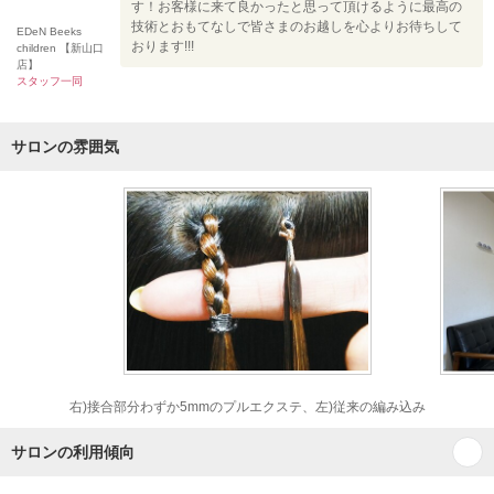
す！お客様に来て良かったと思って頂けるように最高の
技術とおもてなしで皆さまのお越しを心よりお待ちして
EDeN Beeks
おります!!!
children 【新山口
店】
スタッフ一同
サロンの雰囲気
右)接合部分わずか5mmのプルエクステ、左)従来の編み込み
サロンの利用傾向