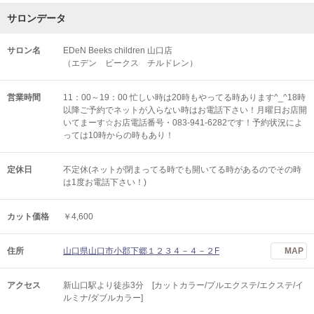
サロンデータ
サロン名
EDeN Beeks children 山口店
（エデン ビークス チルドレン）
営業時間
11：00～19：00 忙しい時は20時もやってる時あります^_^18時
以降ご予約でネットが入らない時はお電話下さい！月曜日お店開
いてまーす☆お店電話番号・083-941-6282です！予約状況によ
っては10時からの時もあり！
定休日
不定休(ネットが閉まってる時でも開いてる時があるのでその時
は1度お電話下さい！)
カット価格
￥4,600
住所
山口県山口市小郡下郷１２３４－４－２F
MAP
アクセス
新山口駅より徒歩3分 [カットカラー/プルエクステ/エクステ/イ
ルミナ/ダブルカラー]