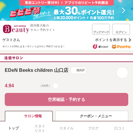
国内最大級の
サロン予約サイト
ブックマーク
ログイン
ゲストさん
ポイントを表示する
ポイントが1%たまる！
ポイントはサロン予約でつかえる！
EDeN Beeks children 山口店
MAP
4.94
（34件）
空席確認・予約する
クーポン・メニュー
サロン情報
スタイ
トップ
スタイル
ブログ
口コミ
リスト