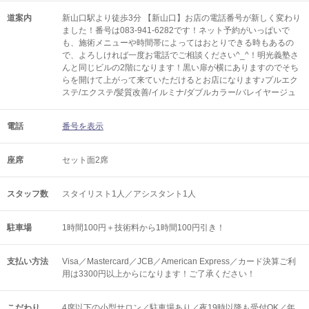
道案内
新山口駅より徒歩3分 【新山口】お店の電話番号が新しく変わり
ました！番号は083-941-6282です！ネット予約がいっぱいで
も、施術メニューや時間帯によってはおとりできる時もあるの
で、よろしければ一度お電話でご相談ください^_^！明光義塾さ
んと同じビルの2階になります！黒い扉が横にありますのでそち
らを開けて上がって来ていただけるとお店になります♪プルエク
ステ/エクステ/髪質改善/イルミナ/ダブルカラー/バレイヤージュ
電話
番号を表示
座席
セット面2席
スタッフ数
スタイリスト1人／アシスタント1人
駐車場
1時間100円＋技術料から1時間100円引き！
支払い方法
Visa／Mastercard／JCB／American Express／カード決算ご利
用は3300円以上からになります！ご了承ください！
こだわり
4席以下の小型サロン／駐車場あり／夜19時以降も受付OK／年