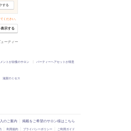
クする
いてください。
を表示する
ビューティー
メントが自慢のサロン
パーティーヘアセットが得意
滋賀のミセス
ド導入のご案内
掲載をご希望のサロン様はこちら
約
利用規約
プライバシーポリシー
ご利用ガイド