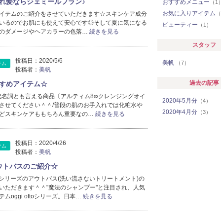
れ髪ならジェミールフラン♪
おすすめメニュー
（1
お気に入りアイテム
イテムのご紹介をさせていただきます☆スキンケア成分
（
いるのでお肌にも使えて安心です◎そして夏に気になる
ビューティー
（1）
のダメージやヘアカラーの色落…
続きを見る
スタッフ
投稿日：
2020/5/6
美帆
（7）
テム
投稿者：
美帆
過去の記事
すめアイテム☆
raの代名詞とも言える商品〔アルティム8∞クレンジングオイ
2020年5月分
（4）
させてください＾＾/普段の肌のお手入れでは化粧水や
2020年4月分
（3）
どスキンケアももちろん重要なの…
続きを見る
投稿日：
2020/4/26
テム
投稿者：
美帆
oアウトバスのご紹介☆
ottoシリーズのアウトバス(洗い流さないトリートメント)の
いただきます＾＾"魔法のシャンプー"と注目され、人気
ムoggi ottoシリーズ。日本…
続きを見る