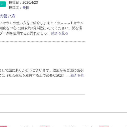
投稿日：
2020/4/23
テム
投稿者：
美帆
の使い方
oの正しいセラムの使い方をご紹介します＾＾☆→→→1.セラム
頭皮を中心に(目安約3分)湯洗いしてください。髪を濡
プー剤を使用すると汚れがしっ…
続きを見る
まして誠にありがとうございます。政府から全国に発令
ては（社会生活を維持する上で必要な施設）…
続きを見