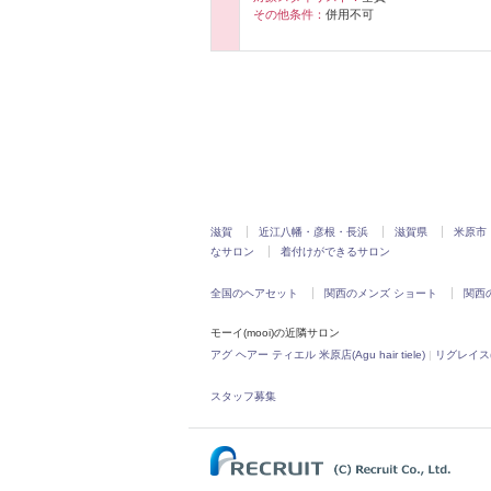
その他条件：
併用不可
滋賀
近江八幡・彦根・長浜
滋賀県
米原市
なサロン
着付けができるサロン
全国のヘアセット
関西のメンズ ショート
関西
モーイ(mooi)の近隣サロン
アグ ヘアー ティエル 米原店(Agu hair tiele)
|
リグレイス(R
スタッフ募集