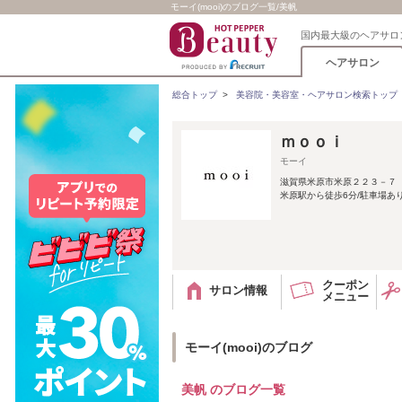
モーイ(mooi)のブログ一覧/美帆
国内最大級のヘアサロ
ヘアサロン
総合トップ
>
美容院・美容室・ヘアサロン検索トップ
ｍｏｏｉ
モーイ
滋賀県米原市米原２２３－７
米原駅から徒歩6分/駐車場あ
クーポン
サロン情報
メニュー
モーイ(mooi)のブログ
美帆 のブログ一覧