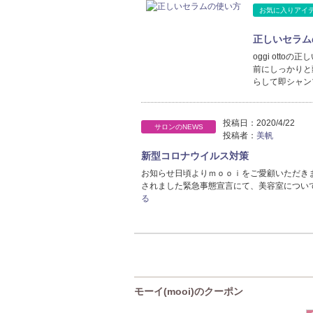
お気に入りアイ
正しいセラム
oggi ott
前にしっかりと
らして即シャン
投稿日：
2020/4/22
サロンのNEWS
投稿者：
美帆
新型コロナウイルス対策
お知らせ日頃よりｍｏｏｉをご愛顧いただき
されました緊急事態宣言にて、美容室につい
る
モーイ(mooi)のクーポン