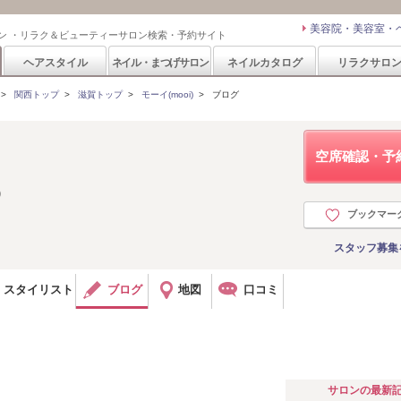
美容院・美容室・
ン ・リラク＆ビューティーサロン検索・予約サイト
ヘアスタイル
ネイル・まつげサロン
ネイルカタログ
リラクサロ
>
関西トップ
>
滋賀トップ
>
モーイ(mooi)
>
ブログ
空席確認・予
り
ブックマー
スタッフ募集
スタイリスト
ブログ
地図
口コミ
サロンの最新