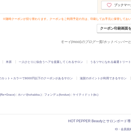
ブックマー
※随時クーポンが切り替わります。クーポンをご利用予定の方は、印刷してお手元に保管してお
クーポン印刷画面
モーイ(mooi)のブログ一覧/ホットペッパー
米原
一人ひとりに似合うヘアを提案してくれるサロン
うるツヤになれる厳選トリート
のカット＋カラーで8000円以下のクーポンがあるサロン
滋賀のポイントが利用できるサロン
e×Grace)
|
ホハバ(hohabba.)
|
フォンデュ(fondue)
|
ケイティドット(kt.)
HOT PEPPER Beautyとサロンボー
ID・会員規