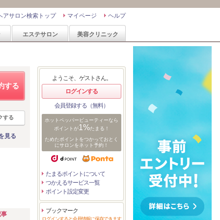
ヘアサロン検索トップ
マイページ
ヘルプ
ン
エステサロン
美容クリニック
ようこそ、ゲストさん。
約する
ログインする
会員登録する（無料）
クする
ホットペッパービューティーなら
1%
ポイントが
たまる！
を見る
ためたポイントをつかっておとく
にサロンをネット予約！
たまるポイントについて
つかえるサービス一覧
ポイント設定変更
ブックマーク
記事
ログインすると会員情報に保存できます