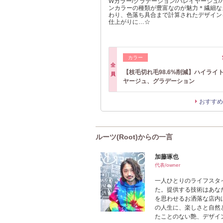
Wカラー/グラデーション/バレイヤージュ
ンカラーの種類が豊富なのが魅力＊繊細な
わり、色落ち具合まで計算されたデザイン
仕上がりに…☆
カラー
全
【枝毛切れ毛98.6%削減】ハイライ
員
ヤージュ、グラデーション
おすすめ
ルーツ(Root)からの一言
加藤琢也
代表/owner
一人ひとりのライフスタ
た。提供する技術はあな
を思わせるお洒落な店内
の人生に、楽しさと自然
たことのない艶、デザイ