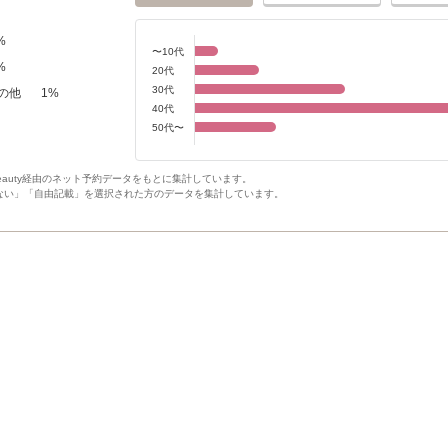
%
〜10代
%
20代
30代
の他
1
%
40代
50代〜
Beauty経由のネット予約データをもとに集計しています。
ない」「自由記載」を選択された方のデータを集計しています。