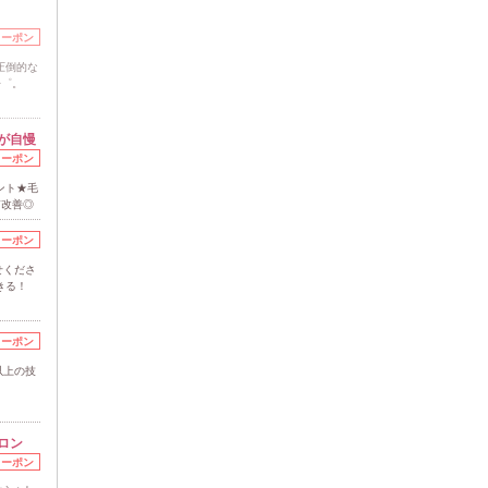
クーポン
圧倒的な
◇゜。
が自慢
クーポン
ント★毛
質改善◎
クーポン
せくださ
できる！
クーポン
以上の技
ロン
クーポン