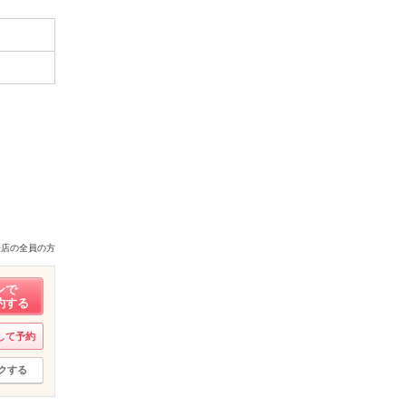
来店の全員の方
ンで
約する
して予約
クする