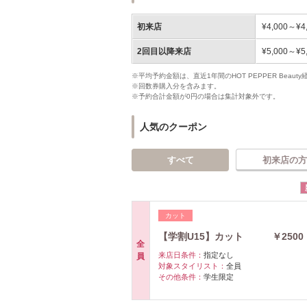
初来店
¥4,000～¥4
2回目以降来店
¥5,000～¥5
※平均予約金額は、直近1年間のHOT PEPPER Bea
※回数券購入分を含みます。
※予約合計金額が0円の場合は集計対象外です。
人気のクーポン
すべて
初来店の方
カット
【学割U15】カット ￥2500
全
来店日条件：
指定なし
員
対象スタイリスト：
全員
その他条件：
学生限定