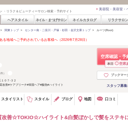
美容院・美容室・
ン ・リラク＆ビューティーサロン検索・予約サイト
ヘアスタイル
ネイル・まつげサロン
ネイルカタログ
リラクサロ
>
関東トップ
>
センター南・二俣川・戸塚・杉田・金沢文庫トップ
>
ルーツ(Root)
る地域へご予約されているお客様へ（2026年7月28日）
空席確認・予
◯
空席
本日
2件）
ブックマー
１０７‐３２
質改善#ケアブリーチ#韓国ヘア#酸熱#ハイライト
スタッフ募集
スタイリスト
スタイル
ブログ
地図
口コミ
質改善☆TOKIO☆ハイライト&白髪ぼかしで髪をステキ