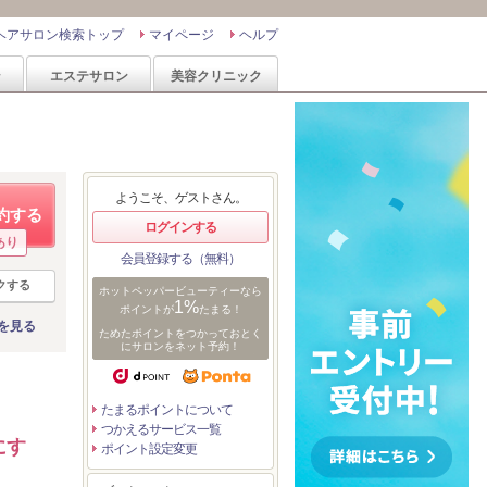
ヘアサロン検索トップ
マイページ
ヘルプ
ン
エステサロン
美容クリニック
ようこそ、ゲストさん。
約する
ログインする
あり
会員登録する（無料）
クする
ホットペッパービューティーなら
1%
ポイントが
たまる！
を見る
ためたポイントをつかっておとく
にサロンをネット予約！
たまるポイントについて
つかえるサービス一覧
にす
ポイント設定変更