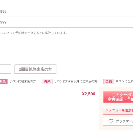
,999
,999
uty経由のネット予約時データをもとに集計しています。
2回目以降来店の方
新規
サロンに初来店の方
再来
サロンに2回目以降にご来店の方
全員
サロンにご
¥2,500
このクーポ
空席確認・予
メニューを追加
ブックマー