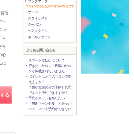
ブックマーク
ログインすると会員情報に保存できます
サロン
髪質改
スタイリスト
ヤー
クーポン
ロン
ヘアスタイル
ネイルデザイン
ドを
発信
よくある問い合わせ
の心
スマート支払いについて
ムに
行きたいサロン・近隣のサロ
ンが掲載されていません
ポイントはどこのサロンで使
えますか？
子供や友達の分の予約も代理
でネット予約できますか？
約する
予約をキャンセルしたい
「無断キャンセル」と表示が
出て、ネット予約ができない