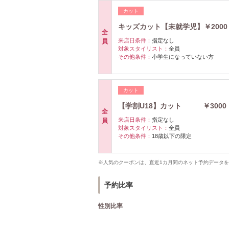
カット
キッズカット【未就学児】￥2000
全
来店日条件：
指定なし
員
対象スタイリスト：
全員
その他条件：
小学生になっていない方
カット
【学割U18】カット ￥3000
全
来店日条件：
指定なし
員
対象スタイリスト：
全員
その他条件：
18歳以下の限定
※人気のクーポンは、直近1カ月間のネット予約データ
予約比率
性別比率