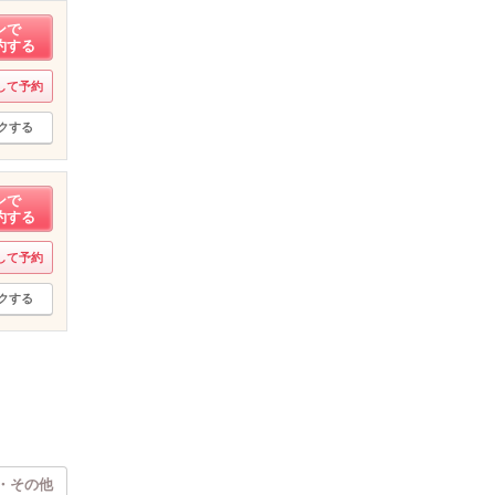
ンで
約する
して予約
クする
ンで
約する
して予約
クする
・その他