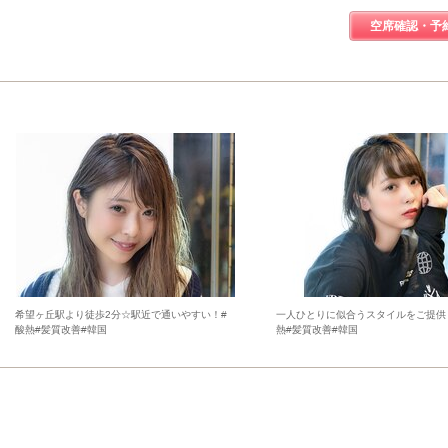
空席確認・予
希望ヶ丘駅より徒歩2分☆駅近で通いやすい！#
一人ひとりに似合うスタイルをご提供
酸熱#髪質改善#韓国
熱#髪質改善#韓国