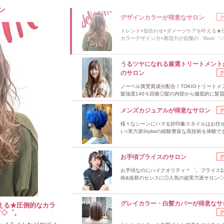
ン
デザインカラーが得意なサロン
トレンド×似合わせ×ダメージケアを叶える★
カラーデザイン力×再現力が自慢の゛Root゛
うるツヤになれる厳選トリートメント
のサロン
ノーベル賞受賞成分配合！TOKIOトリートメ
髪強度140％回復◎髪の内部から徹底的に髪
メンズカジュアルが得意なサロン
様々なシーンにハマる好印象スタイルはお任
い♪実力派Stylistの経験豊富な高技術を体験
お手頃プライスのサロン
お手頃なのにハイクオリティ＊゜。プライス
術&抜群のセンスに◎人気の超実力派サロン◇
グレイカラー・白髪カバーが得意なサ
える★圧倒的なカラ
゛◇゜。