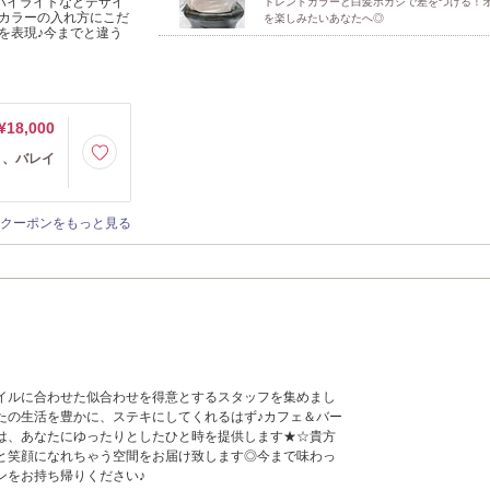
/ハイライトなどデザイ
トレンドカラーと白髪ボカシで差をつける！
カラーの入れ方にこだ
を楽しみたいあなたへ◎
を表現♪今までと違う
¥18,000
ト、バレイ
クーポンをもっと見る
イルに合わせた似合わせを得意とするスタッフを集めまし
たの生活を豊かに、ステキにしてくれるはず♪カフェ＆バー
は、あなたにゆったりとしたひと時を提供します★☆貴方
と笑顔になれちゃう空間をお届け致します◎今まで味わっ
ンをお持ち帰りください♪