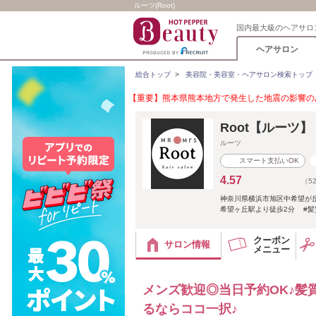
ルーツ(Root)
国内最大級のヘアサロ
ヘアサロン
総合トップ
>
美容院・美容室・ヘアサロン検索トップ
【重要】熊本県熊本地方で発生した地震の影響のあ
Root【ルーツ】
ルーツ
スマート支払いOK
4.57
（5
神奈川県横浜市旭区中希望が丘
希望ヶ丘駅より徒歩2分 #髪
クーポン
サロン情報
メニュー
メンズ歓迎◎当日予約OK♪髪
るならココ一択♪