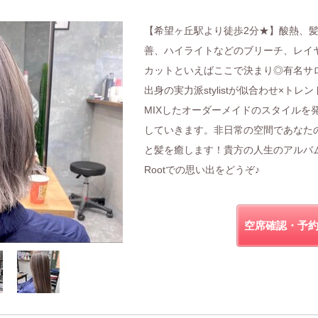
【希望ヶ丘駅より徒歩2分★】酸熱、
善、ハイライトなどのブリーチ、レイ
カットといえばここで決まり◎有名サ
出身の実力派stylistが似合わせ×トレン
MIXしたオーダーメイドのスタイルを
していきます。非日常の空間であなた
と髪を癒します！貴方の人生のアルバ
Rootでの思い出をどうぞ♪
空席確認・予