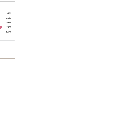
4%
11%
26%
45%
14%