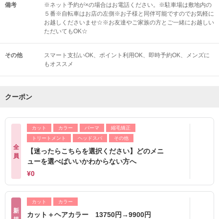
備考
※ネット予約が×の場合はお電話ください。※駐車場は敷地内の
５番※自転車はお店の左側※お子様と同伴可能ですのでお気軽に
お越しくださいませ☆※お友達やご家族の方とご一緒にお越しい
ただいてもOK☆
その他
スマート支払いOK
ポイント利用OK
即時予約OK
メンズに
もオススメ
クーポン
カット
カラー
パーマ
縮毛矯正
トリートメント
ヘッドスパ
その他
全
【迷ったらこちらを選択ください】どのメニ
員
ューを選べばいいかわからない方へ
¥0
カット
カラー
新
カット＋ヘアカラー 13750円→9900円