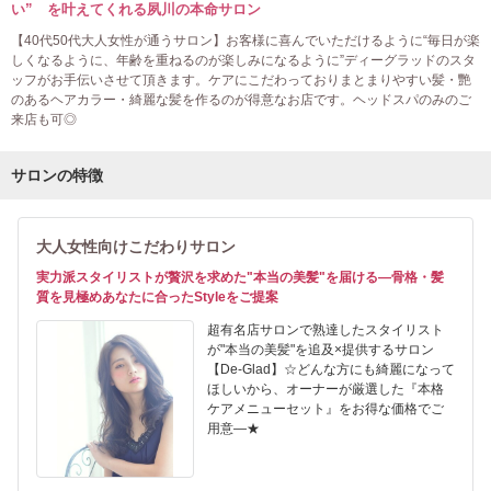
い” を叶えてくれる夙川の本命サロン
【40代50代大人女性が通うサロン】お客様に喜んでいただけるように“毎日が楽
しくなるように、年齢を重ねるのが楽しみになるように”ディーグラッドのスタ
ッフがお手伝いさせて頂きます。ケアにこだわっておりまとまりやすい髪・艷
のあるヘアカラー・綺麗な髪を作るのが得意なお店です。ヘッドスパのみのご
来店も可◎
サロンの特徴
大人女性向けこだわりサロン
実力派スタイリストが贅沢を求めた"本当の美髪"を届ける―骨格・髪
質を見極めあなたに合ったStyleをご提案
超有名店サロンで熟達したスタイリスト
が"本当の美髪"を追及×提供するサロン
【De-Glad】☆どんな方にも綺麗になって
ほしいから、オーナーが厳選した『本格
ケアメニューセット』をお得な価格でご
用意―★