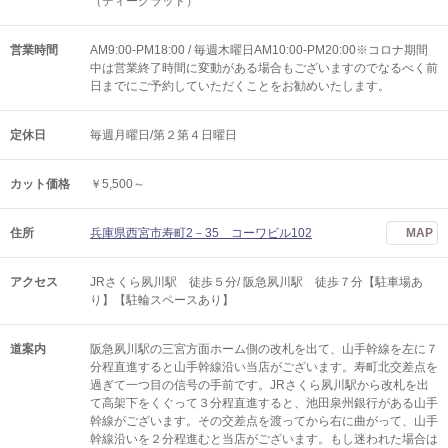
（ディーグラッド）
営業時間
AM9:00-PM18:00 / 毎週木曜日AM10:00-PM20:00※コロナ期間
中は営業終了時間に変動がある場合もございますのでなるべく前
日までにご予約していただくことをお勧めいたします。
定休日
毎週月曜日/第２第４日曜日
カット価格
￥5,500～
住所
兵庫県西宮市寿町2－35 コーワビル102
MAP
アクセス
JRさくら夙川駅 徒歩５分/ 阪急夙川駅 徒歩７分【駐車場あ
り】【駐輪スペースあり】
道案内
阪急夙川駅の三宮方面ホーム側の改札を出て、山手幹線を左に７
分程直進すると山手幹線沿い当店がございます。寿町北交差点を
過ぎて一つ目の信号の手前です。JRさくら夙川駅から改札を出
て高架下をくぐって３分程直進すると、池田泉州銀行がある山手
幹線がございます。その交差点を渡ってから右に曲がって、山手
幹線沿いを２分程進むと当店がございます。もし迷われた場合は