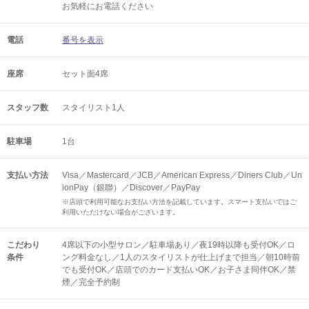
お気軽にお電話ください
電話
番号を表示
座席
セット面4席
スタッフ数
スタイリスト1人
駐車場
1台
支払い方法
Visa／Mastercard／JCB／American Express／Diners Club／Un
ionPay（銀聯）／Discover／PayPay
※店頭で利用可能なお支払い方法を記載しています。スマート支払いではご
利用いただけない場合がございます。
こだわり
4席以下の小型サロン／駐車場あり／夜19時以降も受付OK／ロ
条件
ング料金なし／1人のスタイリストが仕上げまで担当／朝10時前
でも受付OK／店頭でのカード支払いOK／お子さま同伴OK／禁
煙／完全予約制