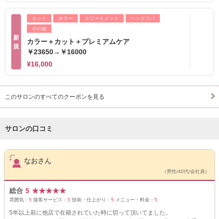
カット
カラー
トリートメント
ヘッドスパ
その他
新
カラー＋カット＋プレミアムケア
規
￥23650→￥16000
¥16,000
このサロンのすべてのクーポンを見る
サロンの口コミ
サロンPick Up
なおさん
（男性/40代/会社員）
総合
5
★
★
★
★
★
雰囲気：
5
接客サービス：
5
技術・仕上がり：
5
メニュー・料金：
5
5年以上前に他店で在籍されていた時に切って頂いてました。