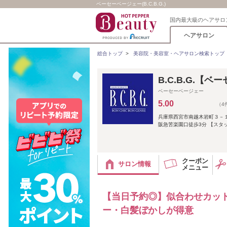
ベーセーベージェー(B.C.B.G.)
国内最大級のヘアサロ
ヘアサロン
総合トップ
>
美容院・美容室・ヘアサロン検索トップ
B.C.B.G.【
ベーセーベージェー
5.00
（4
兵庫県西宮市南越木岩町３－
阪急苦楽園口徒歩3分 【スタ
クーポン
サロン情報
メニュー
【当日予約◎】似合わせカット
ー・白髪ぼかしが得意