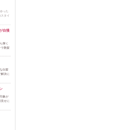
ゆった
のスタイ
が自慢
ら輝く
サラ艶髪
な白髪
で解決に
ン
印象が
顔見せに