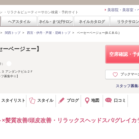
美容院・美容室・
ン ・リラク＆ビューティーサロン検索・予約サイト
ヘアスタイル
ネイル・まつげサロン
ネイルカタログ
リラクサロ
>
関西トップ
>
西宮・伊丹・芦屋・尼崎トップ
>
ベーセーベージェー(B.C.B.G.)
ベーセーベージェー】
空席確認・予
件）
１３ アンダンテビル２Ｆ
ブックマー
ッフ募集中☆】
スタッフ募集
スタイリスト
スタイル
ブログ
地図
口コミ
×髪質改善/頭皮改善・リラックスヘッドスパ/グレイカ