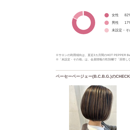
女性
82
男性
17
未設定・そ
※サロンの利用傾向は、直近3カ月間のHOT PEPPER 
※「未設定・その他」は、会員情報の性別欄で「回答し
ベーセーベージェー(B.C.B.G.)のCHE