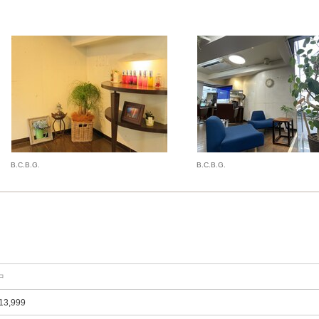
B.C.B.G.
B.C.B.G.
中
13,999