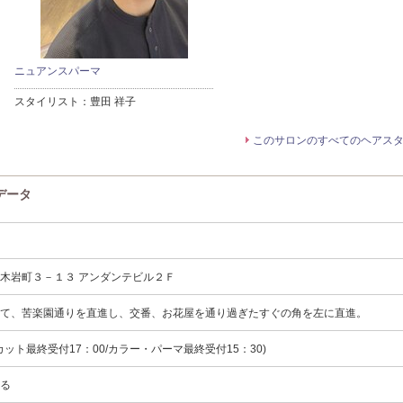
ニュアンスパーマ
スタイリスト：
豊田 祥子
このサロンのすべてのヘアス
ンデータ
木岩町３－１３ アンダンテビル２Ｆ
出て、苦楽園通りを直進し、交番、お花屋を通り過ぎたすぐの角を左に直進。
0(カット最終受付17：00/カラー・パーマ最終受付15：30)
よる