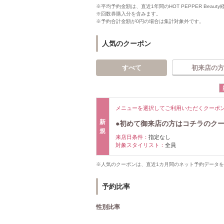
※平均予約金額は、直近1年間のHOT PEPPER Bea
※回数券購入分を含みます。
※予約合計金額が0円の場合は集計対象外です。
人気のクーポン
すべて
初来店の方
メニューを選択してご利用いただくクーポ
新
●初めて御来店の方はコチラのクー
規
来店日条件：
指定なし
対象スタイリスト：
全員
※人気のクーポンは、直近1カ月間のネット予約データ
予約比率
性別比率