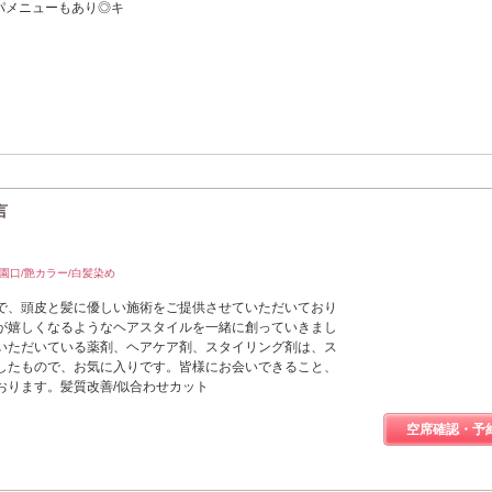
パメニューもあり◎キ
言
園口/艶カラー/白髪染め
で、頭皮と髪に優しい施術をご提供させていただいており
が嬉しくなるようなヘアスタイルを一緒に創っていきまし
いただいている薬剤、ヘアケア剤、スタイリング剤は、ス
したもので、お気に入りです。皆様にお会いできること、
おります。髪質改善/似合わせカット
空席確認・予