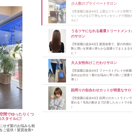
少人数のプライベートサロン
【苦楽園口徒歩4分】上質なリラックス空間で
りくつろげる◎丁寧なカウンセリングで理想
ルに!
うるツヤになれる厳選トリートメント
のサロン
【苦楽園口徒歩4分】髪質改善で、髪の内側か
艶と潤いを実感☆滑らかな指通りでまとまる
に！
大人女性向けこだわりサロン
【苦楽園口徒歩4分】ファーストグレイや綺麗
染めはお任せ！髪のお悩みに寄り添いご提案
導く!
顔周りの似合わせカットが得意なサロ
【苦楽園口徒歩4分】顔周りのカットラインで
変わる！毛先の動きまで計算したカットで小
♪
空間でゆったりくつ
スタイルに!
にせず髪のお悩みも相
をご提供！髪質改善×