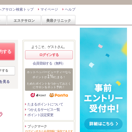
ヘアサロン検索トップ
マイページ
ヘルプ
ン
エステサロン
美容クリニック
ようこそ、ゲストさん。
約する
ログインする
会員登録する（無料）
クする
ホットペッパービューティーなら
1%
ポイントが
たまる！
を見る
ためたポイントをつかっておとく
にサロンをネット予約！
たまるポイントについて
つかえるサービス一覧
ラ
ポイント設定変更
ブックマーク
ログインすると会員情報に保存できます