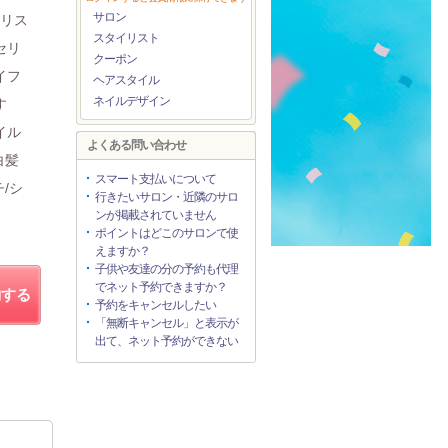
サロン
イリス
スタイリスト
セリ
クーポン
イフ
ヘアスタイル
ネイルデザイン
す
イル
よくある問い合わせ
白髪
スマート支払いについて
/シ
行きたいサロン・近隣のサロ
ンが掲載されていません
ポイントはどこのサロンで使
えますか？
子供や友達の分の予約も代理
でネット予約できますか？
約する
予約をキャンセルしたい
「無断キャンセル」と表示が
出て、ネット予約ができない