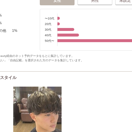
女性
男性
未設定
%
〜10代
%
20代
30代
の他
1
%
40代
50代〜
Beauty経由のネット予約データをもとに集計しています。
ない」「自由記載」を選択された方のデータを集計しています。
CKスタイル