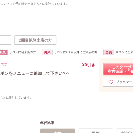
uty経由のネット予約時データをもとに集計しています。
2回目以降来店の方
新規
サロンに初来店の方
再来
サロンに2回目以降にご来店の方
全員
サロンにご
ンです
¥0引き
このクーポ
空席確認・予
ポンをメニューに追加して下さい^ ^
ブックマー
をもとに集計しています。
年代比率