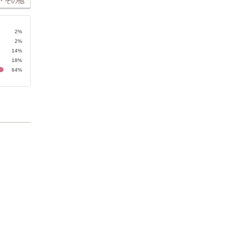
・その他
2%
2%
14%
18%
64%