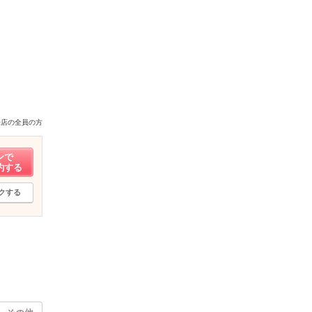
来店の全員の方
ンで
約する
クする