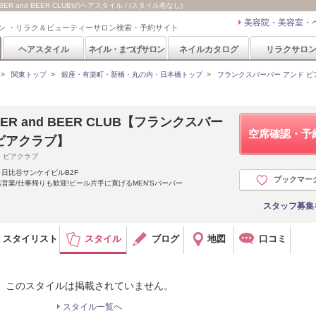
R and BEER CLUB)のヘアスタイル / (スタイル名なし)
美容院・美容室・
ン ・リラク＆ビューティーサロン検索・予約サイト
ヘアスタイル
ネイル・まつげサロン
ネイルカタログ
リラクサロ
>
関東トップ
>
銀座・有楽町・新橋・丸の内・日本橋トップ
>
フランクスバーバー アンド ビアークラ
RBER and BEER CLUB【フランクスバー
空席確認・予
ビアクラブ】
 ビアクラブ
 日比谷サンケイビルB2F
ブックマー
迄営業/仕事帰りも歓迎!ビール片手に寛げるMEN'Sバーバー
スタッフ募集
スタイリスト
スタイル
ブログ
地図
口コミ
このスタイルは掲載されていません。
スタイル一覧へ