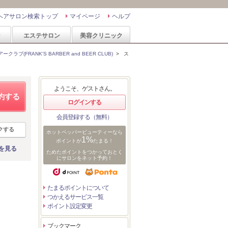
ヘアサロン検索トップ
マイページ
ヘルプ
ン
エステサロン
美容クリニック
ブ(FRANK'S BARBER and BEER CLUB)
>
ス
ようこそ、ゲストさん。
約する
ログインする
会員登録する（無料）
クする
ホットペッパービューティーなら
1%
ポイントが
たまる！
を見る
ためたポイントをつかっておとく
にサロンをネット予約！
たまるポイントについて
つかえるサービス一覧
ポイント設定変更
ブックマーク