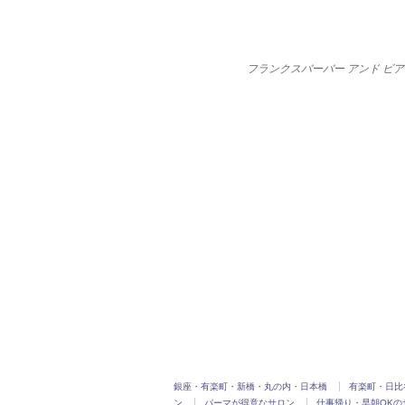
フランクスバーバー アンド ビアーク
銀座・有楽町・新橋・丸の内・日本橋
有楽町・日比
ン
パーマが得意なサロン
仕事帰り・早朝OKの