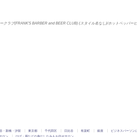
ラブ(FRANK'S BARBER and BEER CLUB) (スタイル名なし)/ホットペッパ
谷・新橋・汐留
東京都
千代田区
日比谷
有楽町
銀座
ビジネスパーソン
サロン
ひげ・眉などの身だしなみもお任せサロン