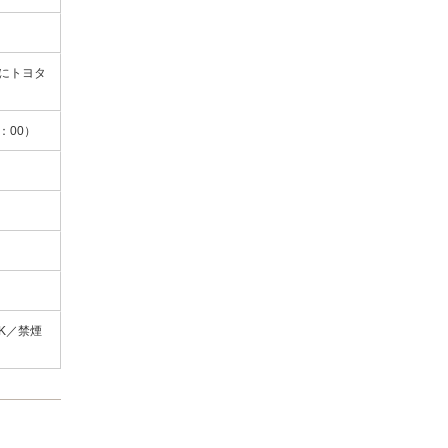
にトヨタ
6：00）
K／禁煙