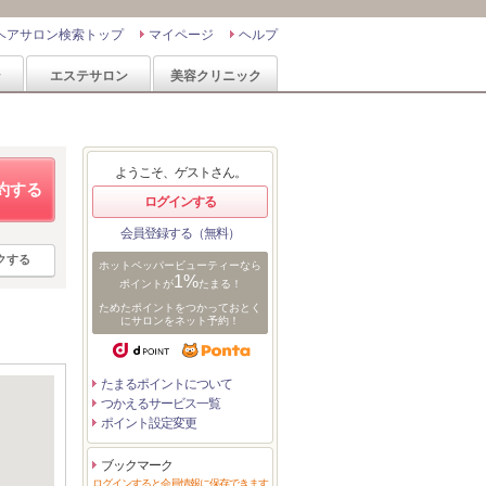
ヘアサロン検索トップ
マイページ
ヘルプ
ン
エステサロン
美容クリニック
ようこそ、ゲストさん。
約する
ログインする
会員登録する（無料）
クする
ホットペッパービューティーなら
1%
ポイントが
たまる！
ためたポイントをつかっておとく
にサロンをネット予約！
たまるポイントについて
つかえるサービス一覧
ポイント設定変更
ブックマーク
ログインすると会員情報に保存できます