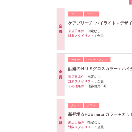
カット
カラー
ケアブリーチ+ハイライト＋デザイ
全
来店日条件：
指定なし
員
対象スタイリスト：
全員
カラー
トリートメント
話題のＨＵＥグロスカラー＋ハイ
全
来店日条件：
指定なし
員
対象スタイリスト：
全員
その他条件：
他券併用不可
カット
カラー
新登場☆HUE mirai カラー＋カッ
全
来店日条件：
指定なし
員
対象スタイリスト：
全員