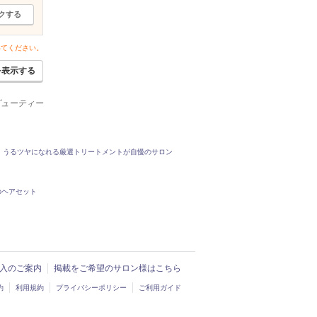
クする
いてください。
を表示する
ビューティー
うるツヤになれる厳選トリートメントが自慢のサロン
のヘアセット
ド導入のご案内
掲載をご希望のサロン様はこちら
約
利用規約
プライバシーポリシー
ご利用ガイド