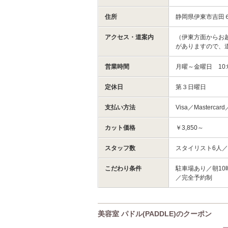
住所
静岡県伊東市吉田
アクセス・道案内
（伊東方面からお
がありますので、道
営業時間
月曜～金曜日 10:
定休日
第３日曜日
支払い方法
Visa／Mastercard
カット価格
￥3,850～
スタッフ数
スタイリスト6人
こだわり条件
駐車場あり／朝10
／完全予約制
美容室 パドル(PADDLE)のクーポン