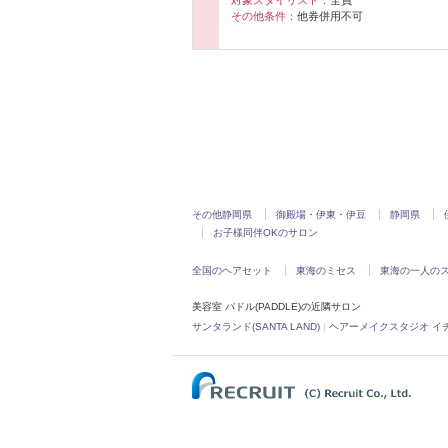
その他条件：
他券併用不可
その他静岡県
御殿場・伊東・伊豆
静岡県
お子様同伴OKのサロン
全国のヘアセット
東海のミセス
東海の一人の
美容室 パドル(PADDLE)の近隣サロン
サンタランド(SANTA LAND)
|
ヘアーメイクスタジオ イチヨンイチ