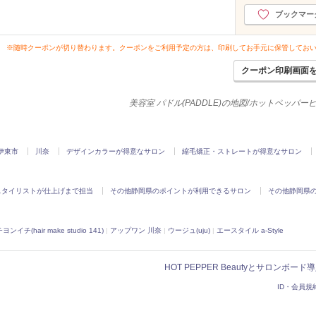
ブックマー
※随時クーポンが切り替わります。クーポンをご利用予定の方は、印刷してお手元に保管してお
クーポン印刷画面
美容室 パドル(PADDLE)の地図/ホットペッパー
伊東市
川奈
デザインカラーが得意なサロン
縮毛矯正・ストレートが得意なサロン
スタイリストが仕上げまで担当
その他静岡県のポイントが利用できるサロン
その他静岡県
(hair make studio 141)
|
アップワン 川奈
|
ウージュ(uju)
|
エースタイル a-Style
HOT PEPPER Beautyとサロンボー
ID・会員規