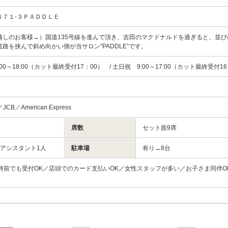
６７１-３ＰＡＤＤＬＥ
越しのお客様→）国道135号線を進んで頂き、吉田のマクドナルドを過ぎると、並び
路を挟んで斜め向かい側が当サロン”PADDLE”です。
00～18:00（カット最終受付17：00） / 土日祝 9:00～17:00（カット最終受付1
／JCB／American Express
席数
セット面9席
／アシスタント1人
駐車場
有り→8台
時前でも受付OK／店頭でのカード支払いOK／女性スタッフが多い／お子さま同伴O