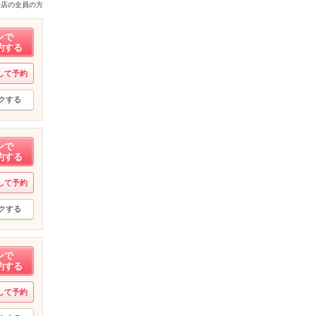
来店の全員の方
ンで
約する
して予約
クする
ンで
約する
して予約
クする
ンで
約する
して予約