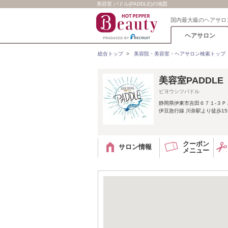
美容室 パドル(PADDLE)の地図
国内最大級のヘアサロ
ヘアサロン
総合トップ
>
美容院・美容室・ヘアサロン検索トップ
美容室PADDL
ビヨウシツパドル
静岡県伊東市吉田６７１-３Ｐ
伊豆急行線 川奈駅より徒歩1
クーポン
サロン情報
メニュー