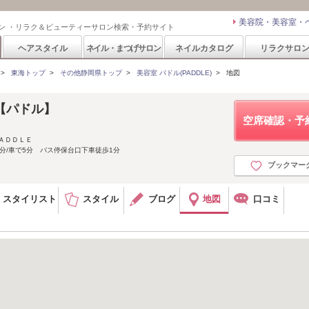
美容院・美容室・
ン ・リラク＆ビューティーサロン検索・予約サイト
ヘアスタイル
ネイル・まつげサロン
ネイルカタログ
リラクサロ
>
東海トップ
>
その他静岡県トップ
>
美容室 パドル(PADDLE)
>
地図
E【パドル】
空席確認・予
ＡＤＤＬＥ
5分/車で5分 バス停保台口下車徒歩1分
ブックマー
スタイリスト
スタイル
ブログ
地図
口コミ