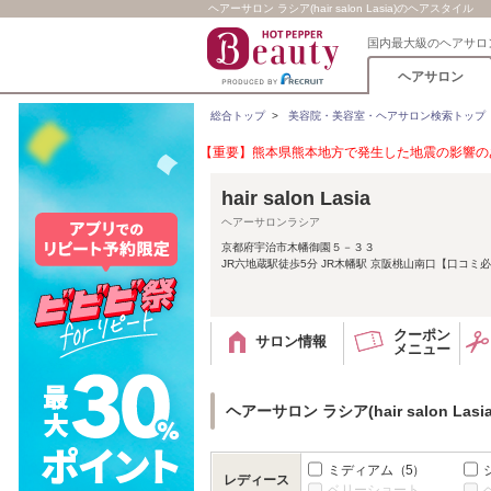
ヘアーサロン ラシア(hair salon Lasia)のヘアスタイル
国内最大級のヘアサロ
ヘアサロン
総合トップ
>
美容院・美容室・ヘアサロン検索トップ
【重要】熊本県熊本地方で発生した地震の影響のあ
hair salon Lasia
ヘアーサロンラシア
京都府宇治市木幡御園５－３３
JR六地蔵駅徒歩5分 JR木幡駅 京阪桃山南口【口コミ
クーポン
サロン情報
メニュー
ヘアーサロン ラシア(hair salon La
ミディアム
（5）
レディース
ベリーショート