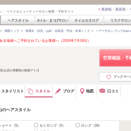
美容院・美容室・
ン ・リラク＆ビューティーサロン検索・予約サイト
ヘアスタイル
ネイル・まつげサロン
ネイルカタログ
リラクサロ
>
関西トップ
>
長岡京・伏見・山科・京田辺・宇治・木津トップ
>
ヘアーサロン ラシア(hair sal
る地域へご予約されているお客様へ（2026年7月28日）
空席確認・予
必見!お店の雰囲気の投稿アリ♪】
ブックマー
スタイリスト
スタイル
ブログ
地図
口コミ
sia)のヘアスタイル
ショート
（5）
セミロング
（5）
ロング
（18）
ヘアセット
ミセス