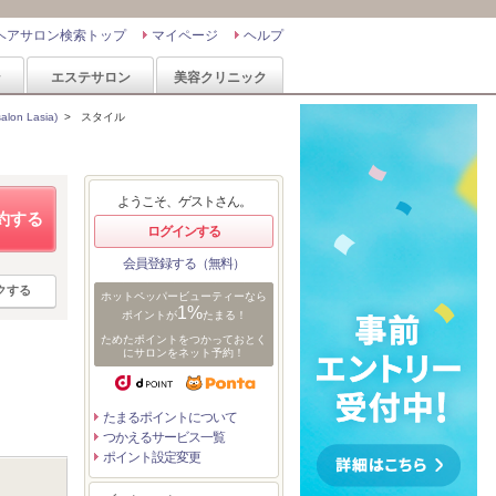
ヘアサロン検索トップ
マイページ
ヘルプ
ン
エステサロン
美容クリニック
on Lasia)
>
スタイル
ようこそ、ゲストさん。
約する
ログインする
会員登録する（無料）
クする
ホットペッパービューティーなら
1%
ポイントが
たまる！
ためたポイントをつかっておとく
にサロンをネット予約！
たまるポイントについて
つかえるサービス一覧
ポイント設定変更