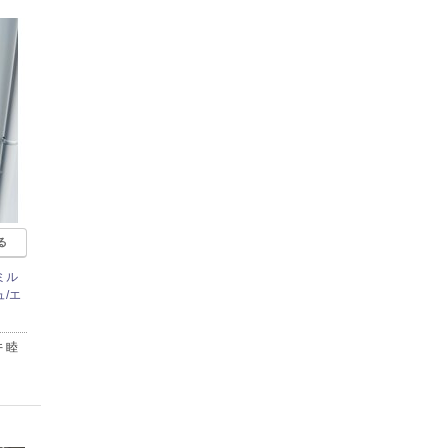
る
ミル
/エ
 睦