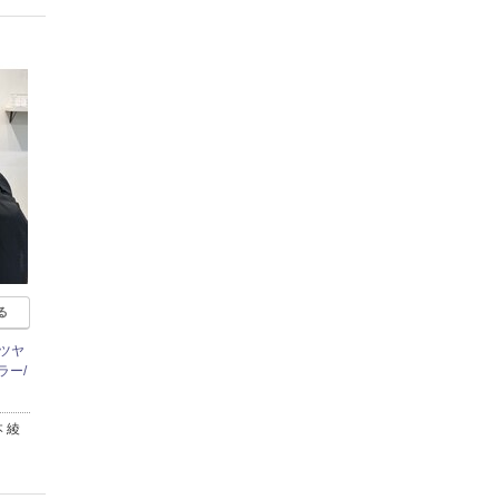
る
ツヤ
ラー/
 綾