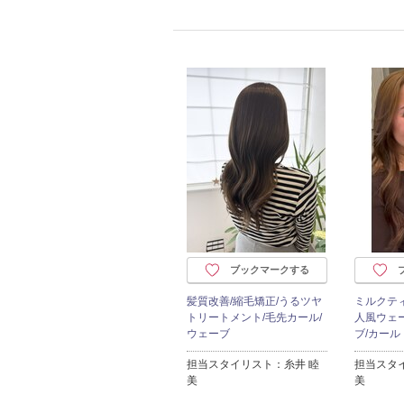
ブックマークする
髪質改善/縮毛矯正/うるツヤ
ミルクテ
トリートメント/毛先カール/
人風ウェ
ウェーブ
ブ/カール
担当スタイリスト：糸井 睦
担当スタ
美
美