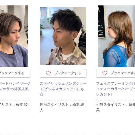
ブックマークする
ブックマークする
ブックマークす
パートバレイヤージ
スタイリッシュメンズショー
フェイスフレーミング[
ンカラー/外国人風
ト[ビジネスカジュアルにも
クティーカラー/ベージュ
◎]
レガント]
イリスト：橋本 綾
担当スタイリスト：橋本 綾
担当スタイリスト：糸井
人
美