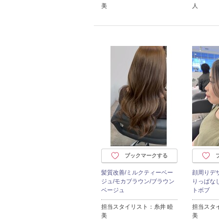
美
人
ブックマークする
髪質改善/ミルクティーベー
顔周りデ
ジュ/モカブラウン/ブラウン
りっぱな
ベージュ
トボブ
担当スタイリスト：糸井 睦
担当スタ
美
美