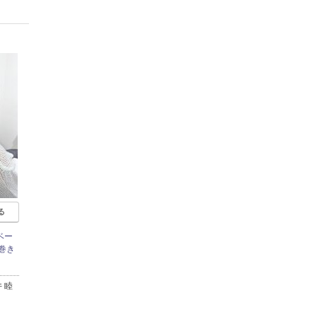
る
ベー
巻き
 睦