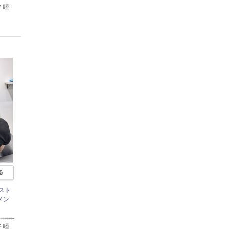
 睦
る
スト
メン
 睦