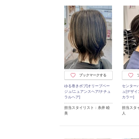
ブックマークする
ゆる巻きボブ[オリーブベー
センター
ジュ/ニュアンスヘア/ナチュ
ュ[デザイ
ラルヘア]
カラー]
担当スタイリスト：糸井 睦
担当スタ
美
人