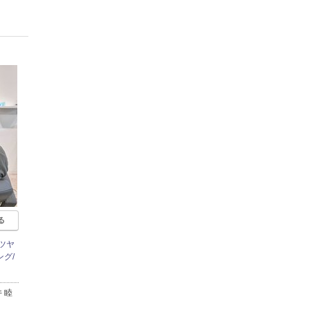
る
ツヤ
グ/
 睦