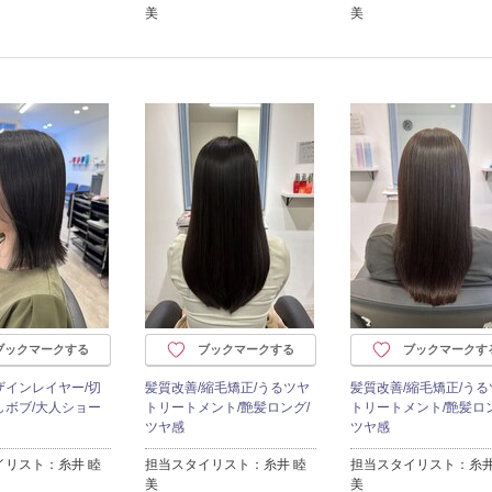
美
美
ブックマークする
ブックマークする
ブックマークす
ザインレイヤー/切
髪質改善/縮毛矯正/うるツヤ
髪質改善/縮毛矯正/うる
しボブ/大人ショー
トリートメント/艶髪ロング/
トリートメント/艶髪ロン
ツヤ感
ツヤ感
イリスト：糸井 睦
担当スタイリスト：糸井 睦
担当スタイリスト：糸井
美
美