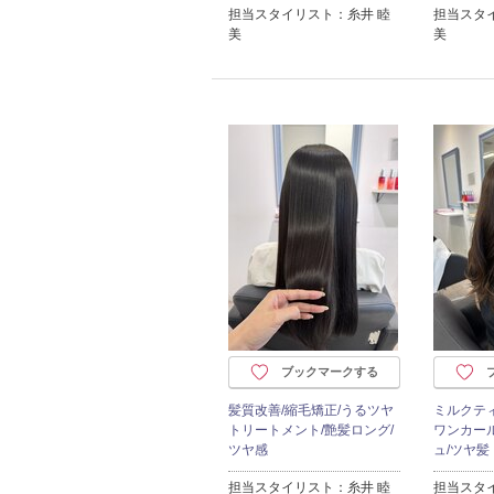
担当スタイリスト：糸井 睦
担当スタ
美
美
ブックマークする
髪質改善/縮毛矯正/うるツヤ
ミルクテ
トリートメント/艶髪ロング/
ワンカー
ツヤ感
ュ/ツヤ髪
担当スタイリスト：糸井 睦
担当スタ