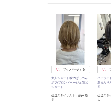
ブックマークする
大人ショートボブ/ぱっつん
ハイライト
ボブ/ブロンドベージュ/重め
顔まわりカ
ショート
風
担当スタイリスト：糸井 睦
担当スタ
美
人