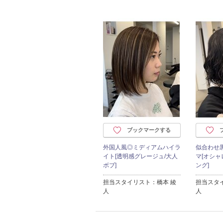
ブックマークする
外国人風◎ミディアムハイラ
似合わせ
イト[透明感グレージュ/大人
マ[オシャ
ボブ]
ング]
担当スタイリスト：橋本 綾
担当スタ
人
人