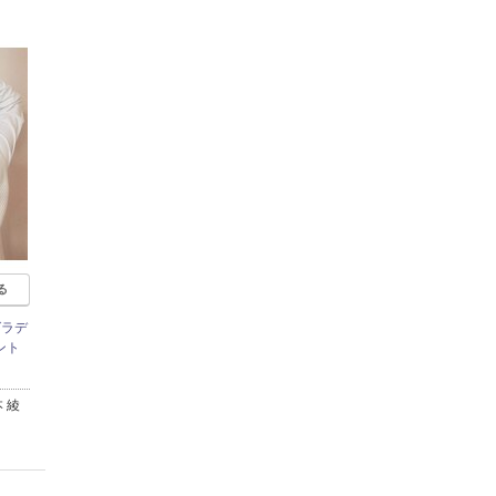
る
グラデ
ント
 綾