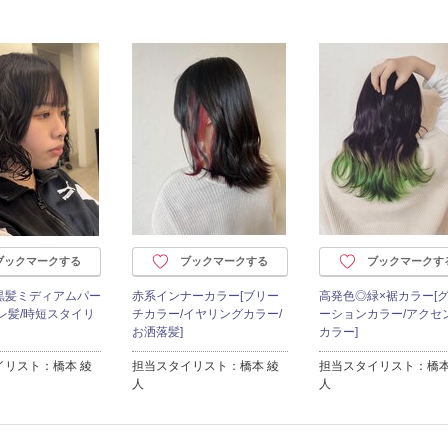
ブックマークする
ブックマークする
ブックマークす
黒髪ミディアムパー
赤系インナーカラー[ブリー
高発色◎緑×裾カラー[
レ髪/時短スタイリ
チカラー/イヤリングカラー/
ーションカラー/アクセ
お洒落髪]
カラー]
イリスト：橋本 綾
担当スタイリスト：橋本 綾
担当スタイリスト：橋本
人
人