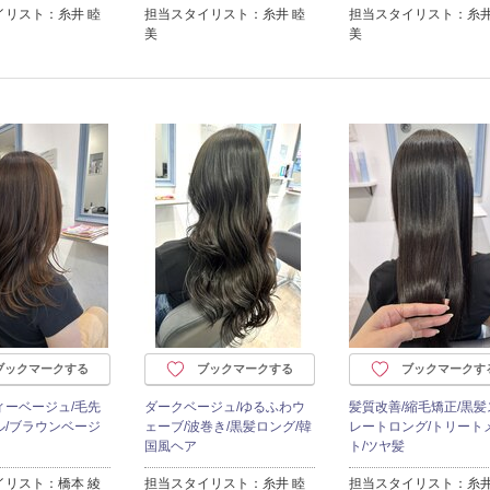
イリスト：糸井 睦
担当スタイリスト：糸井 睦
担当スタイリスト：糸井
美
美
ブックマークする
ブックマークする
ブックマークす
ィーベージュ/毛先
ダークベージュ/ゆるふわウ
髪質改善/縮毛矯正/黒髪
ル/ブラウンベージ
ェーブ/波巻き/黒髪ロング/韓
レートロング/トリート
国風ヘア
ト/ツヤ髪
イリスト：橋本 綾
担当スタイリスト：糸井 睦
担当スタイリスト：糸井