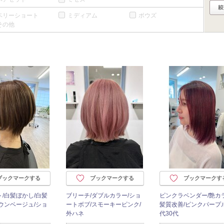
ベリーショート
ミディアム
ボウズ
その他
ブックマークする
ブックマークする
ブックマークす
/白髪ぼかし/白髪
ブリーチ/ダブルカラー/ショ
ピンクラベンダー/艶カラ
ウンベージュ/ショ
ートボブ/スモーキーピンク/
髪質改善/ピンクパープル
外ハネ
代30代