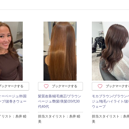
ブックマークする
ブックマークする
ブックマークす
ィーベージュ/外国
髪質改善/縮毛矯正/ブラウン
モカブラウン/ブラウン
ーブ/波巻きウェー
ベージュ/艶髪/美髪/20代30
ジュ/地毛ハイライト/波
代40代
ウェーブ
イリスト：糸井 睦
担当スタイリスト：糸井 睦
担当スタイリスト：糸井
美
美