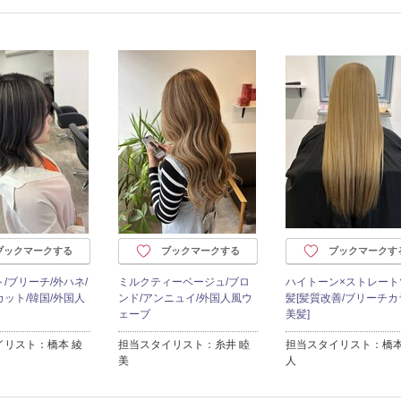
ブックマークする
ブックマークする
ブックマークす
/ブリーチ/外ハネ/
ミルクティーベージュ/ブロ
ハイトーン×ストレート
ット/韓国/外国人
ンド/アンニュイ/外国人風ウ
髪[髪質改善/ブリーチカ
ェーブ
美髪]
イリスト：橋本 綾
担当スタイリスト：糸井 睦
担当スタイリスト：橋本
美
人