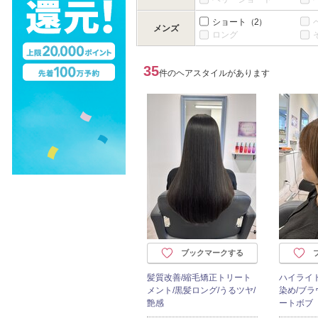
ショート
（2）
メンズ
ロング
35
件のヘアスタイルがあります
ブックマークする
髪質改善/縮毛矯正トリート
ハイライト
メント/黒髪ロング/うるツヤ/
染め/ブラ
艶感
ートボブ