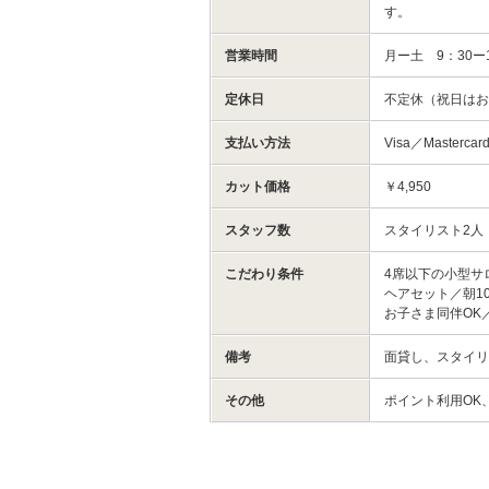
す。
営業時間
月ー土 9：30ー1
定休日
不定休（祝日は
支払い方法
Visa／Masterca
カット価格
￥4,950
スタッフ数
スタイリスト2人
こだわり条件
4席以下の小型サ
ヘアセット／朝1
お子さま同伴OK
備考
面貸し、スタイ
その他
ポイント利用OK