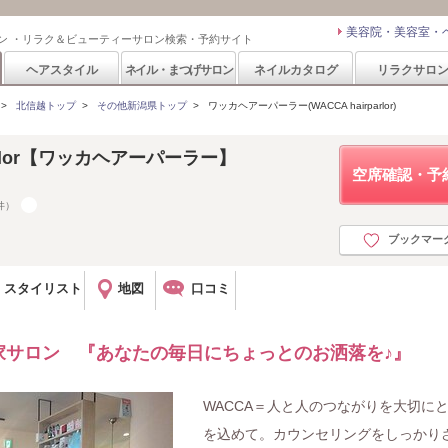
美容院・美容室・
ン ・リラク＆ビューティーサロン検索・予約サイト
ヘアスタイル
ネイル・まつげサロン
ネイルカタログ
リラクサロ
>
北信越トップ
>
その他新潟県トップ
>
ワッカヘアーパーラー(WACCA hairparlor)
parlor【ワッカヘアーパーラー】
空席確認・予
件）
ブックマー
スタイリスト
地図
口コミ
家サロン 『あなたの毎日にちょっとのお洒落を♪』
WACCA＝人と人のつながりを大切に
を込めて。カウンセリングをしっかり