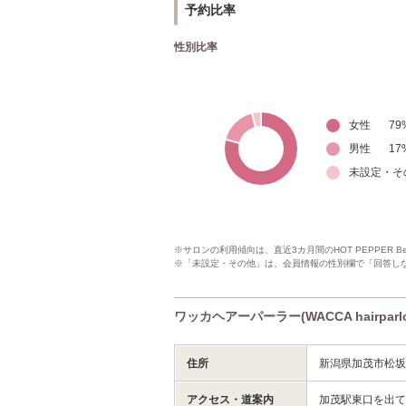
予約比率
性別比率
女性
79
男性
17
未設定・そ
※サロンの利用傾向は、直近3カ月間のHOT PEPPER 
※「未設定・その他」は、会員情報の性別欄で「回答し
ワッカヘアーパーラー(WACCA hairpar
住所
新潟県加茂市松坂町
アクセス・道案内
加茂駅東口を出て