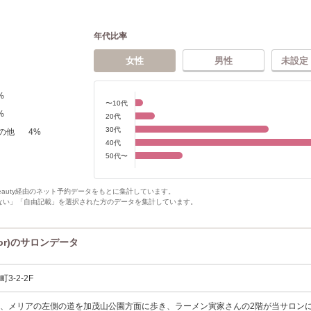
年代比率
女性
男性
未設定
%
〜10代
%
20代
30代
の他
4
%
40代
50代〜
Beauty経由のネット予約データをもとに集計しています。
ない」「自由記載」を選択された方のデータを集計しています。
lor)のサロンデータ
3-2-2F
、メリアの左側の道を加茂山公園方面に歩き、ラーメン寅家さんの2階が当サロン