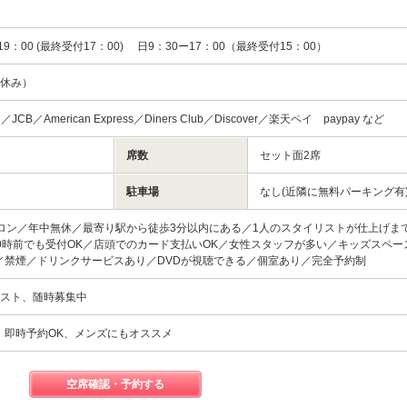
9：00 (最終受付17：00) 日9：30ー17：00（最終受付15：00）
お休み）
rd／JCB／American Express／Diners Club／Discover／楽天ペイ paypay など
席数
セット面2席
駐車場
なし(近隣に無料パーキング有
ロン／年中無休／最寄り駅から徒歩3分以内にある／1人のスタイリストが仕上げま
0時前でも受付OK／店頭でのカード支払いOK／女性スタッフが多い／キッズスペー
／禁煙／ドリンクサービスあり／DVDが視聴できる／個室あり／完全予約制
リスト、随時募集中
、即時予約OK、メンズにもオススメ
空席確認・予約する