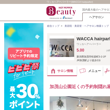
ワッカヘアーパーラー(WACCA hairparlor)
国内最大級のヘアサロ
ヘアサロン
総合トップ
>
美容院・美容室・ヘアサロン検索トップ
WACCA hair
ワッカヘアーパーラー
5.00
（4
新潟県加茂市松坂町3-2-2F
JR加茂駅より徒歩2分
サロン情報
メニュー
加茂山公園近くの予約制隠れ