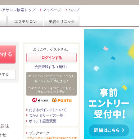
ヘアサロン検索トップ
マイページ
ヘルプ
ン
エステサロン
美容クリニック
ようこそ、ゲストさん。
約する
ログインする
会員登録する（無料）
クする
ホットペッパービューティーなら
1%
ポイントが
たまる！
ためたポイントをつかっておとく
にサロンをネット予約！
たまるポイントについて
つかえるサービス一覧
ポイント設定変更
と意味
ブックマーク
させ
ログインすると会員情報に保存できます