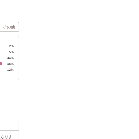
・その他
2%
5%
34%
46%
12%
になりま