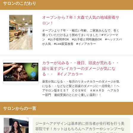
サロンのこだわり
オープンから７年！大森で人気の地域密着サ
ロン！
オープンより７年・・幅広い年齢、ご家族みんなで、長く
通っていただけるよう努めてまいりました！#マンツーマ
ン #お子様同伴OK #お子様と同時施術OK #ヘッドスパ
が人気 #Link髪質改善 #イノアカラー
カラーが沁みる・・後日、頭皮が荒れる・・
繰り返すグレイカラーのダメージが気にな
る・・ #イノアカラー
薬害が気になる・・毎月のリタッチカラーのダメージが気
になる・・などなど髪と頭皮のダメージに一点特化！！ヘ
アサロン版ＢＥＳＴ ＣＯＳＭＥ ＡＷＡＲＤ ヘアカラ
ー部門 連続受賞のとにかく優しい薬剤！！
サロンからの一言
ジータヘアデザインは基本的に担当者が全行程を行う美
容院です！カットはもちろんヘアカラーやシャンプーな