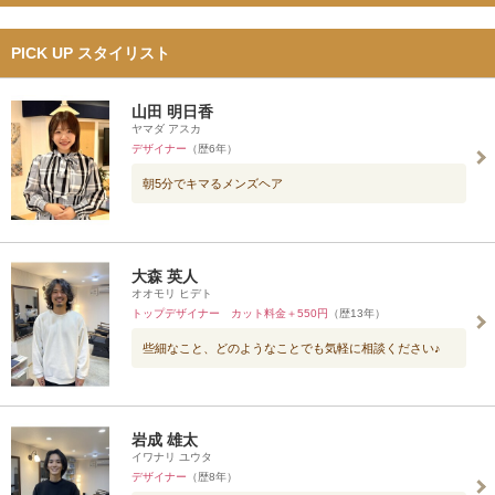
PICK UP スタイリスト
山田 明日香
ヤマダ アスカ
デザイナー
（歴6年）
朝5分でキマるメンズヘア
大森 英人
オオモリ ヒデト
トップデザイナー カット料金＋550円
（歴13年）
些細なこと、どのようなことでも気軽に相談ください♪
岩成 雄太
イワナリ ユウタ
デザイナー
（歴8年）