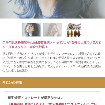
７周年記念祭開催中♪Link髪質改善とヘッドスパが自慢の大森で人気サロ
ン！担当スタリストが全て対応！
祝７周年！担当スタイリストが技術を行うマンツーサロン！感謝を込めてお得
な【全員クーポン】が盛りだくさん！Linkの髪質改善エステは髪のダメージケ
アだけでなく理想の髪質を提案できるところが自慢です！髪質を柔らかくした
りハリコシを出したりとご満足頂いております。ヘッドスパの頭皮洗浄は男性
にも女性にも効果◎
サロンの特徴
縮毛矯正・ストレートが得意なサロン
【髪質改善】乾燥によるダメージにも効果絶大*コスメ/ファイバープレ