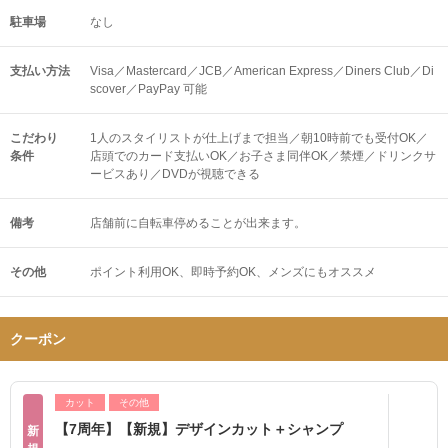
駐車場
なし
支払い方法
Visa／Mastercard／JCB／American Express／Diners Club／Di
scover／PayPay 可能
こだわり
1人のスタイリストが仕上げまで担当／朝10時前でも受付OK／
条件
店頭でのカード支払いOK／お子さま同伴OK／禁煙／ドリンクサ
ービスあり／DVDが視聴できる
備考
店舗前に自転車停めることが出来ます。
その他
ポイント利用OK
即時予約OK
メンズにもオススメ
クーポン
カット
その他
【7周年】【新規】デザインカット＋シャンプ
新