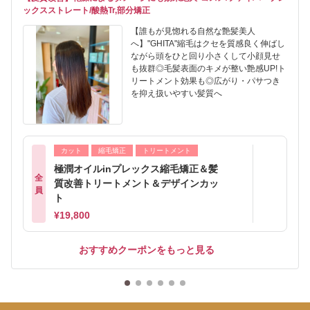
ックスストレート/酸熱Tr,部分矯正
【誰もが見惚れる自然な艶髪美人
へ】"GHITA"縮毛はクセを質感良く伸ばし
ながら頭をひと回り小さくして小顔見せ
も抜群◎毛髪表面のキメが整い艶感UP!ト
リートメント効果も◎広がり・パサつき
を抑え扱いやすい髪質へ
カット
縮毛矯正
トリートメント
極潤オイルinプレックス縮毛矯正＆髪
全
質改善トリートメント＆デザインカッ
員
ト
¥19,800
おすすめクーポンをもっと見る