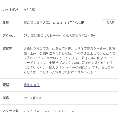
カット価格
￥3,980～
住所
東京都大田区大森北１-２３-１６TYビル2F
MAP
アクセス
JR大森駅東口より徒歩4分 京急大森海岸駅より5分
道案内
大森駅を東口で降り西友まで直進。大きな交差点を入新井公園方
面へ進み、公園を過ぎたあと右折。そのまま直進していただくと
左手のTYビルに当サロンがございます。又はミルパ商店街アー
ケードを抜けて【中華そば 結。】の前の広場を左折すると右手
にございます。（旧カラオケbanbanの斜向かいです。もし分か
らなくなってしまった場合は気軽にご連絡ください。
電話
番号を表示
座席
セット面8席
スタッフ数
スタイリスト4人／アシスタント1人