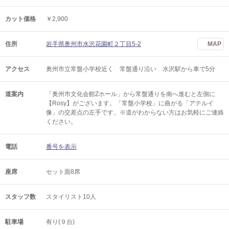
カット価格
￥2,900
住所
岩手県奥州市水沢花園町２丁目5-2
MAP
アクセス
奥州市立常盤小学校近く 常盤通り沿い 水沢駅から車で5分
道案内
「奥州市文化会館Zホール」から常盤通りを南へ進むと左側に
【Rosy】がございます。「常盤小学校」に曲がる「アテルイ
像」の交差点の左手です。※道がわからない方はお気軽にご連絡
ください。
電話
番号を表示
座席
セット面8席
スタッフ数
スタイリスト10人
駐車場
有り(９台)