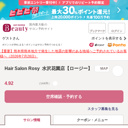
国内最大級の
サロン予約サイト
ブックマーク
ログイン
ゲストさん
ポイントを表示する
ポイントが1%たまる！
ポイントはサロン予約でつかえる！
【重要】熊本県熊本地方で発生した地震の影響のある地域へご予約されているお客
様へ（2026年7月28日）
Hair Salon Rosy 水沢花園店【ロージー】
MAP
4.92
（144件）
空席確認・予約する
スタッフ募集を見る
クーポン・メニュー
サロン情報