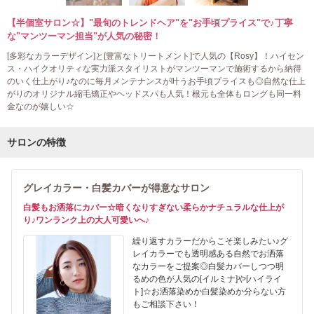
【半個室サロン☆】"最旬のトレンドヘア"を"お手頃プライス"で♪丁寧
な"マンツーマン担当"が人気の秘密！
[多彩なカラーデザイン]と[豊富なトリートメント]で人気の【Rosy】！ハイセン
ス・ハイクオリティな実力派スタイリストがマンツーマンで施術するから納得
のいく仕上がり♪なのに毎月メンテナンスが叶うお手頃プライスも◎自然な仕上
がりのオリジナル縮毛矯正やヘッドスパも人気！根元も全体もロングも同一料
金なのが嬉しい☆
サロンの特徴
グレイカラー・白髪カバーが得意なサロン
白髪もお洒落にカバー☆暗くなりすぎない柔らかナチュラルな仕上が
り♪ワンランク上の大人可愛いへ♪
繰り返すカラーだからこそ楽しみたい♪グ
レイカラーでも透明感ある自然でお洒落
なカラーをご提案◎白髪カバーしつつ明
るめの色が人気の[イルミナ]や[ハイライ
ト]☆お洒落染めか白髪染めか分らない方
もご相談下さい！