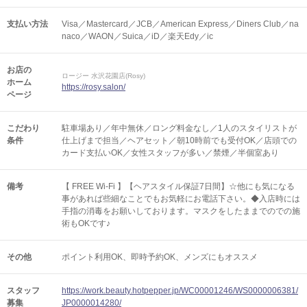
支払い方法
Visa／Mastercard／JCB／American Express／Diners Club／na
naco／WAON／Suica／iD／楽天Edy／ic
お店の
ロージー 水沢花園店(Rosy)
ホーム
https://rosy.salon/
ページ
こだわり
駐車場あり／年中無休／ロング料金なし／1人のスタイリストが
条件
仕上げまで担当／ヘアセット／朝10時前でも受付OK／店頭での
カード支払いOK／女性スタッフが多い／禁煙／半個室あり
備考
【 FREE Wi-Fi 】【ヘアスタイル保証7日間】☆他にも気になる
事があれば些細なことでもお気軽にお電話下さい。◆入店時には
手指の消毒をお願いしております。マスクをしたままでのでの施
術もOKです♪
その他
ポイント利用OK
即時予約OK
メンズにもオススメ
スタッフ
https://work.beauty.hotpepper.jp/WC00001246/WS0000006381/
募集
JP0000014280/