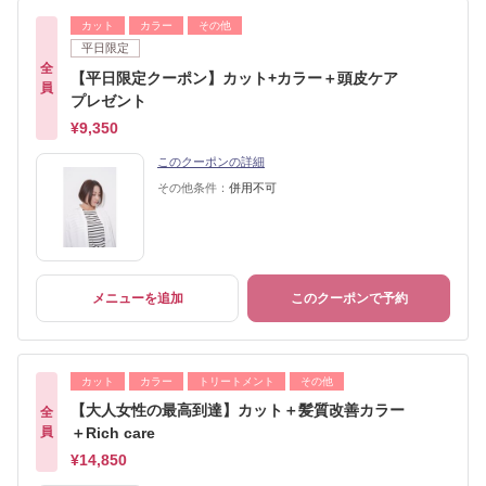
カット
カラー
その他
平日限定
全
【平日限定クーポン】カット+カラー＋頭皮ケア
員
プレゼント
¥9,350
このクーポンの詳細
その他条件：
併用不可
メニューを追加
このクーポンで予約
カット
カラー
トリートメント
その他
【大人女性の最高到達】カット＋髪質改善カラー
全
員
＋Rich care
¥14,850