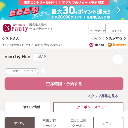
国内最大級の
サロン予約サイト
ブックマーク
ログイン
ゲストさん
ポイントを表示する
ポイントが1%たまる！
ポイントはサロン予約でつかえる！
nico by Hi-s
MAP
スマート支払いOK
空席確認・予約する
スタッフ募集を見る
サロン情報
クーポン・メニュー
初来店時
2回目以降
すべて
メニュー
クーポン
クーポン