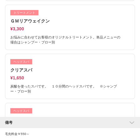
トリートメント
ＧＭリアウェイクン
¥3,300
お悩みに合わせてお客様のオリジナルトリートメント。単品メニューの
場合はシャンプー・ブロー別
ヘッドスパ
クリアスパ
¥1,650
炭酸を使ったスパです。 １０分間のヘッドスパです。 ※シャンプ
ー・ブロー別
ヘッドスパ
デトックススパ
備考
¥2,750
毛先料金￥550～
毛穴の中を綺麗にし、血行をよくするスパです。 20分のヘッドスパで