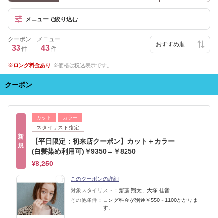
メニューで絞り込む
クーポン
メニュー
33
43
件
件
ロング料金あり
価格は税込表示です。
クーポン
カット
カラー
スタイリスト指定
新
【平日限定：初来店クーポン】カット＋カラー
規
(白髪染め利用可)￥9350→￥8250
¥8,250
このクーポンの詳細
対象スタイリスト：
齋藤 翔太、大塚 佳音
その他条件：
ロング料金が別途￥550～1100かかりま
す。