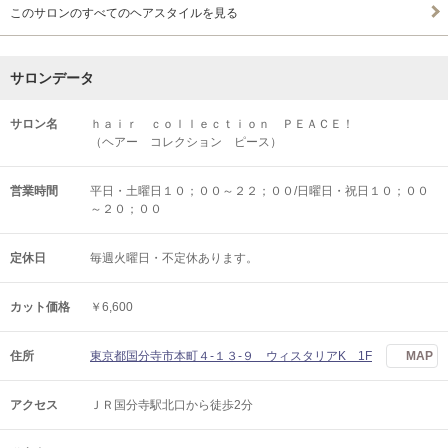
このサロンのすべてのヘアスタイルを見る
サロンデータ
サロン名
ｈａｉｒ ｃｏｌｌｅｃｔｉｏｎ ＰＥＡＣＥ！
（ヘアー コレクション ピース）
営業時間
平日・土曜日１０；００～２２；００/日曜日・祝日１０；００
～２０；００
定休日
毎週火曜日・不定休あります。
カット価格
￥6,600
住所
東京都国分寺市本町４-１３-９ ウィスタリアK 1F
MAP
アクセス
ＪＲ国分寺駅北口から徒歩2分