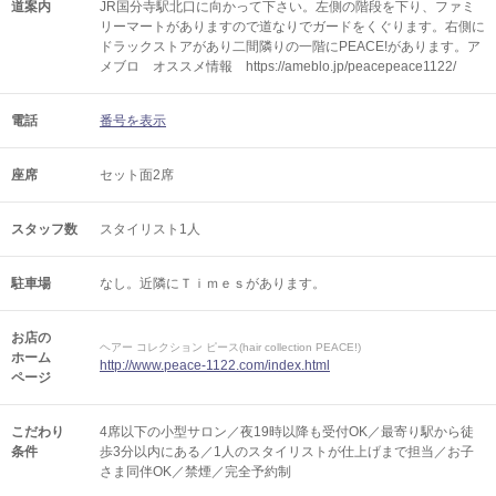
道案内
JR国分寺駅北口に向かって下さい。左側の階段を下り、ファミ
リーマートがありますので道なりでガードをくぐります。右側に
ドラックストアがあり二間隣りの一階にPEACE!があります。ア
メブロ オススメ情報 https://ameblo.jp/peacepeace1122/
電話
番号を表示
座席
セット面2席
スタッフ数
スタイリスト1人
駐車場
なし。近隣にＴｉｍｅｓがあります。
お店の
ヘアー コレクション ピース(hair collection PEACE!)
ホーム
http://www.peace-1122.com/index.html
ページ
こだわり
4席以下の小型サロン／夜19時以降も受付OK／最寄り駅から徒
条件
歩3分以内にある／1人のスタイリストが仕上げまで担当／お子
さま同伴OK／禁煙／完全予約制