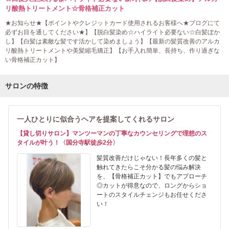
リ酸熱トリートメント☆骨格補正カット
★お知らせ★【ポイントやクレジットカード使用されるお客様へ★ブログにて
必ずお目を通してください★】【脱白髪染め☆ハイライト必要ない☆白髪ぼか
し】【白髪は素敵な髪です活かして染めましょう】【最新の髪質改善のアルカ
リ酸熱トリートメントや美髪縮毛矯正】【お手入れ簡単、長持ち、作り過ぎな
い骨格補正カット】
サロンの特徴
一人ひとりに似合うヘアを提案してくれるサロン
【貸し切りサロン】マンツーマンの丁寧なカウンセリングで理想のス
タイルが叶う！〈国分寺駅徒歩2分〉
髪質改善だけじゃない！長年多くの髪と
触れてきたらこそ分かる髪の悩み解決
を、【骨格補正カット】でもアプローチ
◎カットが得意なので、ロングからショ
ートのスタイルチェンジもお任せくださ
い！