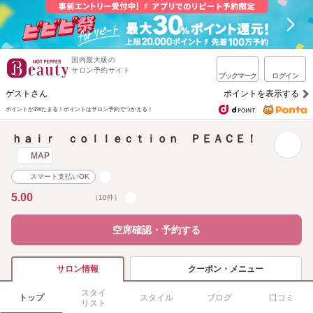
国内最大級の
サロン予約サイト
ブックマーク
ログイン
ゲストさん
ポイントを表示する
ポイントが1%たまる！
ポイントはサロン予約でつかえる！
ｈａｉｒ ｃｏｌｌｅｃｔｉｏｎ ＰＥＡＣＥ！
MAP
スマート支払いOK
5.00
（10件）
空席確認・予約する
クーポン・メニュー
サロン情報
スタイ
トップ
スタイル
ブログ
口コミ
リスト