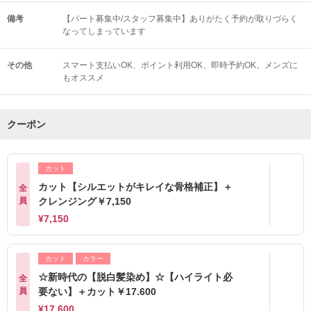
備考
【パート募集中/スタッフ募集中】ありがたく予約が取りづらく
なってしまっています
その他
スマート支払いOK
ポイント利用OK
即時予約OK
メンズに
もオススメ
クーポン
カット
カット【シルエットがキレイな骨格補正】＋
全
員
クレンジング￥7,150
¥7,150
カット
カラー
☆新時代の【脱白髪染め】☆【ハイライト必
全
員
要ない】＋カット￥17.600
¥17,600