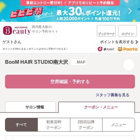
国内最大級の
サロン予約サイト
ブックマーク
ログイン
ゲストさん
ポイントを表示する
ポイントが1%たまる！
ポイントはサロン予約でつかえる！
BooM HAIR STUDIO南大沢
MAP
空席確認・予約する
スタッフ募集を見る
サロン情報
クーポン・メニュー
初来店時
2回目以降
すべて
メニュー
クーポン
クーポン