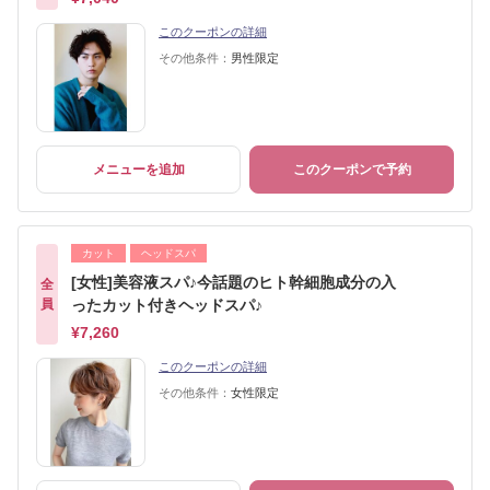
このクーポンの詳細
その他条件：
男性限定
メニューを追加
このクーポンで予約
カット
ヘッドスパ
[女性]美容液スパ♪今話題のヒト幹細胞成分の入
全
員
ったカット付きヘッドスパ♪
¥7,260
このクーポンの詳細
その他条件：
女性限定