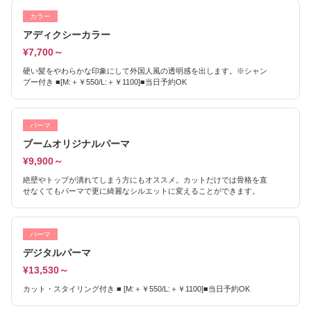
カラー
アディクシーカラー
¥7,700～
硬い髪をやわらかな印象にして外国人風の透明感を出します。※シャン
プー付き ■[M:＋￥550/L:＋￥1100]■当日予約OK
パーマ
ブームオリジナルパーマ
¥9,900～
絶壁やトップが潰れてしまう方にもオススメ。カットだけでは骨格を直
せなくてもパーマで更に綺麗なシルエットに変えることができます。
パーマ
デジタルパーマ
¥13,530～
カット・スタイリング付き ■ [M:＋￥550/L:＋￥1100]■当日予約OK