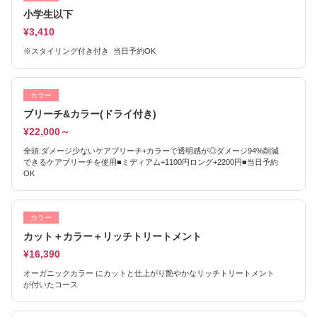
小学生以下
¥3,410
※スタイリング付き付き 当日予約OK
カラー
ブリーチ&カラー(ドライ付き)
¥22,000～
全頭:ダメージ少ないケアブリーチ+カラーで透明感が◎ダメージ94%削減
できるケアブリーチを使用■ミディアム+1100円ロング+2200円■当日予約
OK
カラー
カット＋カラー＋リッチトリートメント
¥16,390
オーガニックカラー にカットと仕上がり艶やかなリッチトリートメント
が付いたコース