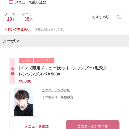
メニューで絞り込む
クーポン
メニュー
18
35
件
件
ロング料金あり
価格は税込表示です。
クーポン
カット
ヘッドスパ
[メンズ限定メニュー]カット+シャンプー+毛穴ク
全
員
レンジングスパ￥5830
¥5,830
このクーポンの詳細
その他条件：
男性限定
メニューを追加
このクーポンで予約