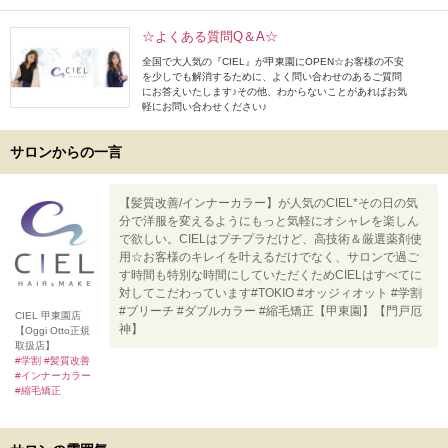
☆よくある質問Q＆A☆
全国で大人気の『CIEL』が甲東園にOPEN☆お客様の不安
を少しでも解消するために、よく問い合わせのあるご質問
にお答えいたします♪その他、わからないことがあればお気
軽にお問い合わせください♪
サロンからの一言
【髪質改善/インナーカラー】が人気のCIEL*その日の気
分で洋服を変えるようにもっと気軽にオシャレを楽しん
で欲しい。CIELはプチプラだけど、高技術＆厳選薬剤使
用☆お客様のキレイを叶えるだけでなく、サロンで過ご
す時間も特別な時間にしていただくためCIELはすべてに
対してこだわっています#TOKIO #オッジィオット #学割
#ブリーチ #ダブルカラー #縮毛矯正【甲東園】【門戸厄
CIEL 甲東園店
神】
【Oggi Otto正規
取扱店】
#学割 #髪質改善
#インナーカラー
#縮毛矯正