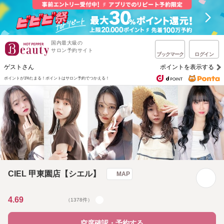
国内最大級の
サロン予約サイト
ブックマーク
ログイン
ゲストさん
ポイントを表示する
ポイントが1%たまる！
ポイントはサロン予約でつかえる！
CIEL 甲東園店【シエル】
MAP
4.69
（1378件）
空席確認・予約する