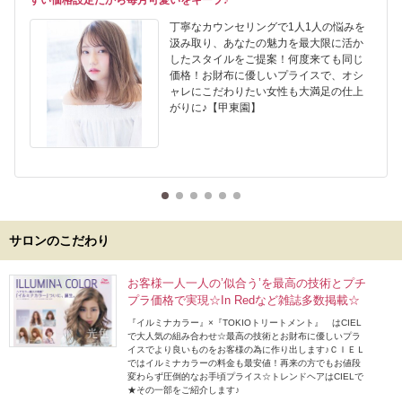
すい価格設定だから毎月可愛いをキープ♪
丁寧なカウンセリングで1人1人の悩みを
汲み取り、あなたの魅力を最大限に活か
したスタイルをご提案！何度来ても同じ
価格！お財布に優しいプライスで、オシ
ャレにこだわりたい女性も大満足の仕上
がりに♪【甲東園】
サロンのこだわり
お客様一人一人の’似合う’を最高の技術とプチ
プラ価格で実現☆In Redなど雑誌多数掲載☆
『イルミナカラー』×『TOKIOトリートメント』 はCIEL
で大人気の組み合わせ☆最高の技術とお財布に優しいプラ
イスでより良いものをお客様の為に作り出します♪ＣＩＥＬ
ではイルミナカラーの料金も最安値！再来の方でもお値段
変わらず圧倒的なお手頃プライス☆トレンドヘアはCIELで
★その一部をご紹介します♪