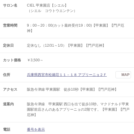
サロン名
CIEL 甲東園店【シエル】
（シエル コウトウエンテン）
営業時間
9：00～20：00(カット最終受付19：00)【甲東園】【門戸厄
神】
定休日
定休なし（12/31～1/3）【甲東園】【門戸厄神】
カット価格
￥3,500～
住所
兵庫県西宮市松籟荘１１－１８ アプリーニョ２Ｆ
MAP
アクセス
阪急今津線 甲東園駅 徒歩10秒【甲東園】【門戸厄神】
道案内
阪急今津線 甲東園駅 西口を出て徒歩10秒。マクドナルド甲東
園駅前店さんのあるアプリーニョの2階です。【甲東園】【門戸
厄神】
電話
番号を表示