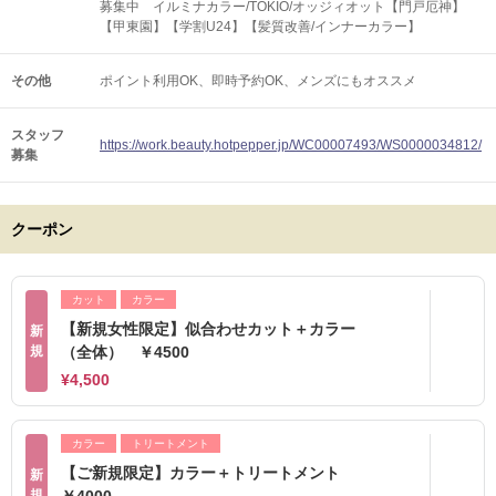
募集中 イルミナカラー/TOKIO/オッジィオット【門戸厄神】
【甲東園】【学割U24】【髪質改善/インナーカラー】
その他
ポイント利用OK
即時予約OK
メンズにもオススメ
スタッフ
https://work.beauty.hotpepper.jp/WC00007493/WS0000034812/
募集
クーポン
カット
カラー
【新規女性限定】似合わせカット＋カラー
新
規
（全体） ￥4500
¥4,500
カラー
トリートメント
【ご新規限定】カラー＋トリートメント
新
規