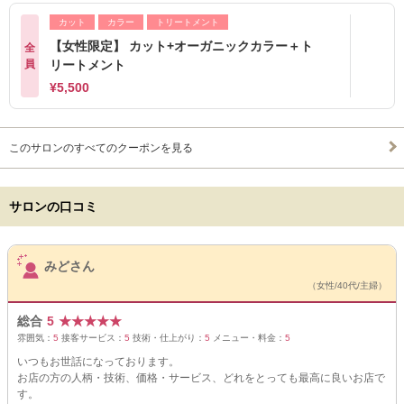
カット
カラー
トリートメント
【女性限定】 カット+オーガニックカラー＋ト
全
員
リートメント
¥5,500
このサロンのすべてのクーポンを見る
サロンの口コミ
サロンPick Up
みどさん
（女性/40代/主婦）
総合
5
★
★
★
★
★
雰囲気：
5
接客サービス：
5
技術・仕上がり：
5
メニュー・料金：
5
いつもお世話になっております。
お店の方の人柄・技術、価格・サービス、どれをとっても最高に良いお店で
す。