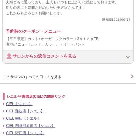
夫婦ともに通っており、主人もいつも仕上がりに感動しております。
周りの方にも是非お勧めしたい美容室さんです！
これからもよろしくお願いします。
[投稿日] 2024/09/14
予約時のクーポン・メニュー
【平日限定】カット+オーガニックカラー＋3ｓｔｅｐTR
[施術メニュー] カット、カラー、トリートメント
サロンからの返信コメントを見る
このサロンのすべての口コミを見る
シエル 甲東園店(CIEL)の関連リンク
CIEL【シエル】
CIEL 難波店【シエル】
CIEL 栄店【シエル】
CIEL 四条河原町店【シエル】
CIEL 野江店【シエル】