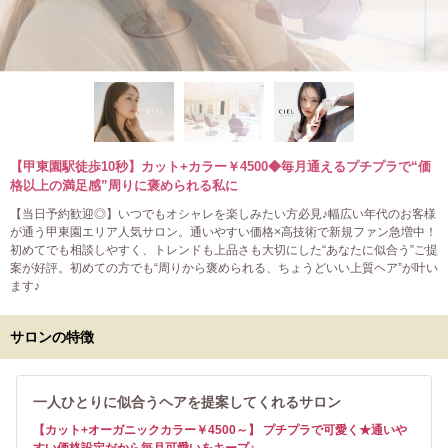
【甲東園駅徒歩10秒】カット+カラー￥4500◆毎月通えるプチプラで“価
格以上の満足感”周りに褒められる私に
【当日予約歓迎◎】いつでもオシャレを楽しみたい方必見♪幅広い年代のお客様
が通う甲東園エリア人気サロン。通いやすい価格×高技術で新規ファン急増中！
初めてでも相談しやすく、トレンドも上品さも大切にした“あなたに似合う”ご提
案が好評。初めての方でも“周りから褒められる、ちょうどいい上質ヘア”が叶い
ます♪
サロンの特徴
一人ひとりに似合うヘアを提案してくれるサロン
【カット+オーガニックカラー￥4500～】 プチプラで可愛く★通いや