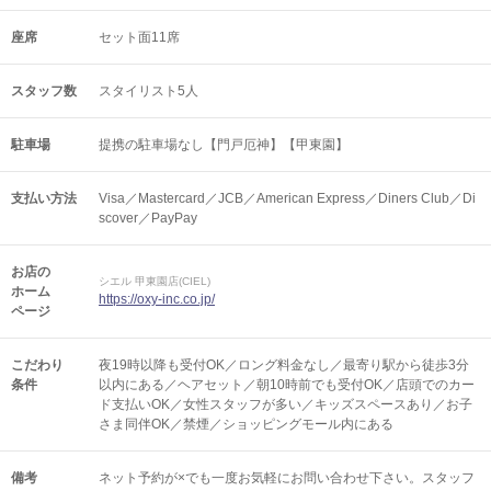
座席
セット面11席
スタッフ数
スタイリスト5人
駐車場
提携の駐車場なし【門戸厄神】【甲東園】
支払い方法
Visa／Mastercard／JCB／American Express／Diners Club／Di
scover／PayPay
お店の
シエル 甲東園店(CIEL)
ホーム
https://oxy-inc.co.jp/
ページ
こだわり
夜19時以降も受付OK／ロング料金なし／最寄り駅から徒歩3分
条件
以内にある／ヘアセット／朝10時前でも受付OK／店頭でのカー
ド支払いOK／女性スタッフが多い／キッズスペースあり／お子
さま同伴OK／禁煙／ショッピングモール内にある
備考
ネット予約が×でも一度お気軽にお問い合わせ下さい。スタッフ