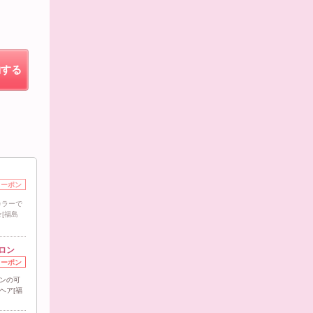
約する
クーポン
カラーで
[福島
ロン
クーポン
ロンの可
ヘア[福