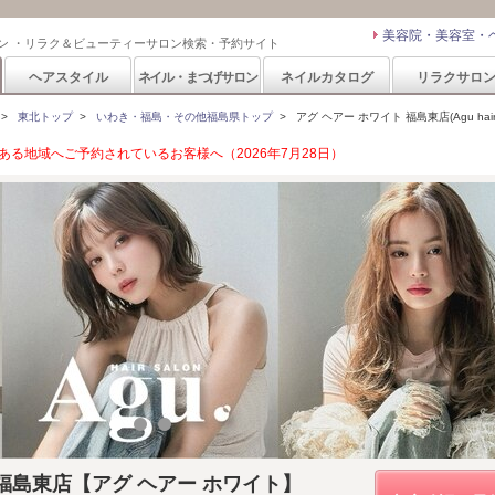
美容院・美容室・
ン ・リラク＆ビューティーサロン検索・予約サイト
ヘアスタイル
ネイル・まつげサロン
ネイルカタログ
リラクサロ
>
東北トップ
>
いわき・福島・その他福島県トップ
>
アグ ヘアー ホワイト 福島東店(Agu hair w
る地域へご予約されているお客様へ（2026年7月28日）
hite 福島東店【アグ ヘアー ホワイト】