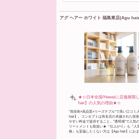
アグ ヘアー ホワイト 福島東店(Agu hair
★☆日本全国/Hawaiiに店舗展開
hair】の人気の理由★☆
"高技術×高品質×リーズナブル"で高い口コミ人
hair】。コンセプトは有名店の卓越された技
やすい料金で提供すること。"透明感"で人気
リートメントも取扱い★『仕上がり』も『人
格』も妥協したくない方は【Agu hair】にお