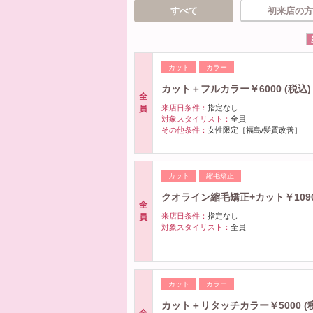
すべて
初来店の方
カット
カラー
カット＋フルカラー￥6000 (税込)
全
来店日条件：
指定なし
員
対象スタイリスト：
全員
その他条件：
女性限定［福島/髪質改善］
カット
縮毛矯正
クオライン縮毛矯正+カット￥10900
全
来店日条件：
指定なし
員
対象スタイリスト：
全員
カット
カラー
カット＋リタッチカラー￥5000 (
全