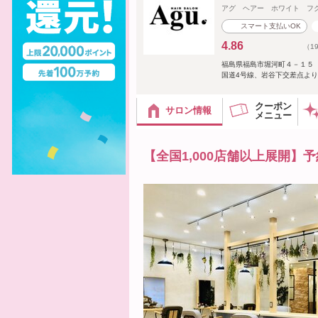
アグ ヘアー ホワイト フ
スマート支払いOK
4.86
（1
福島県福島市堀河町４－１５
国道4号線、岩谷下交差点より
クーポン
サロン情報
メニュー
【全国1,000店舗以上展開】