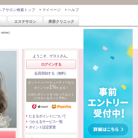
ヘアサロン検索トップ
マイページ
ヘルプ
ン
エステサロン
美容クリニック
hite)
ようこそ、ゲストさん。
ログインする
会員登録する（無料）
ホットペッパービューティーなら
1%
ポイントが
たまる！
ためたポイントをつかっておとく
にサロンをネット予約！
たまるポイントについて
つかえるサービス一覧
ポイント設定変更