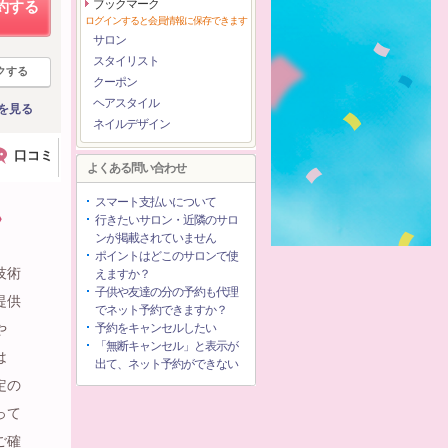
ブックマーク
約する
ログインすると会員情報に保存できます
サロン
スタイリスト
クする
クーポン
ヘアスタイル
を見る
ネイルデザイン
口コミ
よくある問い合わせ
スマート支払いについて
0》
行きたいサロン・近隣のサロ
ンが掲載されていません
ポイントはどこのサロンで使
技術
えますか？
子供や友達の分の予約も代理
提供
でネット予約できますか？
や
予約をキャンセルしたい
「無断キャンセル」と表示が
は
出て、ネット予約ができない
定の
って
ご確