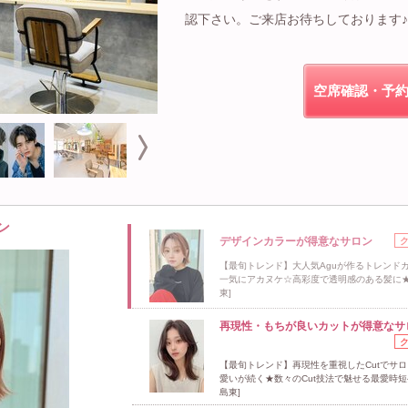
認下さい。ご来店お待ちしております♪
空席確認・予
ン
デザインカラーが得意なサロン
【最旬トレンド】大人気Aguが作るトレンド
一気にアカヌケ☆高彩度で透明感のある髪に★
東]
再現性・もちが良いカットが得意なサ
【最旬トレンド】再現性を重視したCutでサ
愛いが続く★数々のCut技法で魅せる最愛時短
島東]