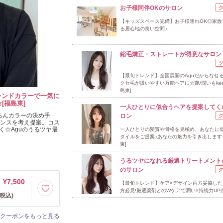
お子様同伴OKのサロン
【キッズスペース完備】お子様連れOK◎家族
る居心地の良い空間♪
縮毛矯正・ストレートが得意なサロン
【最旬トレンド】全国展開のAguだからなせ
クセ毛が扱いやすい万能ヘアに☆艶/潤いもkee
島東]
レンドカラーで一気に
[福島東]
一人ひとりに似合うヘアを提案してく
ろんカラーの決め手
ロン
ランスを考え提案。コス
く☆Aguのうるツヤ最
一人ひとりの髪質や骨格を見極め、あなたに
タイルをご提案♪あなたの魅力を引き出します
東]
うるツヤになれる厳選トリートメント
のサロン
¥7,500
【最旬トレンド】ケア×デザイン両方妥協した
方必見!厳選薬剤とのWケアで潤い×持続力UP[
税込)
クーポンをもっと見る