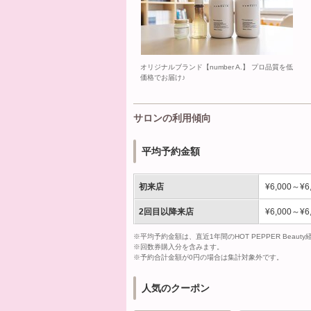
オリジナルブランド【number A.】 プロ品質を低
価格でお届け♪
サロンの利用傾向
平均予約金額
初来店
¥6,000～¥6
2回目以降来店
¥6,000～¥6
※平均予約金額は、直近1年間のHOT PEPPER Bea
※回数券購入分を含みます。
※予約合計金額が0円の場合は集計対象外です。
人気のクーポン