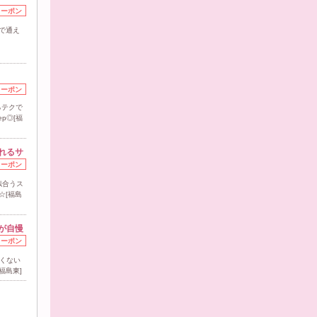
クーポン
で通え
クーポン
るテクで
p◎[福
れるサ
クーポン
似合うス
☆[福島
が自慢
クーポン
くない
福島東]