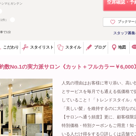
空席確認・予
クシマヒガシテン
91件）
ブックマー
車で1分
スタッフ募集
こだわり
スタイリスト
スタイル
ブログ
地図
予約数No.1の実力派サロン《カット＋フルカラー￥6,00
人気の理由はお客様に寄り添い、高い
とサービスを毎月でも通える低価格で
していること！「トレンドスタイル」
「美しい髪」を維持するのに大切なの
【サロンへ通う頻度】更に、顧客様限
特別価格・特別クーポンもご用意！知
いる人だけ得をする◎詳しくは店舗で