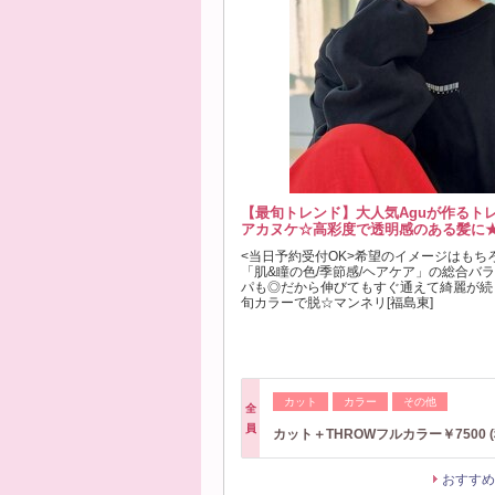
【最旬トレンド】大人気Aguが作るト
アカヌケ☆高彩度で透明感のある髪に★
<当日予約受付OK>希望のイメージはもち
「肌&瞳の色/季節感/ヘアケア」の総合バ
パも◎だから伸びてもすぐ通えて綺麗が続
旬カラーで脱☆マンネリ[福島東]
カット
カラー
その他
全
員
カット＋THROWフルカラー￥7500 (
おすすめ