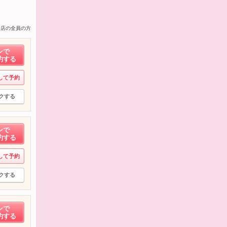
来店の全員の方
ンで
約する
して予約
クする
ンで
約する
して予約
クする
ンで
約する