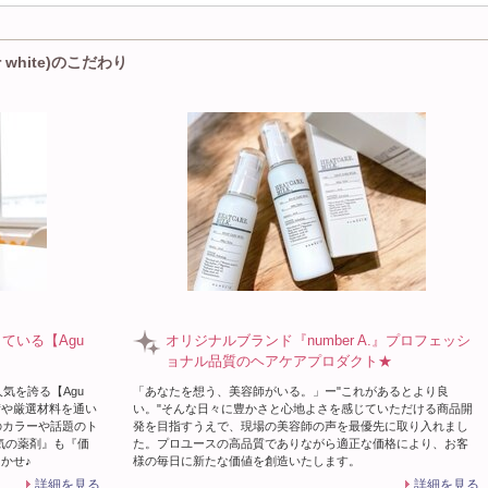
 white)のこだわり
している【Agu
オリジナルブランド『number A.』プロフェッシ
ョナル品質のヘアケアプロダクト★
気を誇る【Agu
「あなたを想う、美容師がいる。」ー"これがあるとより良
術や厳選材料を通い
い。"そんな日々に豊かさと心地よさを感じていただける商品開
のカラーや話題のト
発を目指すうえで、現場の美容師の声を最優先に取り入れまし
気の薬剤』も『価
た。プロユースの高品質でありながら適正な価格により、お客
まかせ♪
様の毎日に新たな価値を創造いたします。
詳細を見る
詳細を見る