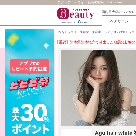
アグ ヘアー ホワイト 福島東店(Agu hair white)
国内最大級のヘアサロ
ヘアサロン
総合トップ
>
美容院・美容室・ヘアサロン検索トップ
【重要】熊本県熊本地方で発生した地震の影響のあ
Agu hair w