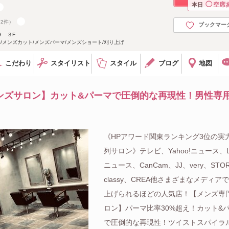
◯
空席
本日
72件）
ブックマー
９ ３F
分/メンズカット/メンズパーマ/メンズショート/刈り上げ
こだわり
スタイリスト
スタイル
ブログ
地図
ンズサロン】カット&パーマで圧倒的な再現性！男性専
《HPアワード関東ランキング3位の実
列サロン》テレビ、Yahoo!ニュース、L
ニュース、CanCam、JJ、very、STO
classy、CREA他さまざまなメディア
上げられるほどの人気店！【メンズ専
ロン】パーマ比率30%超え！カット&
で圧倒的な再現性！ツイストスパイラ