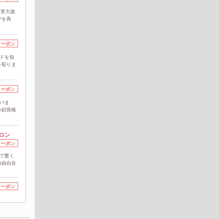
な実力派
マを再
クーポン
ドを知
を彩りま
クーポン
パま
小顔骨格
ロン
クーポン
で驚く
自由自在
クーポン
ルドアメ
ン