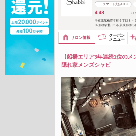
スマート支払いOK
4.48
（1
千葉県船橋市本町６丁目３－
JR船橋駅北口5分/京成船橋8
クーポン
サロン情報
メニュー
【船橋エリア3年連続1位のメ
隠れ家メンズシャビ