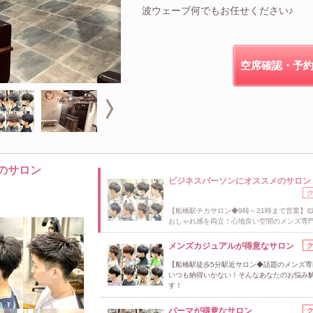
波ウェーブ何でもお任せください♪
空席確認・予
のサロン
ビジネスパーソンにオススメのサロン
【船橋駅チカサロン◆9時～21時まで営業】似
おしゃれ感を両立！心地良い空間のメンズ専
メンズカジュアルが得意なサロン
【船橋駅徒歩5分駅近サロン◆話題のメンズ専
いつも納得いかない！そんなあなたのお悩み
す！
パーマが得意なサロン