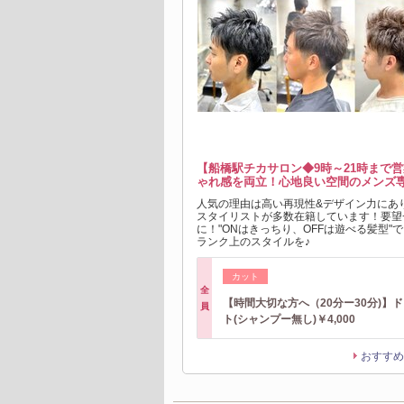
【船橋駅チカサロン◆9時～21時まで
ゃれ感を両立！心地良い空間のメンズ
人気の理由は高い再現性&デザイン力にあ
スタイリストが多数在籍しています！要望
に！"ONはきっちり、OFFは遊べる髪型"
ランク上のスタイルを♪
カット
全
【時間大切な方へ（20分ー30分)】
員
ト(シャンプー無し)￥4,000
おすすめ