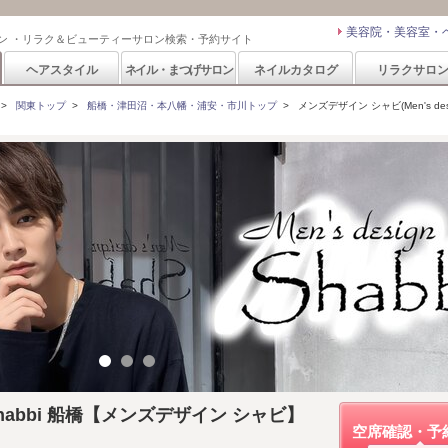
美容院・美容室・
ン ・リラク＆ビューティーサロン検索・予約サイト
ヘアスタイル
ネイル・まつげサロン
ネイルカタログ
リラクサロ
>
関東トップ
>
船橋・津田沼・本八幡・浦安・市川トップ
>
メンズデザイン シャビ(Men's desig
gn Shabbi 船橋【メンズデザイン シャビ】
空席確認・予