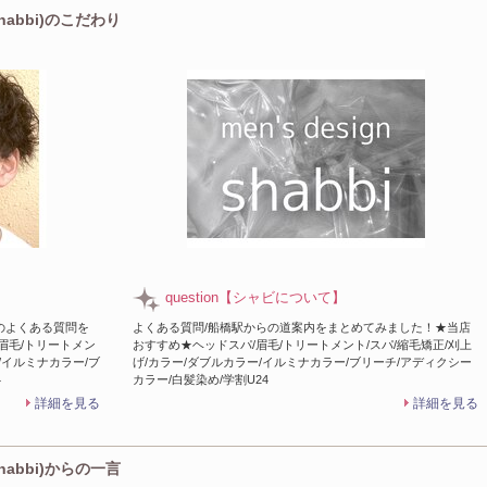
Shabbi)のこだわり
question【シャビについて】
のよくある質問を
よくある質問/船橋駅からの道案内をまとめてみました！★当店
眉毛/トリートメン
おすすめ★ヘッドスパ/眉毛/トリートメント/スパ/縮毛矯正/刈上
/イルミナカラー/ブ
げ/カラー/ダブルカラー/イルミナカラー/ブリーチ/アディクシー
4
カラー/白髪染め/学割U24
詳細を見る
詳細を見る
Shabbi)からの一言