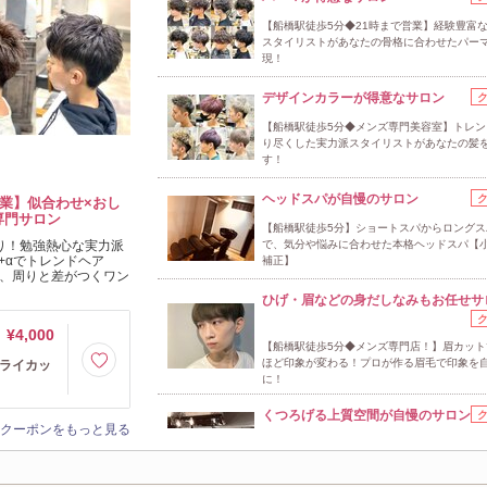
【船橋駅徒歩5分◆21時まで営業】経験豊富
スタイリストがあなたの骨格に合わせたパー
現！
デザインカラーが得意なサロン
【船橋駅徒歩5分◆メンズ専門美容室】トレン
り尽くした実力派スタイリストがあなたの髪
す！
ヘッドスパが自慢のサロン
営業】似合わせ×おし
専門サロン
【船橋駅徒歩5分】ショートスパからロングス
り！勉強熱心な実力派
で、気分や悩みに合わせた本格ヘッドスパ【
+αでトレンドヘア
補正】
で、周りと差がつくワン
ひげ・眉などの身だしなみもお任せサ
¥4,000
【船橋駅徒歩5分◆メンズ専門店！】眉カット
ほど印象が変わる！プロが作る眉毛で印象を
ドライカッ
に！
くつろげる上質空間が自慢のサロン
クーポンをもっと見る
【船橋駅徒歩5分◆9時～21時まで営業】オー
リカン調の店内は選ばれた大人の隠れ家サロ