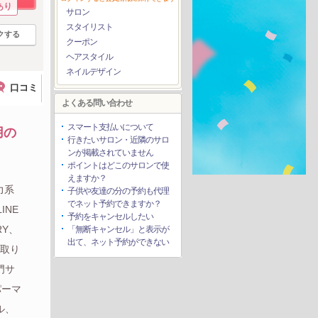
あり
サロン
スタイリスト
クする
クーポン
ヘアスタイル
ネイルデザイン
口コミ
よくある問い合わせ
スマート支払いについて
用の
行きたいサロン・近隣のサロ
ンが掲載されていません
ポイントはどこのサロンで使
えますか？
力系
子供や友達の分の予約も代理
でネット予約できますか？
INE
予約をキャンセルしたい
RY、
「無断キャンセル」と表示が
出て、ネット予約ができない
で取り
門サ
パーマ
ル、