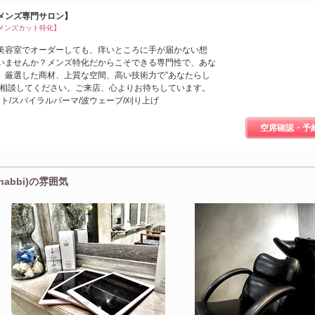
メンズ専門サロン】
メンズカット特化】
美容室でオーダーしても、痒いところに手が届かない想
いませんか？メンズ特化だからこそできる専門性で、あな
。厳選した商材、上質な空間、高い技術力で”あなたらし
ご相談してください。ご来店、心よりお待ちしています。
ット/スパイラルパーマ/波ウェーブ/刈り上げ
空席確認・予
habbi)の雰囲気