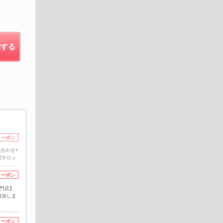
約する
クーポン
合わせ×
門サロン
クーポン
門店】
解決しま
クーポン