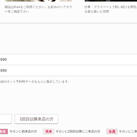
雑誌はiPadをご利用ください。お好みのヘアカラ
仕事・プライベートで戦い続ける男性
ー等ご相談下さい
る落ち着いた空間
,999
,999
uty経由のネット予約時データをもとに集計しています。
2回目以降来店の方
新規
サロンに初来店の方
再来
サロンに2回目以降にご来店の方
全員
サロンにご