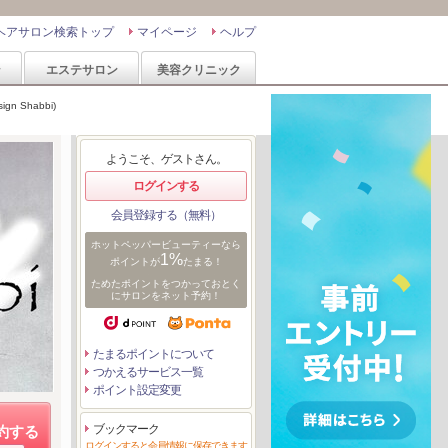
ヘアサロン検索トップ
マイページ
ヘルプ
ン
エステサロン
美容クリニック
n Shabbi)
ようこそ、ゲストさん。
ログインする
会員登録する（無料）
ホットペッパービューティーなら
1%
ポイントが
たまる！
ためたポイントをつかっておとく
にサロンをネット予約！
たまるポイントについて
つかえるサービス一覧
ポイント設定変更
ブックマーク
約する
ログインすると会員情報に保存できます