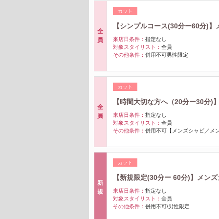
カット
【シンプルコース(30分ー60分)
全
来店日条件：
指定なし
員
対象スタイリスト：
全員
その他条件：
併用不可男性限定
カット
【時間大切な方へ（20分ー30分)】
全
来店日条件：
指定なし
員
対象スタイリスト：
全員
その他条件：
併用不可【メンズシャビ／メ
カット
【新規限定(30分ー 60分)】メン
新
来店日条件：
指定なし
規
対象スタイリスト：
全員
その他条件：
併用不可/男性限定