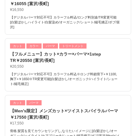
￥16055 [富沢/長町]
¥16,550
【デジタルパーマ対応不可】カラーフル料込/ロング料別途/TR変更可能
[白髪ぼかしハイライト/白髪染め/オーガニック/ショート/縮毛矯正/ボブ/富
沢]
カット
カラー
パーマ
トリートメント
【フルメニュー】カット×カラー×パーマ×1step
TR￥20550 [富沢/長町]
¥20,550
【デジタルパーマ対応不可】カラーフル料込※ロング料鎖骨下+￥1100,
胸下+￥1650※TR変更可能[白髪ぼかし/オーガニック/ハイライト/ショー
ト/縮毛矯正]
カット
パーマ
【Men's限定】メンズカット×ツイストスパイラルパーマ
￥17550 [富沢/長町]
¥17,550
骨格.髪質を見てカウンセリングし,なりたいイメージに[白髪ぼかし/オー
ガニック/ハイライト/ケアブリーチ/ショート/縮毛矯正/ボブ/富沢/Msn's/メ