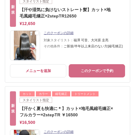
スタイリスト指定
新
【汗や湿気に負けないストレート髪】カット×地
規
毛風縮毛矯正×2stepTR12650
¥12,650
このクーポンの詳細
対象スタイリスト：
福澤 可音、大河原 圭亮
その他条件：
ご新規/半年以上来店のない方[縮毛矯正]
メニューを追加
このクーポンで予約
カット
カラー
縮毛矯正
トリートメント
スタイリスト指定
新
【汗かく夏も快適に＊】カット×地毛風縮毛矯正×
規
フルカラー×2stepTR ￥16500
¥16,500
このクーポンの詳細