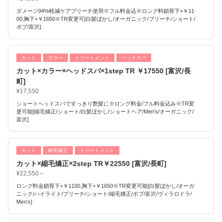
ダメージ94%軽減ケアブリーチ使用※フル料金込※ロング料鎖骨下+￥11
00,胸下+￥1650※TR変更可[白髪ぼかし/オーガニック/ブリーチ/ショート/
ボブ/富沢]
カット
カラー
トリートメント
ヘッドスパ
カット×カラー×ヘッドスパ×1step TR ￥17550 [富沢/長
町]
¥17,550
ショートヘッドスパですっきり艶髪に※ロング料金/フル料金込み※TR変
更可能[縮毛矯正/ショート/白髪ぼかし/ショートヘア/Men's/オーガニック/
富沢]
カット
縮毛矯正
トリートメント
カット×縮毛矯正×2step TR￥22550 [富沢/長町]
¥22,550～
ロング料金鎖骨下+￥1100,胸下+￥1650※TR変更可能[白髪ぼかし/オーガ
ニック/ハイライト/ブリーチ/ショート/縮毛矯正/ボブ/富沢/ヴィラロドラ/
Men's]