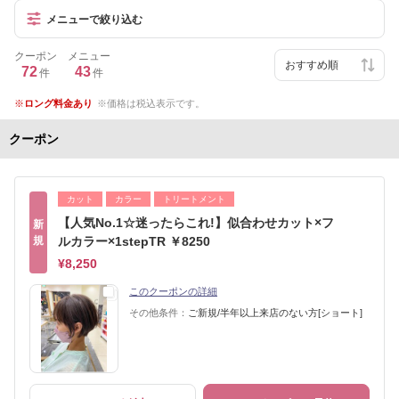
メニューで絞り込む
クーポン
メニュー
72
43
件
件
ロング料金あり
価格は税込表示です。
クーポン
カット
カラー
トリートメント
【人気No.1☆迷ったらこれ!】似合わせカット×フ
新
規
ルカラー×1stepTR ￥8250
¥8,250
このクーポンの詳細
その他条件：
ご新規/半年以上来店のない方[ショート]