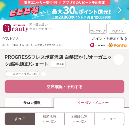
国内最大級の
サロン予約サイト
ブックマーク
ログイン
ゲストさん
ポイントを表示する
ポイントが1%たまる！
ポイントはサロン予約でつかえる！
PROGRESSフレスポ富沢店 白髪ぼかし/オーガニッ
ク/縮毛矯正/ショート
MAP
スマート支払いOK
空席確認・予約する
サロン情報
クーポン・メニュー
初来店時
2回目以降
すべて
メニュー
クーポン
クーポン