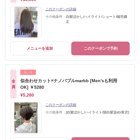
このクーポンの詳細
その他条件：
白髪ぼかし/ハイライト/ショート/縮毛矯
正
メニューを追加
このクーポンで予約
カット
似合わせカット×ナノバブルmarbb [Men'sも利用
全
員
OK] ￥5280
¥5,280
このクーポンの詳細
その他条件：
[白髪ぼかし/ハイライト/脱白髪染め/富沢]