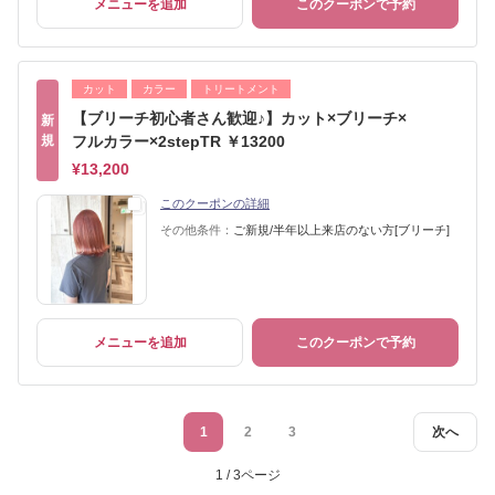
メニューを追加
このクーポンで予約
カット
カラー
トリートメント
【ブリーチ初心者さん歓迎♪】カット×ブリーチ×
新
規
フルカラー×2stepTR ￥13200
¥13,200
このクーポンの詳細
その他条件：
ご新規/半年以上来店のない方[ブリーチ]
メニューを追加
このクーポンで予約
1
2
3
次へ
1 / 3ページ