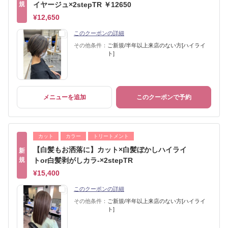
規
イヤージュ×2stepTR ￥12650
¥12,650
このクーポンの詳細
その他条件：
ご新規/半年以上来店のない方[ハイライ
ト]
メニューを追加
このクーポンで予約
カット
カラー
トリートメント
【白髪もお洒落に】カット×白髪ぼかしハイライ
新
規
トor白髪剥がしカラ-×2stepTR
¥15,400
このクーポンの詳細
その他条件：
ご新規/半年以上来店のない方[ハイライ
ト]