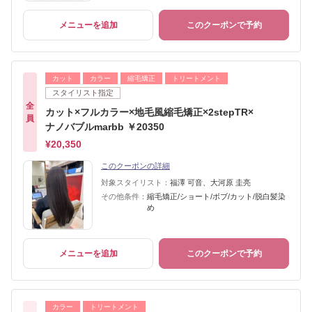
メニューを追加
このクーポンで予約
カット
カラー
縮毛矯正
トリートメント
スタイリスト指定
全
カット×フルカラー×地毛風縮毛矯正×2stepTR×
員
ナノバブルmarbb ￥20350
¥20,350
このクーポンの詳細
対象スタイリスト：
福澤 可音、大河原 圭亮
その他条件：
縮毛矯正/ショート/ボブ/カット/脱白髪染
め
メニューを追加
このクーポンで予約
カラー
トリートメント