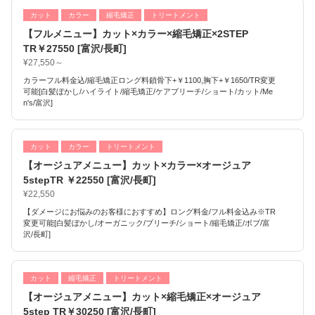
カット
カラー
縮毛矯正
トリートメント
【フルメニュー】カット×カラー×縮毛矯正×2STEP
TR￥27550 [富沢/長町]
¥27,550～
カラーフル料金込/縮毛矯正ロング料鎖骨下+￥1100,胸下+￥1650/TR変更
可能[白髪ぼかし/ハイライト/縮毛矯正/ケアブリーチ/ショート/カット/Me
n's/富沢]
カット
カラー
トリートメント
【オージュアメニュー】カット×カラー×オージュア
5stepTR ￥22550 [富沢/長町]
¥22,550
【ダメージにお悩みのお客様におすすめ】ロング料金/フル料金込み※TR
変更可能[白髪ぼかし/オーガニック/ブリーチ/ショート/縮毛矯正/ボブ/富
沢/長町]
カット
縮毛矯正
トリートメント
【オージュアメニュー】カット×縮毛矯正×オージュア
5step TR￥30250 [富沢/長町]