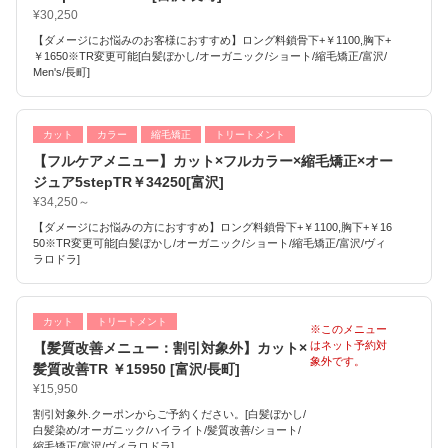
¥30,250
【ダメージにお悩みのお客様におすすめ】ロング料鎖骨下+￥1100,胸下+
￥1650※TR変更可能[白髪ぼかし/オーガニック/ショート/縮毛矯正/富沢/
Men's/長町]
カット
カラー
縮毛矯正
トリートメント
【フルケアメニュー】カット×フルカラー×縮毛矯正×オー
ジュア5stepTR￥34250[富沢]
¥34,250～
【ダメージにお悩みの方におすすめ】ロング料鎖骨下+￥1100,胸下+￥16
50※TR変更可能[白髪ぼかし/オーガニック/ショート/縮毛矯正/富沢/ヴィ
ラロドラ]
カット
トリートメント
※このメニュー
はネット予約対
【髪質改善メニュー：割引対象外】カット×
象外です。
髪質改善TR ￥15950 [富沢/長町]
¥15,950
割引対象外.クーポンからご予約ください。[白髪ぼかし/
白髪染め/オーガニック/ハイライト/髪質改善/ショート/
縮毛矯正/富沢/ヴィラロドラ]