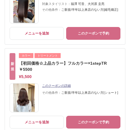
対象スタイリスト：
福澤 可音、大河原 圭亮
その他条件：
ご新規/半年以上来店のない方[縮毛矯正]
メニューを追加
このクーポンで予約
カラー
トリートメント
【初回価格☆上品カラー】フルカラー×1stepTR
新
規
￥5500
¥5,500
このクーポンの詳細
その他条件：
ご新規/半年以上来店のない方[ショート]
メニューを追加
このクーポンで予約