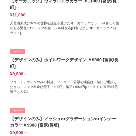
【オーガニック】ヴィラロドラカラー ￥11000 [富沢/長
町]
¥11,000
天然由来成分92％の世界初認証を受けたオーガニックカラー♪やさしく艶
のある髪色に!※ロング料金・フル料金込[白髪ぼかし/オーガニック/ハイ
ライト]
カラー
【デザインのみ】ホイルワークデザイン ￥9900 [富沢/長
町]
¥9,900～
ブリーチデザインのみの料金。フルカラー希望の場合は一緒にご選択く
ださい。ロング料金鎖骨下+1100円、胸下+1650円[ハイライト/富沢/縮毛
矯正も人気]
カラー
【デザインのみ】メッシュorグラデーションorインナー
カラー￥9900 [富沢/長町]
¥9,900～