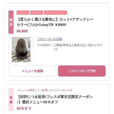
カット
カラー
トリートメント
【柔らかく透ける髪色に】カット×アディクシー
新
規
カラー(フル)×1stepTR ￥8800
¥8,800
このクーポンの詳細
その他条件：
ご新規/半年以上来店のない方[ハイライ
ト]
メニューを追加
このクーポンで予約
メニューを選択してご利用いただくクーポンです
【好評につき延長!フレスポ富沢店限定クーポン
全
♪】選択メニュー30％オフ
員
30％オフ