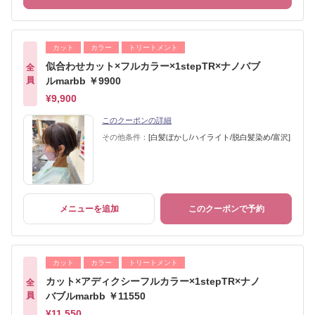
カット
カラー
トリートメント
似合わせカット×フルカラー×1stepTR×ナノバブ
全
員
ルmarbb ￥9900
¥9,900
このクーポンの詳細
その他条件：
[白髪ぼかし/ハイライト/脱白髪染め/富沢]
メニューを追加
このクーポンで予約
カット
カラー
トリートメント
カット×アディクシーフルカラー×1stepTR×ナノ
全
員
バブルmarbb ￥11550
¥11,550