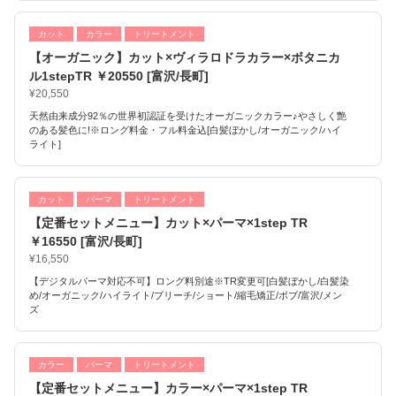
カット
カラー
トリートメント
【オーガニック】カット×ヴィラロドラカラー×ボタニカ
ル1stepTR ￥20550 [富沢/長町]
¥20,550
天然由来成分92％の世界初認証を受けたオーガニックカラー♪やさしく艶
のある髪色に!※ロング料金・フル料金込[白髪ぼかし/オーガニック/ハイ
ライト]
カット
パーマ
トリートメント
【定番セットメニュー】カット×パーマ×1step TR
￥16550 [富沢/長町]
¥16,550
【デジタルパーマ対応不可】ロング料別途※TR変更可[白髪ぼかし/白髪染
め/オーガニック/ハイライト/ブリーチ/ショート/縮毛矯正/ボブ/富沢/メン
ズ
カラー
パーマ
トリートメント
【定番セットメニュー】カラー×パーマ×1step TR