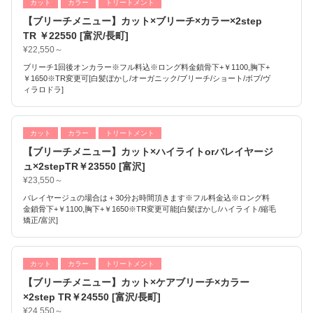
カット
カラー
トリートメント
【ブリーチメニュー】カット×ブリーチ×カラー×2step
TR ￥22550 [富沢/長町]
¥22,550～
ブリーチ1回後オンカラー※フル料込※ロング料金鎖骨下+￥1100,胸下+
￥1650※TR変更可[白髪ぼかし/オーガニック/ブリーチ/ショート/ボブ/ヴ
ィラロドラ]
カット
カラー
トリートメント
【ブリーチメニュー】カット×ハイライトorバレイヤージ
ュ×2stepTR￥23550 [富沢]
¥23,550～
バレイヤージュの場合は＋30分お時間頂きます※フル料金込※ロング料
金鎖骨下+￥1100,胸下+￥1650※TR変更可能[白髪ぼかし/ハイライト/縮毛
矯正/富沢]
カット
カラー
トリートメント
【ブリーチメニュー】カット×ケアブリーチ×カラー
×2step TR￥24550 [富沢/長町]
¥24,550～