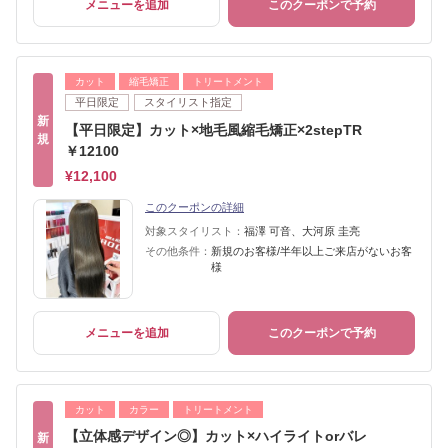
メニューを追加
このクーポンで予約
カット
縮毛矯正
トリートメント
平日限定
スタイリスト指定
新
【平日限定】カット×地毛風縮毛矯正×2stepTR
規
￥12100
¥12,100
このクーポンの詳細
対象スタイリスト：
福澤 可音、大河原 圭亮
その他条件：
新規のお客様/半年以上ご来店がないお客
様
メニューを追加
このクーポンで予約
カット
カラー
トリートメント
【立体感デザイン◎】カット×ハイライトorバレ
新