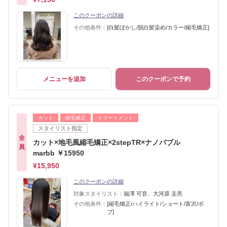
このクーポンの詳細
その他条件：
[白髪ぼかし/脱白髪染め/カラー/縮毛矯正]
メニューを追加
このクーポンで予約
カット
縮毛矯正
トリートメント
スタイリスト指定
全
カット×地毛風縮毛矯正×2stepTR×ナノバブル
員
marbb ￥15950
¥15,950
このクーポンの詳細
対象スタイリスト：
福澤 可音、大河原 圭亮
その他条件：
[縮毛矯正/ハイライト/ショート/富沢/ボ
ブ]