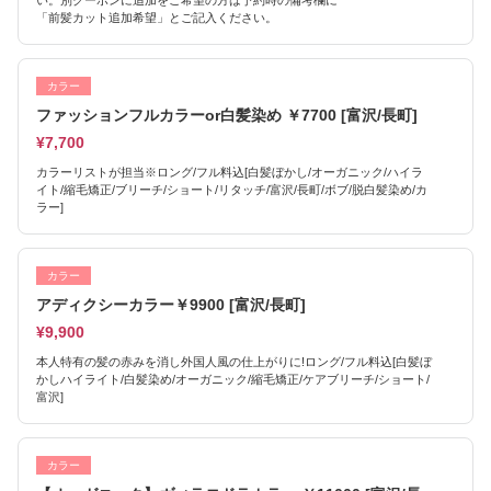
い。別クーポンに追加をご希望の方は予約時の備考欄に
「前髪カット追加希望」とご記入ください。
カラー
ファッションフルカラーor白髪染め ￥7700 [富沢/長町]
¥7,700
カラーリストが担当※ロング/フル料込[白髪ぼかし/オーガニック/ハイラ
イト/縮毛矯正/ブリーチ/ショート/リタッチ/富沢/長町/ボブ/脱白髪染め/カ
ラー]
カラー
アディクシーカラー￥9900 [富沢/長町]
¥9,900
本人特有の髪の赤みを消し外国人風の仕上がりに!ロング/フル料込[白髪ぼ
かしハイライト/白髪染め/オーガニック/縮毛矯正/ケアブリーチ/ショート/
富沢]
カラー