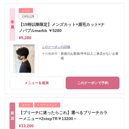
カット
15時以降
全
【15時以降限定】メンズカット×眉毛カット×ナ
員
ノバブルmarbb ￥5280
¥5,280
このクーポンの詳細
その他条件：
新規のお客様/半年以上ご来店がないお客
様
メニューを追加
このクーポンで予約
カラー
トリートメント
【ブリーチに迷ったらこれ】選べるブリーチカラ
新
規
ーメニュー×2stepTR￥13200～
¥13,200