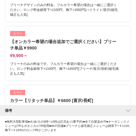
ブリーチデザインのみの料金。フルカラー希望の場合は一緒にご選択く
ださい。ロング料金鎖骨下+1100円、胸下+1650円[ハイライト/富沢/縮毛
矯正も人気]
カラー
【オンカラー希望の場合追加でご選択ください】ブリー
チ単品￥9900
¥9,900～
ブリーチのみの料金です。フルカラー希望の場合は一緒にご選択くださ
い。ロング料金鎖骨下+1100円、胸下+1650円[ブリーチ/富沢/長町/縮毛矯
正も人気]
カラー
カラー【リタッチ単品】￥6600 [富沢/長町]
¥6,600
備考
当社規定をクリアしたカラーリストが担当します♪※シャンプー料込/白髪
染め可[白髪ぼかし/ハイライト/縮毛矯正/ブリーチ/ショート/メンズ/富沢/
■無料大型駐車場■火/金/土の9時~14時は託児あり(要予約)■全て白髪染め可■オーガニックメ
ニューはTRもボタニカルTR使用■Wi-Fi完備■ブリーチと縮毛矯正メニューは鎖骨下+￥1100,
白髪]
胸下+￥1650のロング料がございます