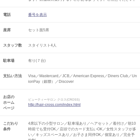
電話
番号を表示
座席
セット面5席
スタッフ数
スタイリスト4人
駐車場
有り(７台)
支払い方法
Visa／Mastercard／JCB／American Express／Diners Club／Un
ionPay（銀聯）／Discover
お店の
ビューティーサロン クロス(CROSS)
ホーム
http://hair-cross.com/index.html
ページ
こだわり
4席以下の小型サロン／駐車場あり／ヘアセット／着付け／朝10
条件
時前でも受付OK／店頭でのカード支払いOK／女性スタッフが多
い／キッズスペースあり／お子さま同伴OK／個室あり／完全予