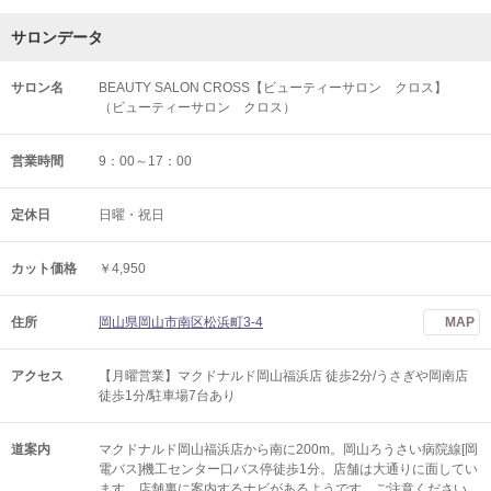
サロンデータ
サロン名
BEAUTY SALON CROSS【ビューティーサロン クロス】
（ビューティーサロン クロス）
営業時間
9：00～17：00
定休日
日曜・祝日
カット価格
￥4,950
住所
岡山県岡山市南区松浜町3-4
MAP
アクセス
【月曜営業】マクドナルド岡山福浜店 徒歩2分/うさぎや岡南店
徒歩1分/駐車場7台あり
道案内
マクドナルド岡山福浜店から南に200m。岡山ろうさい病院線[岡
電バス]機工センター口バス停徒歩1分。店舗は大通りに面してい
ます。店舗裏に案内するナビがあるようです。ご注意ください。