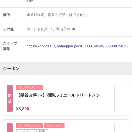
約制
備考
非通知設定、営業の電話にはでません。
その他
ポイント利用OK
即時予約OK
スタッフ
https://work.beauty.hotpepper.jp/WC00031403/WS0000075825/
募集
クーポン
トリートメント
【髪質改善TR】潤艶ルミエールトリートメン
新
規
ト
¥8,800
トリートメント
ヘッドスパ
スタイリスト指定