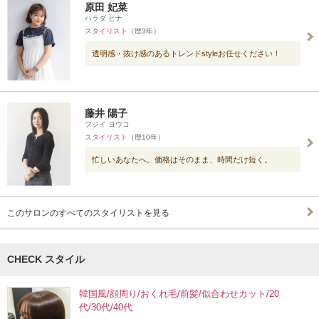
原田 妃菜
ハラダ ヒナ
スタイリスト
（歴3年）
透明感・抜け感のあるトレンドstyleお任せください！
藤井 陽子
フジイ ヨウコ
スタイリスト
（歴10年）
忙しいあなたへ。価格はそのまま、時間だけ短く。
このサロンのすべてのスタイリストを見る
CHECK スタイル
韓国風/顔周り/おくれ毛/前髪/似合わせカット/20
代/30代/40代