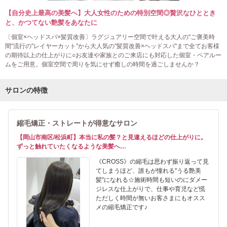
【自分史上最高の美髪へ】大人女性のための特別空間◎贅沢なひととき
と、かつてない艶髪をあなたに
〔個室×ヘッドスパ×髪質改善〕ラグジュアリー空間で叶える大人の"ご褒美時
間"流行の"レイヤーカット"から大人気の"髪質改善×ヘッドスパ"まで全てお客様
の期待以上の仕上がりに○お友達や家族とのご来店にも対応した個室・ペアルー
ムをご用意。個室空間で周りを気にせず癒しの時間を過ごしませんか？
サロンの特徴
縮毛矯正・ストレートが得意なサロン
【岡山市南区/松浜町】本当に私の髪？と見違えるほどの仕上がりに。
ずっと触れていたくなるような美髪へ…
《CROSS》の縮毛は思わず振り返って見
てしまうほど、誰もが憧れる"うる艶美
髪"になれる☆施術時間も短いのにダメー
ジレスな仕上がりで、仕事や育児など慌
ただしく時間が無いお客さまにもオスス
メの縮毛矯正です♪