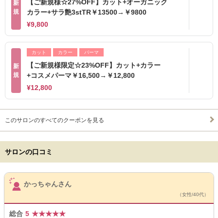
【ご新規様☆27%OFF】カット+オーガニック
新
規
カラー+サラ艶3stTR￥13500→￥9800
¥9,800
カット
カラー
パーマ
【ご新規様限定☆23%OFF】カット+カラー
新
規
+コスメパーマ￥16,500→￥12,800
¥12,800
このサロンのすべてのクーポンを見る
サロンの口コミ
サロンPick Up
かっちゃんさん
（女性/40代）
総合
5
★
★
★
★
★