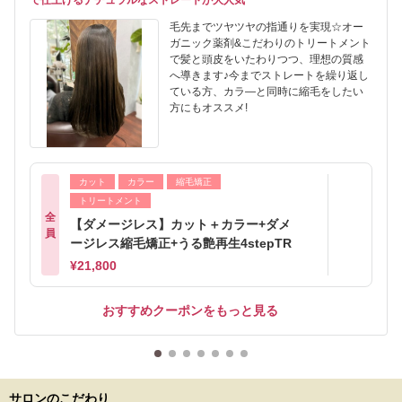
で仕上げるナチュラルなストレートが大人気
毛先までツヤツヤの指通りを実現☆オー
ガニック薬剤&こだわりのトリートメント
で髪と頭皮をいたわりつつ、理想の質感
へ導きます♪今までストレートを繰り返し
ている方、カラ―と同時に縮毛をしたい
方にもオススメ!
カット
カラー
縮毛矯正
トリートメント
全
【ダメージレス】カット＋カラー+ダメ
員
ージレス縮毛矯正+うる艶再生4stepTR
¥21,800
おすすめクーポンをもっと見る
サロンのこだわり