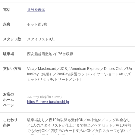
電話
番号を表示
座席
セット面8席
スタッフ数
スタイリスト9人
駐車場
西友船越店敷地内176台収容
支払い方法
Visa／Mastercard／JCB／American Express／Diners Club／Un
ionPay（銀聯）／PayPay[前髪カット/レイヤー/ショート/キッズ
カット/リタッチ/トリートメント]
お店の
ルレーヴ 船越店(Le reve)
ホーム
https://lereve-funakoshi.jp
ページ
こだわり
駐車場あり／夜19時以降も受付OK／年中無休／ロング料金なし
条件
／1人のスタイリストが仕上げまで担当／ヘアセット／朝10時前
でも受付OK／店頭でのカード支払いOK／女性スタッフが多い／