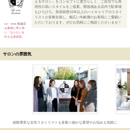
えるサロン」をコンセプトに貴方らしく、ご自宅でも再
現性の高いスタイルをご提案。開放感ある店内で駐車場
もひろびろ。美容師歴10年以上のハイキャリアのスタイ
リストが多数在籍し、幅広い年齢層のお客様にご愛顧い
ただいております。ぜひお気軽にご相談くださいませ！
Le・reve 船越店
お客様に寄り添
い「なりたいを
叶える美容室」
サロンの雰囲気
経験豊富な女性スタイリストも多数☆細かな要望やお悩みも気軽に