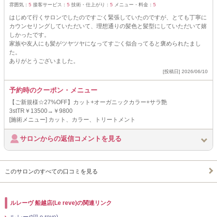
雰囲気：
5
接客サービス：
5
技術・仕上がり：
5
メニュー・料金：
5
はじめて行くサロンでしたのですごく緊張していたのですが、とても丁寧に
カウンセリングしていただいて、理想通りの髪色と髪型にしていただいて嬉
しかったです。
家族や友人にも髪がツヤツヤになってすごく似合ってると褒められたまし
た。
ありがとうございました。
[投稿日] 2026/06/10
予約時のクーポン・メニュー
【ご新規様☆27%OFF】カット+オーガニックカラー+サラ艶
3stTR￥13500→￥9800
[施術メニュー] カット、カラー、トリートメント
サロンからの返信コメントを見る
このサロンのすべての口コミを見る
ルレーヴ 船越店(Le reve)の関連リンク