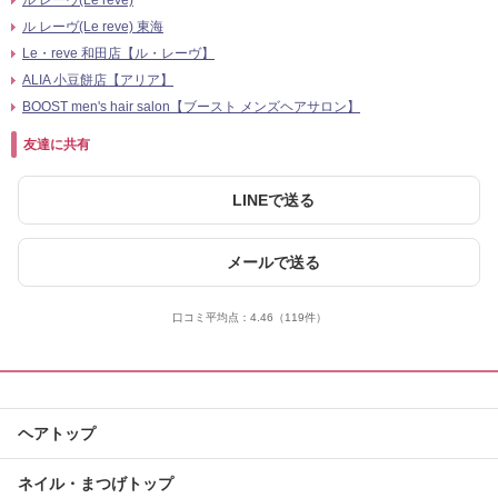
ル レーヴ(Le reve)
ル レーヴ(Le reve) 東海
Le・reve 和田店【ル・レーヴ】
ALIA 小豆餅店【アリア】
BOOST men's hair salon【ブースト メンズヘアサロン】
友達に共有
LINEで送る
メールで送る
口コミ平均点：
4.46
（119件）
ヘアトップ
ネイル・まつげトップ