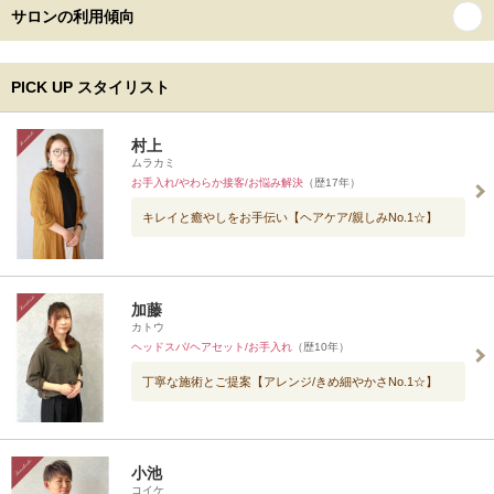
サロンの利用傾向
PICK UP スタイリスト
村上
ムラカミ
お手入れ/やわらか接客/お悩み解決
（歴17年）
キレイと癒やしをお手伝い【ヘアケア/親しみNo.1☆】
加藤
カトウ
ヘッドスパ/ヘアセット/お手入れ
（歴10年）
丁寧な施術とご提案【アレンジ/きめ細やかさNo.1☆】
小池
コイケ