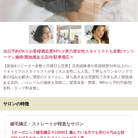
当日予約OK☆お客様満足度94%☆実力派女性スタイリストも多数/マンツ
ーマン施術/開放感ある店内/駐車場広々
【新規&リピーター多数☆月曜日も営業】店長経験者や美容師歴10年以上のハ
イキャリアのスタイリストが多く大人女性にも人気。丁寧なカウンセリングで
髪の悩みを解決し理想のスタイルに。落ち着きある雰囲気で天井も高く開放感
ある店内。ハイレベルの施術を気軽に。髪質改善・艶髪。9時から予約可能/指
名料・ロング料金無し
サロンの特徴
縮毛矯正・ストレートが得意なサロン
【オーガニック縮毛矯正￥10800】傷んでいる方でも安心☆巧みな技