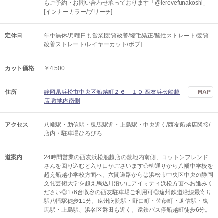
もご予約・お問い合わせ承っております「@lerevefunakoshi」
[インナーカラー/ブリーチ]
定休日
年中無休/月曜日も営業[髪質改善/縮毛矯正/酸性ストレート/髪質
改善ストレート/レイヤーカット/ボブ]
カット価格
￥4,500
住所
静岡県浜松市中央区船越町２６－１０ 西友浜松船越
MAP
店 敷地内南側
アクセス
八幡駅・助信駅・曳馬駅近・上島駅・中央近く/西友船越店隣接/
店内・駐車場ひろびろ
道案内
24時間営業の西友浜松船越店の敷地内南側、コットンフレンド
さんを回り込むと入り口がございます◎柳通りから八幡中学校を
超え船越小学校方面へ。六間道路からは浜松市中央区中央の静岡
文化芸術大学を超え馬込川沿いにアイミティ浜松方面へお進みく
ださい◎176台収容の西友駐車場ご利用可◎遠州鉄道沿線最寄り
駅八幡駅徒歩11分。遠州病院駅・野口町・佐藤町・助信駅・曳
馬駅・上島駅、浜名区磐田も近く。遠鉄バス停船越町徒歩6分。