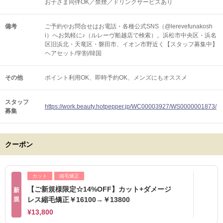
お子さま同伴OK／禁煙／ドリンクサービスあり
備考
ご予約やお問合せはお電話・各種公式SNS（@lerevefunakosh
i）へお気軽に♪（ルレーヴ船越店で検索）。浜松市中央区・浜名
区旧浜北・天竜区・磐田市、イオン市野近く【スタッフ募集中】
ヘアセット/学割/韓国
その他
ポイント利用OK
即時予約OK
メンズにもオススメ
スタッフ
https://work.beauty.hotpepper.jp/WC00003927/WS0000001873/
募集
クーポン
カット
縮毛矯正
【ご新規様限定☆14%OFF】カット+ダメージ
新
規
レス縮毛矯正￥16100→￥13800
¥13,800