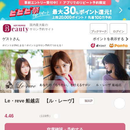
国内最大級の
サロン予約サイト
ブックマーク
ログイン
ゲストさん
ポイントを表示する
ポイントが1%たまる！
ポイントはサロン予約でつかえる！
Le・reve 船越店 【ル・レーヴ】
MAP
4.46
（119件）
空席確認・予約する