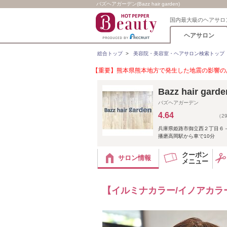
バズヘアガーデン(Bazz hair garden)
国内最大級のヘアサロ
ヘアサロン
総合トップ
>
美容院・美容室・ヘアサロン検索トップ
【重要】熊本県熊本地方で発生した地震の影響のあ
Bazz hair 
バズヘアガーデン
4.64
（2
兵庫県姫路市御立西２丁目６
播磨高岡駅から車で10分
クーポン
サロン情報
メニュー
【イルミナカラー/イノアカラ