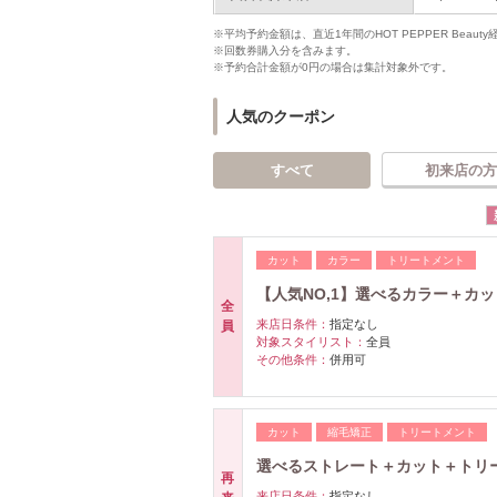
※平均予約金額は、直近1年間のHOT PEPPER Bea
※回数券購入分を含みます。
※予約合計金額が0円の場合は集計対象外です。
人気のクーポン
すべて
初来店の方
カット
カラー
トリートメント
【人気NO,1】選べるカラー＋カッ
全
来店日条件：
指定なし
員
対象スタイリスト：
全員
その他条件：
併用可
カット
縮毛矯正
トリートメント
選べるストレート＋カット＋トリー
再
来店日条件：
指定なし