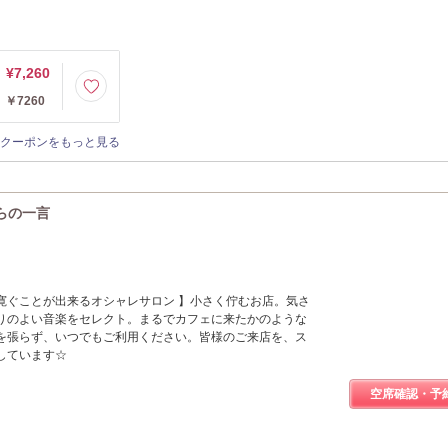
¥7,260
￥7260
クーポンをもっと見る
)からの一言
寛ぐことが出来るオシャレサロン 】小さく佇むお店。気さ
りのよい音楽をセレクト。まるでカフェに来たかのような
を張らず、いつでもご利用ください。皆様のご来店を、ス
しています☆
空席確認・予