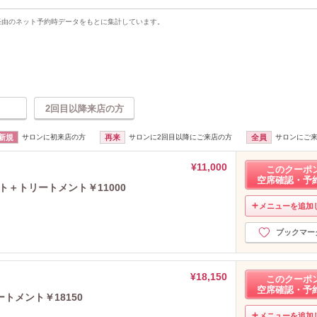
uty経由のネット予約時データをもとに集計しています。
2回目以降来店の方
新規
サロンに初来店の方
再来
サロンに2回目以降にご来店の方
全員
サロンにご
¥11,000
このクーポ
空席確認・予
ト＋トリートメント￥11000
メニューを追加
ブックマー
¥18,150
このクーポ
空席確認・予
トメント￥18150
メニューを追加