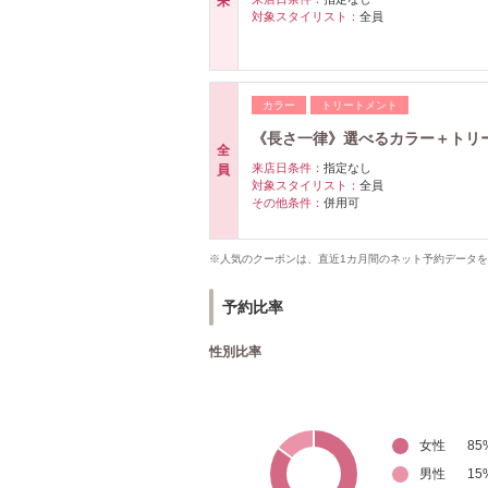
来
対象スタイリスト：
全員
カラー
トリートメント
《長さ一律》選べるカラー＋トリー
全
来店日条件：
指定なし
員
対象スタイリスト：
全員
その他条件：
併用可
※人気のクーポンは、直近1カ月間のネット予約データ
予約比率
性別比率
女性
85
男性
15