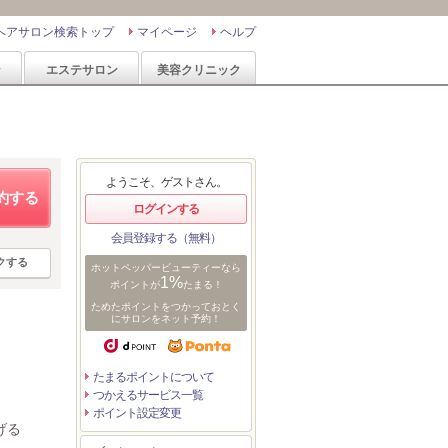
ヘアサロン検索トップ
マイページ
ヘルプ
ン
エステサロン
美容クリニック
ようこそ、ゲストさん。
約する
ログインする
会員登録する（無料）
クする
ホットペッパービューティーなら
1%
ポイントが
たまる！
ためたポイントをつかっておとく
にサロンをネット予約！
たまるポイントについて
つかえるサービス一覧
ポイント設定変更
げる