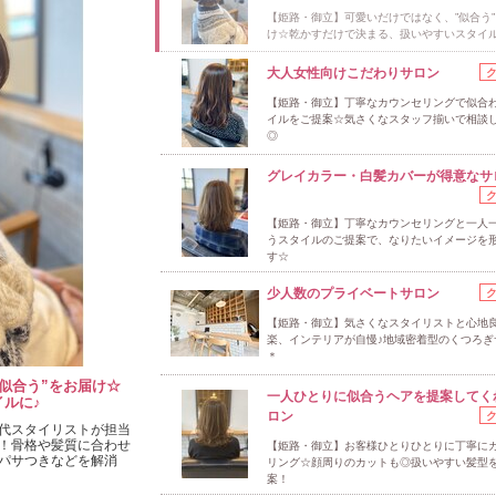
【姫路・御立】可愛いだけではなく、”似合う
け☆乾かすだけで決まる、扱いやすいスタイル
大人女性向けこだわりサロン
【姫路・御立】丁寧なカウンセリングで似合
イルをご提案☆気さくなスタッフ揃いで相談
◎
グレイカラー・白髪カバーが得意なサ
【姫路・御立】丁寧なカウンセリングと一人
うスタイルのご提案で、なりたいイメージを
す☆
少人数のプライベートサロン
【姫路・御立】気さくなスタイリストと心地
楽、インテリアが自慢♪地域密着型のくつろぎ
＊
似合う”をお届け☆
一人ひとりに似合うヘアを提案してく
ルに♪
ロン
代スタイリストが担当
！骨格や髪質に合わせ
【姫路・御立】お客様ひとりひとりに丁寧に
パサつきなどを解消
リング☆顔周りのカットも◎扱いやすい髪型
案！