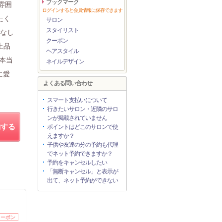
ブックマーク
雰囲
ログインすると会員情報に保存できます
たく
サロン
スタイリスト
てなし
クーポン
上品
ヘアスタイル
本当
ネイルデザイン
に愛
よくある問い合わせ
スマート支払いについて
行きたいサロン・近隣のサロ
ンが掲載されていません
約する
ポイントはどこのサロンで使
えますか？
子供や友達の分の予約も代理
でネット予約できますか？
予約をキャンセルしたい
「無断キャンセル」と表示が
出て、ネット予約ができない
クーポン