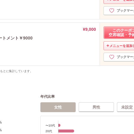
ブックマー
¥9,000
このクーポ
空席確認・予
トメント￥9000
メニューを追加
ブックマー
をもとに集計しています。
年代比率
女性
男性
未設定
%
〜10代
%
20代