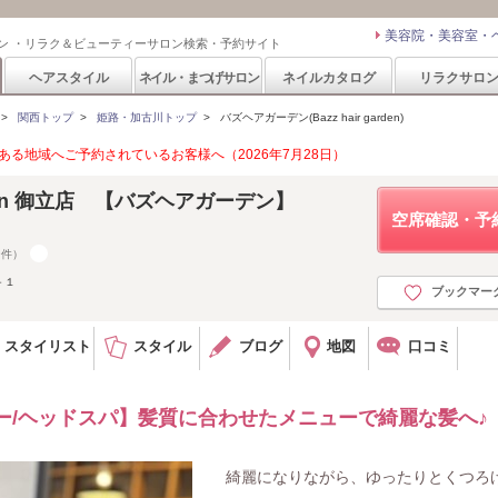
美容院・美容室・
ン ・リラク＆ビューティーサロン検索・予約サイト
ヘアスタイル
ネイル・まつげサロン
ネイルカタログ
リラクサロ
>
関西トップ
>
姫路・加古川トップ
>
バズヘアガーデン(Bazz hair garden)
る地域へご予約されているお客様へ（2026年7月28日）
garden 御立店 【バズヘアガーデン】
空席確認・予
9件）
－１
ブックマー
スタイリスト
スタイル
ブログ
地図
口コミ
ー/ヘッドスパ】髪質に合わせたメニューで綺麗な髪へ♪
綺麗になりながら、ゆったりとくつろ