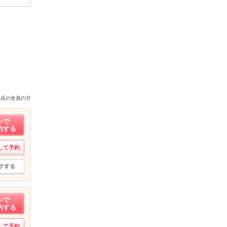
来店の全員の方
ンで
約する
して予約
クする
ンで
約する
して予約