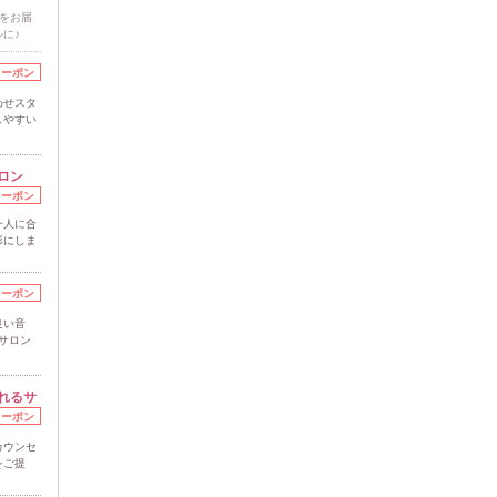
”をお届
に♪
クーポン
わせスタ
しやすい
ロン
クーポン
一人に合
形にしま
クーポン
良い音
サロン
れるサ
クーポン
カウンセ
をご提