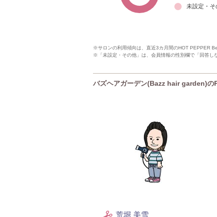
未設定・そ
※サロンの利用傾向は、直近3カ月間のHOT PEPPER 
※「未設定・その他」は、会員情報の性別欄で「回答し
バズヘアガーデン(Bazz hair garden)
荒堀 美雪