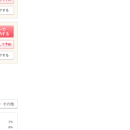
クする
ンで
約する
して予約
クする
・その他
1%
8%