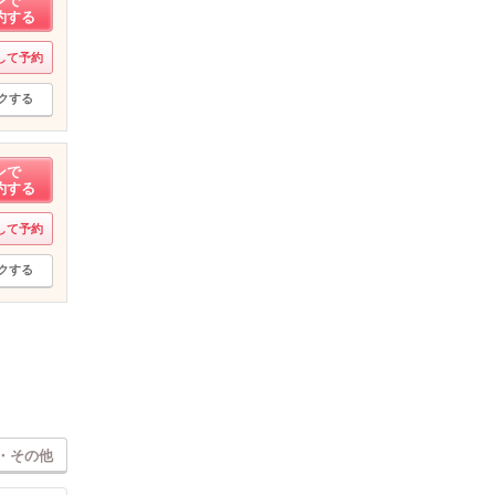
ンで
約する
して予約
クする
ンで
約する
して予約
クする
・その他