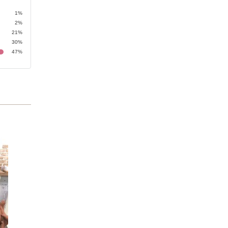
1%
2%
21%
30%
47%