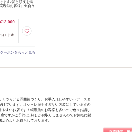
けます♪髪と頭皮を健
実現◎お客様に似合う
¥12,000
ル)＋トキ
クーポンをもっと見る
りくつろげる雰囲気づくり、お手入れしやすいヘアースタ
がけています。オシャレ派手すぎない内装にしていますの
来やすいお店です！転勤族のお客様も多いので色々お話し
2席ですがご予約は1枠しかお取りしませんのでお気軽に髪
来店心よりお待ちしております。