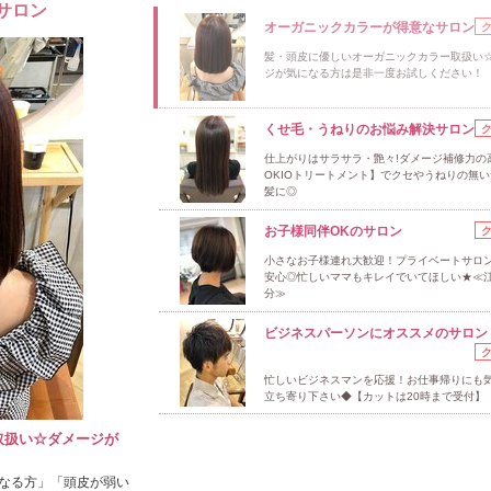
サロン
オーガニックカラーが得意なサロン
髪・頭皮に優しいオーガニックカラー取扱い
ジが気になる方は是非一度お試しください！
くせ毛・うねりのお悩み解決サロン
仕上がりはサラサラ・艶々!ダメージ補修力の
OKIOトリートメント】でクセやうねりの無
髪に◎
お子様同伴OKのサロン
小さなお子様連れ大歓迎！プライベートサロ
安心◎忙しいママもキレイでいてほしい★≪江
分≫
ビジネスパーソンにオススメのサロン
忙しいビジネスマンを応援！お仕事帰りにも
立ち寄り下さい◆【カットは20時まで受付】
取扱い☆ダメージが
！
なる方」「頭皮が弱い