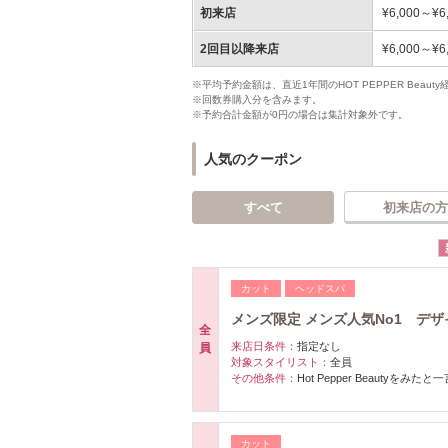
初来店
¥6,000～¥6
2回目以降来店
¥6,000～¥6
※平均予約金額は、直近1年間のHOT PEPPER Bea
※回数券購入分を含みます。
※予約合計金額が0円の場合は集計対象外です。
人気のクーポン
すべて
初来店の方
カット
ヘッドスパ
メンズ限定 メンズ人気No1 デ
全
来店日条件：
指定なし
員
対象スタイリスト：
全員
その他条件：
Hot Pepper Beautyをみ
カット