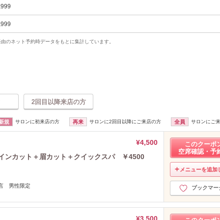
,999
,999
uty経由のネット予約時データをもとに集計しています。
2回目以降来店の方
新規
サロンに初来店の方
再来
サロンに2回目以降にご来店の方
全員
サロンにご
¥4,500
このクーポ
空席確認・予
ザインカット＋眉カット＋クイックスパ ￥4500
メニューを追加
たと一言 男性限定
ブックマー
¥3,500