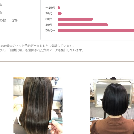
%
〜10代
%
20代
30代
の他
2
%
40代
50代〜
Beauty経由のネット予約データをもとに集計しています。
ない」「自由記載」を選択された方のデータを集計しています。