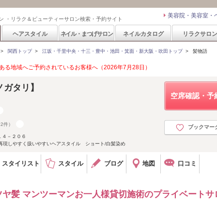
美容院・美容室・
ン ・リラク＆ビューティーサロン検索・予約サイト
ヘアスタイル
ネイル・まつげサロン
ネイルカタログ
リラクサロ
>
関西トップ
>
江坂・千里中央・十三・豊中・池田・箕面・新大阪・吹田トップ
>
髪物語
る地域へご予約されているお客様へ（2026年7月28日）
ノガタリ】
空席確認・予
52件）
ブックマー
１４－２０６
再現しやすく扱いやすいヘアスタイル ショート/白髪染め
スタイリスト
スタイル
ブログ
地図
口コミ
のツヤ髪 マンツーマンお一人様貸切施術のプライベートサ