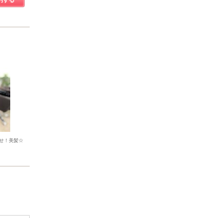
約する
せ！美髪☆