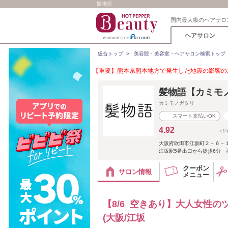
髪物語
国内最大級のヘアサロ
ヘアサロン
総合トップ
>
美容院・美容室・ヘアサロン検索トップ
【重要】熊本県熊本地方で発生した地震の影響のあ
髪物語【カミモ
カミモノガタリ
スマート支払いOK
4.92
（1
大阪府吹田市江坂町２－６－
江坂駅5番出口から徒歩6分 
クーポン
サロン情報
メニュー
【8/6 空きあり】大人女性
(大阪/江坂