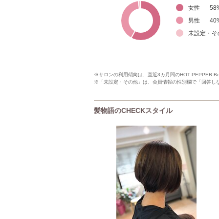
女性
58
男性
40
未設定・そ
※サロンの利用傾向は、直近3カ月間のHOT PEPPER 
※「未設定・その他」は、会員情報の性別欄で「回答し
髪物語のCHECKスタイル