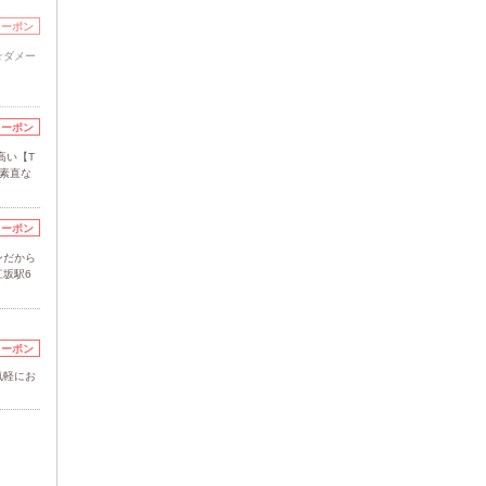
クーポン
☆ダメー
クーポン
高い【T
い素直な
クーポン
ンだから
坂駅6
クーポン
気軽にお