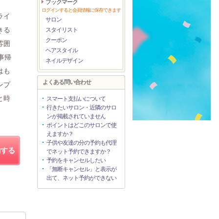
ブックマーク
ログインすると会員情報に保存できます
ライ
サロン
きる
スタイリスト
クーポン
雰囲
ヘアスタイル
事帰
ネイルデザイン
はも
よくある問い合わせ
ンプ
と時
スマート支払いについて
行きたいサロン・近隣のサロ
ンが掲載されていません
ポイントはどこのサロンで使
えますか？
子供や友達の分の予約も代理
約する
でネット予約できますか？
予約をキャンセルしたい
「無断キャンセル」と表示が
出て、ネット予約ができない