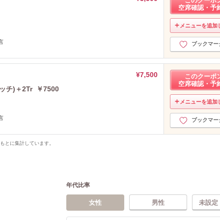
このクーポ
空席確認・予
メニューを追加
一言
ブックマー
¥7,500
このクーポ
空席確認・予
)＋2Tr ￥7500
メニューを追加
一言
ブックマー
をもとに集計しています。
年代比率
女性
男性
未設定