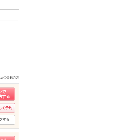
来店の全員の方
ンで
約する
して予約
クする