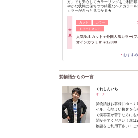
方」でも安心してカラーリングをご利用頂
やかな状態に保ちつつ綺麗なヘアカラーを
カラーがきっと見つかる★
カット
カラー
トリートメント
全
員
人気No1 カット＋外国人風カラー(フ
オインカラミTr ￥12000
おすすめ
髪物語からの一言
くれしんいち
オーナー
髪物語はお客様にゆっく
イル、心地よい接客を心
で美容室が苦手な方にも
聞かせてください！席は
物語をご利用下さい！ご