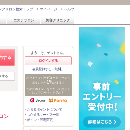
ヘアサロン検索トップ
マイページ
ヘルプ
ン
エステサロン
美容クリニック
ようこそ、ゲストさん。
約する
ログインする
会員登録する（無料）
クする
ホットペッパービューティーなら
1%
ポイントが
たまる！
ためたポイントをつかっておとく
にサロンをネット予約！
たまるポイントについて
つかえるサービス一覧
ロン
ポイント設定変更