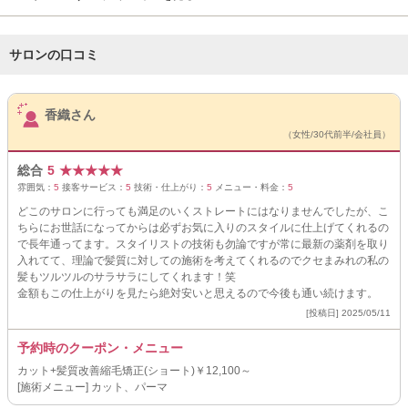
サロンの口コミ
サロンPick Up
香織さん
（女性/30代前半/会社員）
総合
5
★
★
★
★
★
雰囲気：
5
接客サービス：
5
技術・仕上がり：
5
メニュー・料金：
5
どこのサロンに行っても満足のいくストレートにはなりませんでしたが、こ
ちらにお世話になってからは必ずお気に入りのスタイルに仕上げてくれるの
で長年通ってます。スタイリストの技術も勿論ですが常に最新の薬剤を取り
入れてて、理論で髪質に対しての施術を考えてくれるのでクセまみれの私の
髪もツルツルのサラサラにしてくれます！笑
金額もこの仕上がりを見たら絶対安いと思えるので今後も通い続けます。
[投稿日] 2025/05/11
予約時のクーポン・メニュー
カット+髪質改善縮毛矯正(ショート)￥12,100～
[施術メニュー] カット、パーマ