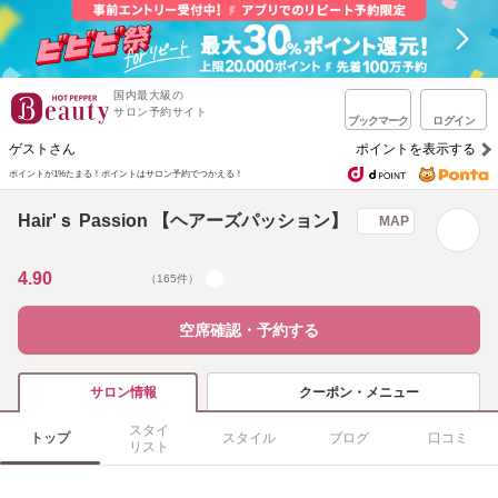
国内最大級の
サロン予約サイト
ブックマーク
ログイン
ゲストさん
ポイントを表示する
ポイントが1%たまる！
ポイントはサロン予約でつかえる！
Hair'ｓ Passion 【ヘアーズパッション】
MAP
4.90
（165件）
空席確認・予約する
クーポン・メニュー
サロン情報
スタイ
トップ
スタイル
ブログ
口コミ
リスト