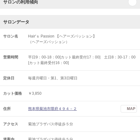
サロンの利用傾向
サロンデータ
サロン名
Hair'ｓ Passion 【ヘアーズパッション】
（ヘアーズパッション）
営業時間
平日9：00-18：00[カット最終受付17：00] 土日8：30-17：00
[カット最終受付16：00]
定休日
毎週月曜日・第1、第3日曜日
カット価格
￥3,850
住所
熊本県菊池市隈府４９４－２
MAP
アクセス
菊池プラザバス停徒歩５分
道案内
菊池プラザバス停徒歩５分