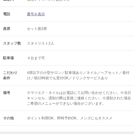
電話
番号を表示
座席
セット面3席
スタッフ数
スタイリスト2人
駐車場
４台まで可
こだわり
4席以下の小型サロン／駐車場あり／ネイル／ヘアセット／着付
条件
け／朝10時前でも受付OK／ドリンクサービスあり
備考
※マツエク・ネイルはお電話にてお問い合わせください。※当日
キャンセル、遅刻の際は直接ご連絡ください。※遅刻された場合
ご希望のメニューができない場合がございます。
その他
ポイント利用OK
即時予約OK
メンズにもオススメ