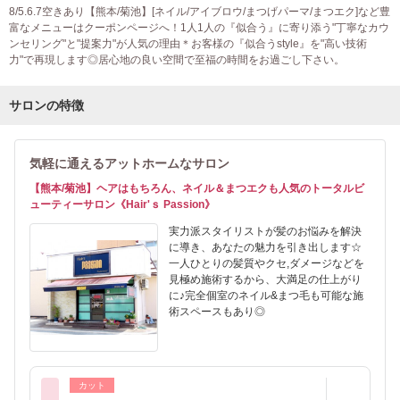
8/5.6.7空きあり【熊本/菊池】[ネイル/アイブロウ/まつげパーマ/まつエク]など豊
富なメニューはクーポンページへ！1人1人の『似合う』に寄り添う"丁寧なカウ
ンセリング"と"提案力"が人気の理由＊お客様の『似合うstyle』を"高い技術
力"で再現します◎居心地の良い空間で至福の時間をお過ごし下さい。
サロンの特徴
気軽に通えるアットホームなサロン
【熊本/菊池】ヘアはもちろん、ネイル＆まつエクも人気のトータルビ
ューティーサロン《Hair'ｓ Passion》
実力派スタイリストが髪のお悩みを解決
に導き、あなたの魅力を引き出します☆
一人ひとりの髪質やクセ,ダメージなどを
見極め施術するから、大満足の仕上がり
に♪完全個室のネイル&まつ毛も可能な施
術スペースもあり◎
カット