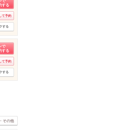
ンで
約する
して予約
クする
ンで
約する
して予約
クする
・その他