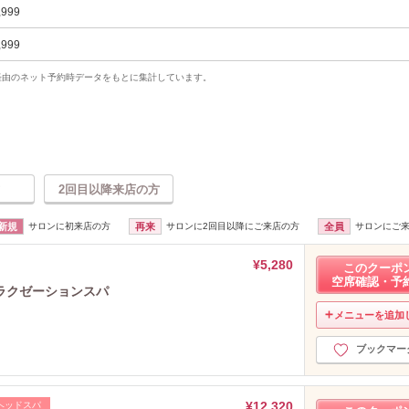
,999
,999
uty経由のネット予約時データをもとに集計しています。
2回目以降来店の方
新規
サロンに初来店の方
再来
サロンに2回目以降にご来店の方
全員
サロンにご
¥5,280
このクーポ
空席確認・予
ラクゼーションスパ
メニューを追加
ブックマー
¥12,320
ヘッドスパ