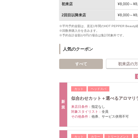
初来店
¥8,000～¥8
2回目以降来店
¥8,000～¥8
※平均予約金額は、直近1年間のHOT PEPPER Bea
※回数券購入分を含みます。
※予約合計金額が0円の場合は集計対象外です。
人気のクーポン
すべて
初来店の方
カット
ヘッドスパ
似合わせカット＋選べるアロマリ
新
来店日条件：
指定なし
規
対象スタイリスト：
全員
その他条件：
他券、サービス併用不可
カット
カラー
トリートメント