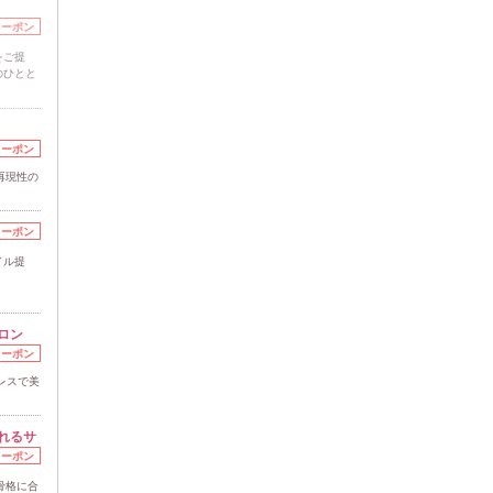
クーポン
をご提
のひとと
クーポン
再現性の
クーポン
イル提
ロン
クーポン
ジレスで美
れるサ
クーポン
骨格に合