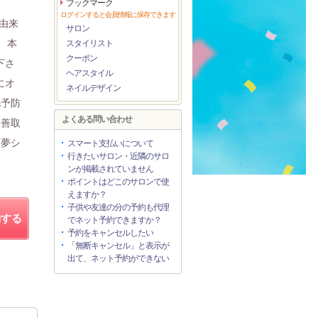
ブックマーク
ログインすると会員情報に保存できます
然由来
サロン
 本
スタイリスト
クーポン
下さ
ヘアスタイル
にオ
ネイルデザイン
毛予防
よくある問い合わせ
改善取
台夢シ
スマート支払いについて
行きたいサロン・近隣のサロ
ンが掲載されていません
ポイントはどこのサロンで使
えますか？
子供や友達の分の予約も代理
約する
でネット予約できますか？
予約をキャンセルしたい
「無断キャンセル」と表示が
出て、ネット予約ができない