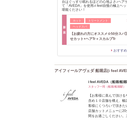
台はぐっすり眠れるほどの心地よさ♪ヘア
て「AVEDA」を使用♪i feel自慢の極上
堪能ください！
カット
トリートメント
ヘッドスパ
新
規
【お疲れの方にオススメ☆50分スパ
せカット+ヘアTr＋スカルプTr
おすすめ
アイフィールアヴェダ 船堀店(i feel AV
i feel AVEDA（船堀/船
スタッフ一同（船堀/船堀駅）
【お客様に喜んで頂けるサ
含め１０店舗を構え、幅
客様にくつろいで頂きた
店舗カットメニューに2
間をお過ごしください。ス