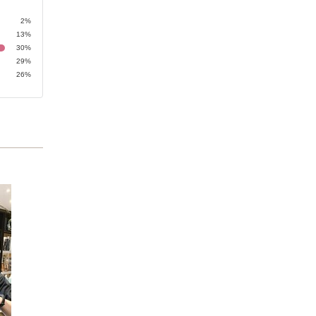
2%
13%
30%
29%
26%