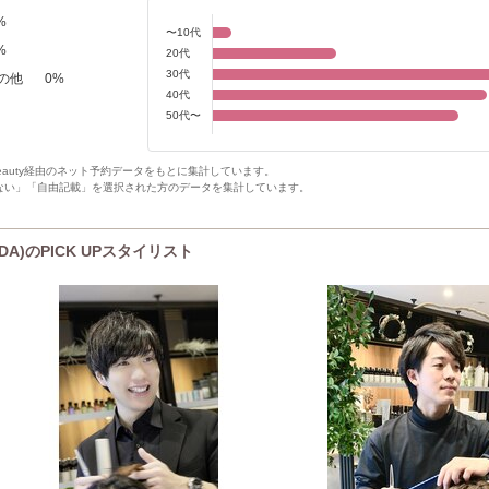
%
〜10代
%
20代
30代
の他
0
%
40代
50代〜
Beauty経由のネット予約データをもとに集計しています。
ない」「自由記載」を選択された方のデータを集計しています。
EDA)のPICK UPスタイリスト