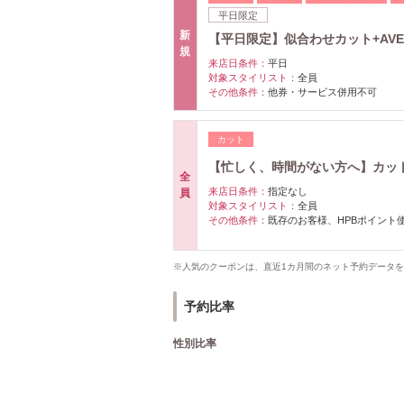
平日限定
新
【平日限定】似合わせカット+AV
規
来店日条件：
平日
対象スタイリスト：
全員
その他条件：
他券・サービス併用不可
カット
【忙しく、時間がない方へ】カッ
全
来店日条件：
指定なし
員
対象スタイリスト：
全員
その他条件：
既存のお客様、HPBポイント
※人気のクーポンは、直近1カ月間のネット予約データ
予約比率
性別比率