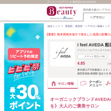
アイフィールアヴェダ 船堀店(i feel AVEDA)
国内最大級のヘアサロ
ヘアサロン
総合トップ
>
美容院・美容室・ヘアサロン検索トップ
【重要】熊本県熊本地方で発生した地震の影響のあ
i feel AVEDA 
アイフィールアヴェダフナボ
スマート支払いOK
4.85
（1
東京都江戸川区船堀２-２３－
都営新宿線 船堀駅 徒歩３分 
クーポン
サロン情報
メニュー
オーガニックブランドAVED
を》大人のご褒美サロン