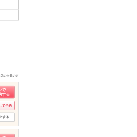
来店の全員の方
ンで
約する
して予約
クする