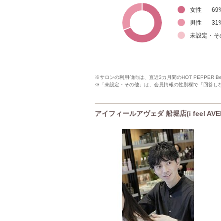
女性
69
男性
31
未設定・そ
※サロンの利用傾向は、直近3カ月間のHOT PEPPER 
※「未設定・その他」は、会員情報の性別欄で「回答し
アイフィールアヴェダ 船堀店(i feel AV