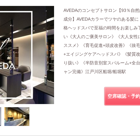
AVEDAのコンセプトサロン【93％自
成分】AVEDAカラーでツヤのある髪に
格ヘッドスパで至福の時間をお楽しみ
い《大人のご褒美サロン》《大人女性
ススメ》《育毛促進+頭皮改善》《抜
+エイジングケアヘッドスパ》《髪質
り扱い》《半防音別室スパルーム+全
ャン完備》江戸川区船堀/船堀駅
空席確認・予