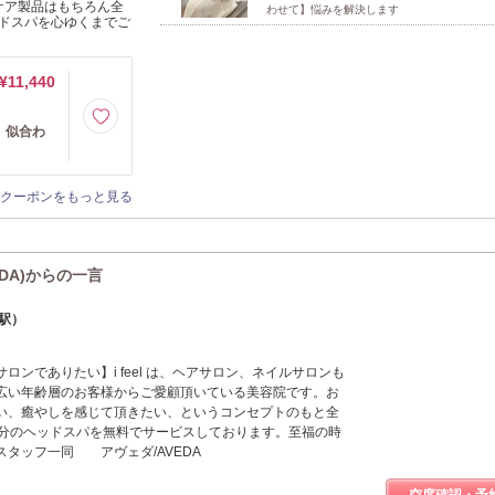
ケア製品はもちろん全
わせて】悩みを解決します
ヘッドスパを心ゆくまでご
¥11,440
】似合わ
クーポンをもっと見る
EDA)からの一言
堀駅）
ロンでありたい】i feel は、ヘアサロン、ネイルサロンも
広い年齢層のお客様からご愛顧頂いている美容院です。お
い、癒やしを感じて頂きたい、というコンセプトのもと全
0分のヘッドスパを無料でサービスしております。至福の時
タッフ一同 アヴェダ/AVEDA