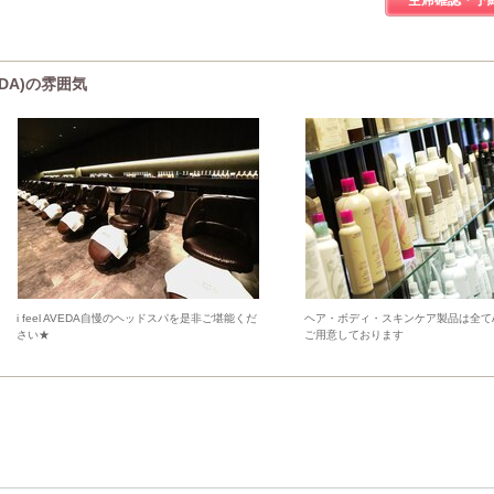
空席確認・予
EDA)の雰囲気
i feel AVEDA自慢のヘッドスパを是非ご堪能くだ
ヘア・ボディ・スキンケア製品は全てA
さい★
ご用意しております