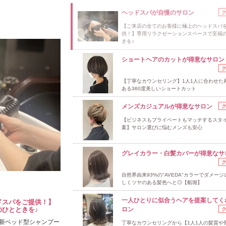
ヘッドスパが自慢のサロン
【ご来店の全てのお客様に極上のヘッドスパ
供！】専用リラクゼーションスペースで至福
きを♪
ショートヘアのカットが得意なサロン
【丁寧なカウンセリング】1人1人に合わせた
ある360度美しいショートカット
メンズカジュアルが得意なサロン
【ビジネスもプライベートもマッチするスタ
案】サロン選びに悩むメンズも安心
グレイカラー・白髪カバーが得意なサ
自然界由来93%の"AVEDA"カラーでダメー
しくツヤのある髪色へと◎【船堀】
一人ひとりに似合うヘアを提案してく
ドスパをご提供！】
ひとときを♪
ロン
新ベッド型シャンプー
丁寧なカウンセリングから【1人1人の髪質や