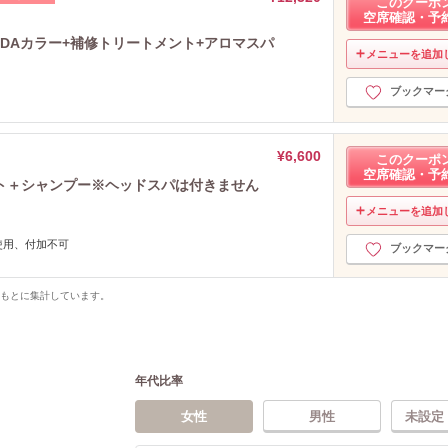
このクーポ
空席確認・予
EDAカラー+補修トリートメント+アロマスパ
メニューを追加
ブックマー
¥6,600
このクーポ
空席確認・予
ト＋シャンプー※ヘッドスパは付きません
メニューを追加
使用、付加不可
ブックマー
をもとに集計しています。
年代比率
女性
男性
未設定