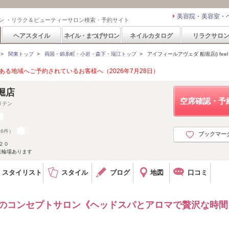
美容院・美容室・
ン ・リラク＆ビューティーサロン検索・予約サイト
ヘアスタイル
ネイル・まつげサロン
ネイルカタログ
リラクサロ
>
関東トップ
>
両国・錦糸町・小岩・森下・瑞江トップ
>
アイフィールアヴェダ 船堀店(i feel 
る地域へご予約されているお客様へ（2026年7月28日）
船堀店
空席確認・予
リテン
46件）
ブックマー
２０
駐輪場あります
スタイリスト
スタイル
ブログ
地図
口コミ
Aのコンセプトサロン《ヘッドスパとアロマで贅沢な時間