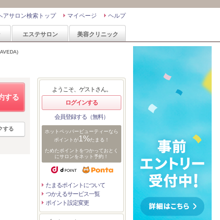
ヘアサロン検索トップ
マイページ
ヘルプ
ン
エステサロン
美容クリニック
AVEDA)
ようこそ、ゲストさん。
約する
ログインする
会員登録する（無料）
クする
ホットペッパービューティーなら
1%
ポイントが
たまる！
ためたポイントをつかっておとく
にサロンをネット予約！
たまるポイントについて
つかえるサービス一覧
ポイント設定変更