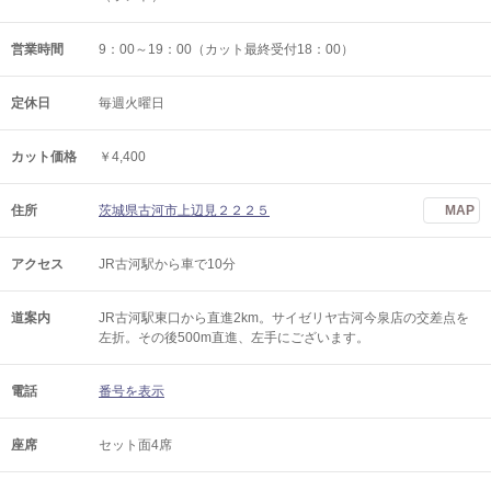
営業時間
9：00～19：00（カット最終受付18：00）
定休日
毎週火曜日
カット価格
￥4,400
住所
茨城県古河市上辺見２２２５
MAP
アクセス
JR古河駅から車で10分
道案内
JR古河駅東口から直進2km。サイゼリヤ古河今泉店の交差点を
左折。その後500m直進、左手にございます。
電話
番号を表示
座席
セット面4席