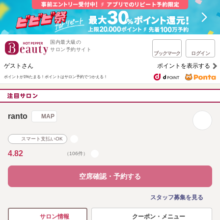
国内最大級の
サロン予約サイト
ブックマーク
ログイン
ゲストさん
ポイントを表示する
ポイントが1%たまる！
ポイントはサロン予約でつかえる！
ranto
MAP
スマート支払いOK
4.82
（106件）
空席確認・予約する
スタッフ募集を見る
クーポン・メニュー
サロン情報