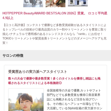
HOTPEPPER BeautyAWARD BESTSALON 2026】受賞。 ロコミ平均星
4.9以上
【口コミ高評価】コンテストで優勝など多数受賞経験があるスタイリストによ
るトップレベルの技術が◎最高品質のカラー剤やトリートメントを豊富に取り
揃え♪ナチュラルで透明感のあるトレンドスタイルなら『ranto』にお任せ！
TOKIOトリートメントや髪質改善トリートメントなどのダメージヘアケアも充
実！
サロンの特徴
受賞歴ありの実力派ヘアスタイリスト
数々の大会で優勝や最多数受賞！多くのタイトルを獲得し雑誌にも掲
載されるスタイリストによる本格施術◎
全国規模等の大会で優勝,カットやフォト
部門などでも多数受賞を獲得◎美容業界
誌にも掲載されるなど注目を浴びてい
る。その他にもヘアショー出場などでも
大活躍しているStylist在籍の実力派サロン