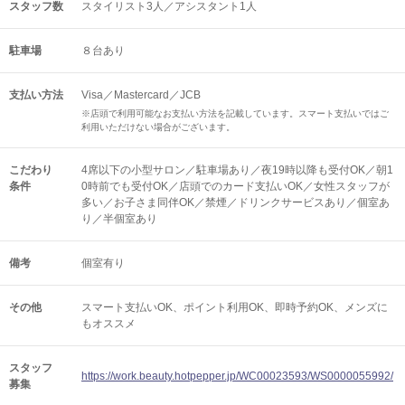
スタッフ数
スタイリスト3人／アシスタント1人
駐車場
８台あり
支払い方法
Visa／Mastercard／JCB
※店頭で利用可能なお支払い方法を記載しています。スマート支払いではご
利用いただけない場合がございます。
こだわり
4席以下の小型サロン／駐車場あり／夜19時以降も受付OK／朝1
条件
0時前でも受付OK／店頭でのカード支払いOK／女性スタッフが
多い／お子さま同伴OK／禁煙／ドリンクサービスあり／個室あ
り／半個室あり
備考
個室有り
その他
スマート支払いOK
ポイント利用OK
即時予約OK
メンズに
もオススメ
スタッフ
https://work.beauty.hotpepper.jp/WC00023593/WS0000055992/
募集