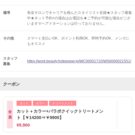
備考
有名サロンでキャリアを積んだスタイリスト在籍★スタッフ募集
中★ネット予約×の場合はお電話を★ご予約が可能な場合がござ
います※ヘアドネーションは行っておりません。
その他
スマート支払いOK
ポイント利用OK
即時予約OK
メンズに
もオススメ
スタッフ
https://work.beauty.hotpepper.jp/WC00001710/WS0000021551/
募集
クーポン
カット
カラー
トリートメント
カット＋カラー+パラボクイックトリートメン
全
員
ト【￥14200⇒￥9900】
¥9,900