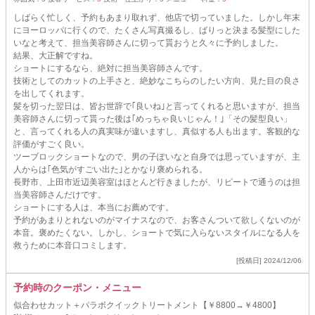
しばらく忙しく、予約もあまり取れず、他店で切っていました。しかし年末
にヨーロッパに行くので、たくさん写真撮るし、ばりっと決まる髪型にした
いなと考えて、担当美容師さんに切って貰おうと久々に予約しました。
結果、大正解ですね。
ショートにするなら、絶対に担当美容師さんです。
技術としてのカットの上手さと、絶妙なこちらのしたい方向、見た目の良さ
を出してくれます。
髪を切った翌日は、皆お世辞で｢良いね｣と言ってくれると思いますが、担当
美容師さんに切って貰った後は｢めっちゃ良いじゃん！｣「その髪型良い」
と、言ってくれる人の真実味が違いますし、真似する人も出ます。客観的な
評価がすごく良い。
ツーブロックショートなので、男の子ぽいなと自身では思っていますが、主
人からは｢色気がすごい出た｣とかなり褒められる。
長野市、上田市近辺美容室はほとんど行きましたが、リピートで通うのは担
当美容師さんだけです。
ショートにする人は、本当にお薦めです。
予約があまりとれないのがマイナスなので、お客さんついて欲しくないのが
本音。褒めたくない。しかし、ショートで気に入らないスタイルになる人を
救うために本音口コミします。
[投稿日] 2024/12/06
予約時のクーポン・メニュー
似合わせカット＋パラボクイックトリートメント【￥8800→￥4800】