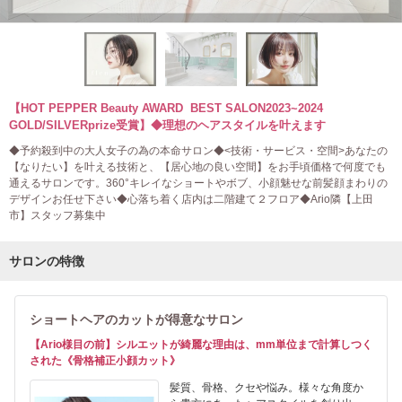
【HOT PEPPER Beauty AWARD BEST SALON2023~2024
GOLD/SILVERprize受賞】◆理想のヘアスタイルを叶えます
◆予約殺到中の大人女子の為の本命サロン◆<技術・サービス・空間>あなたの
【なりたい】を叶える技術と、【居心地の良い空間】をお手頃価格で何度でも
通えるサロンです。360°キレイなショートやボブ、小顔魅せな前髪顔まわりの
デザインお任せ下さい◆心落ち着く店内は二階建て２フロア◆Ario隣【上田
市】スタッフ募集中
サロンの特徴
ショートヘアのカットが得意なサロン
【Ario様目の前】シルエットが綺麗な理由は、mm単位まで計算しつく
された《骨格補正小顔カット》
髪質、骨格、クセや悩み。様々な角度か