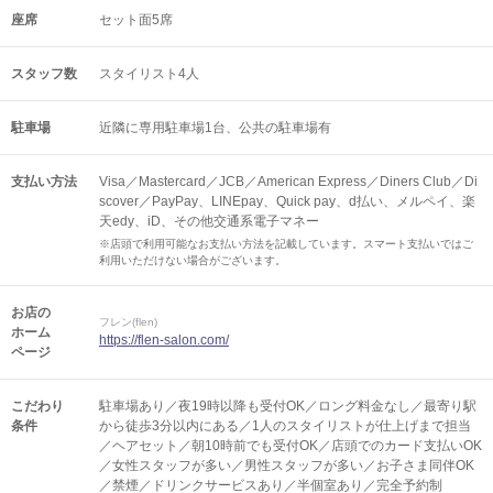
座席
セット面5席
スタッフ数
スタイリスト4人
駐車場
近隣に専用駐車場1台、公共の駐車場有
支払い方法
Visa／Mastercard／JCB／American Express／Diners Club／Di
scover／PayPay、LINEpay、Quick pay、d払い、メルペイ、楽
天edy、iD、その他交通系電子マネー
※店頭で利用可能なお支払い方法を記載しています。スマート支払いではご
利用いただけない場合がございます。
お店の
フレン(flen)
ホーム
https://flen-salon.com/
ページ
こだわり
駐車場あり／夜19時以降も受付OK／ロング料金なし／最寄り駅
条件
から徒歩3分以内にある／1人のスタイリストが仕上げまで担当
／ヘアセット／朝10時前でも受付OK／店頭でのカード支払いOK
／女性スタッフが多い／男性スタッフが多い／お子さま同伴OK
／禁煙／ドリンクサービスあり／半個室あり／完全予約制