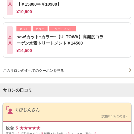
員
【￥15800⇒￥10900】
¥10,900
カット
カラー
トリートメント
new!カット+カラー+【ULTOWA】高濃度コラ
全
員
ーゲン水素トリートメント￥14500
¥14,500
このサロンのすべてのクーポンを見る
サロンの口コミ
サロンPick Up
ぐびじんさん
（女性/40代/その他）
総合
5
★
★
★
★
★
雰囲気：
5
接客サービス：
5
技術・仕上がり：
5
メニュー・料金：
5