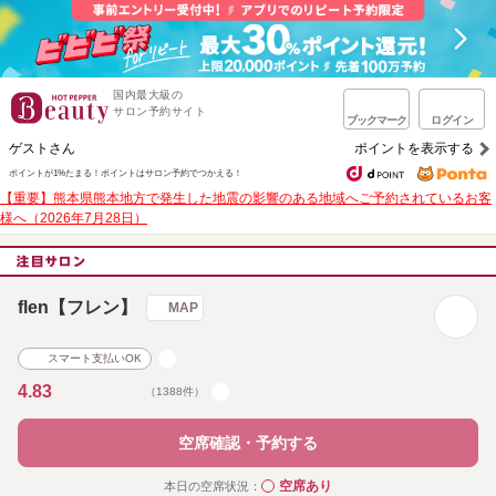
国内最大級の
サロン予約サイト
ブックマーク
ログイン
ゲストさん
ポイントを表示する
ポイントが1%たまる！
ポイントはサロン予約でつかえる！
【重要】熊本県熊本地方で発生した地震の影響のある地域へご予約されているお客
様へ（2026年7月28日）
flen【フレン】
MAP
スマート支払いOK
4.83
（1388件）
空席確認・予約する
空席あり
本日の空席状況：
◯