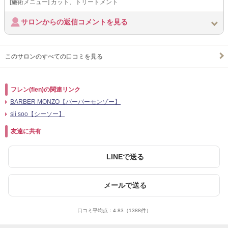
[施術メニュー] カット、トリートメント
サロンからの返信コメントを見る
このサロンのすべての口コミを見る
フレン(flen)の関連リンク
BARBER MONZO【バーバーモンゾー】
sii soo【シーソー】
友達に共有
LINEで送る
メールで送る
口コミ平均点：
4.83
（1388件）