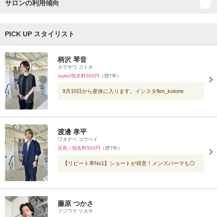
サロンの利用傾向
PICK UP スタイリスト
柄沢 琴音
カラサワ コトネ
stylist/指名料500円
（歴7年）
9月10日から産休に入ります。インスタflen_kotone
渡邊 孝平
ワタナベ コウヘイ
店長／指名料500円
（歴7年）
【リピート率No1】ショートが得意！メンズパーマも◎
藤原 つかさ
フジワラ ツカサ