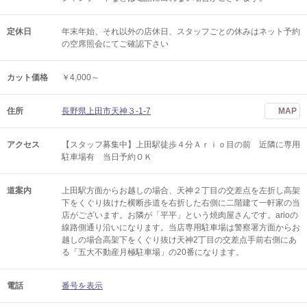
定休日
年末年始、それ以外の店休日、スタッフごとの休みはネット予約
の空席照会にてご確認下さい
カット価格
￥4,000～
住所
長野県上田市天神３-1-7
MAP
アクセス
【スタッフ募集中】上田駅徒歩４分Ａｒｉｏ目の前 近隣に専用
駐車場有 当日予約ＯＫ
道案内
上田駅方面からお越しの場合、天神２丁目の交差点を左折し高架
下をくぐり抜けた横断歩道を右折した右側に二階建て一軒家の当
店がございます。お隣が「平平」という焼肉屋さんです。arioの
線路側通り沿いになります。当店専用駐車場は警察署方面からお
越しの場合高架下をくぐり抜け天神2丁目の交差点手前右側にあ
る「五大不動産月極駐車場」の20番になります。
電話
番号を表示