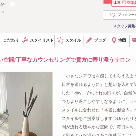
◯
空席
本日
82件）
 2F
ブックマー
スタッフ募集
こだわり
スタイリスト
スタイル
ブログ
地図
い空間/丁寧なカウンセリングで貴方に寄り添うサロン
「小さなシアワセを感じてもらえるよ
日常を送れるように」と想いを込めて
した「day」それぞれの日々が、自然
つもより過ごしやすくなるように、ラ
スタイルに合わせた「本当に似合う」
スタイルをご提案致します◇ゆったり
間が流れる穏やかな空間で、毎日をち
と彩るような温かさをご体感下さい*