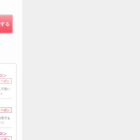
約する
ロン
クーポン
人可愛い
♪
クーポン
自宅でも
す◇
ロン
クーポン