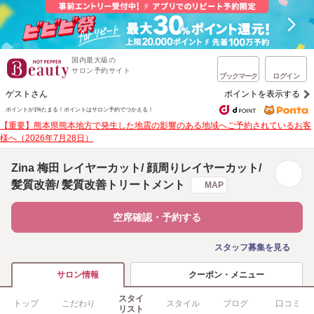
国内最大級の
サロン予約サイト
ブックマーク
ログイン
ゲストさん
ポイントを表示する
ポイントが1%たまる！
ポイントはサロン予約でつかえる！
【重要】熊本県熊本地方で発生した地震の影響のある地域へご予約されているお客
様へ（2026年7月28日）
Zina 梅田 レイヤーカット/ 顔周りレイヤーカット/
髪質改善/ 髪質改善トリートメント
MAP
空席確認・予約する
スタッフ募集を見る
クーポン・メニュー
サロン情報
スタイ
トップ
こだわり
スタイル
ブログ
口コミ
リスト