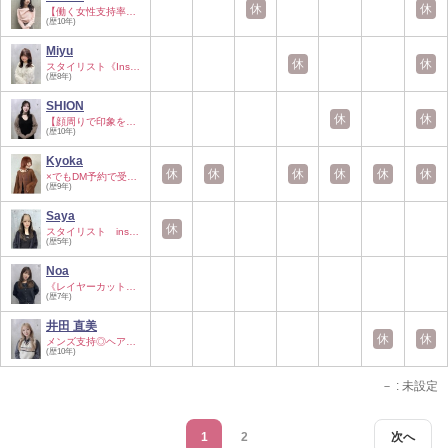
休
休
【働く女性支持率◎…
(歴10年)
Miyu
休
休
スタイリスト《Inst…
(歴8年)
SHION
休
休
【顔周りで印象を変…
(歴10年)
Kyoka
休
休
休
休
休
休
×でもDM予約で受け…
(歴9年)
Saya
休
スタイリスト inst…
(歴5年)
Noa
《レイヤーカット特…
(歴7年)
井田 直美
休
休
メンズ支持◎ヘア＆…
(歴10年)
－
: 未設定
1
2
次へ