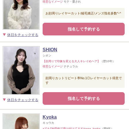
得意なイメージ
モテ・愛され
お顔周りレイヤーカット/縮毛矯正/メンズ指名多数^-^
指名して予約する
休日をチェックする
SHION
シオン
【顔周りで印象を変える大人キレイめヘア】
（歴10年）
得意なイメージ
ナチュラル
顔周りカットリピート率No.1◎レイヤーカット得意で
す
指名して予約する
休日をチェックする
Kyoka
キョウカ
×でもDM予約で受け付けてます/naga_kyoka
（歴9年）