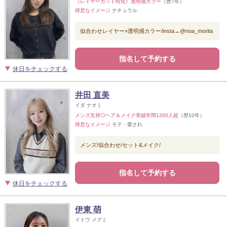
《レイヤーカット特化》透明感カラー
（歴7年）
得意なイメージ
ナチュラル
似合わせレイヤー×透明感カラー/insta→@noa_morita
指名して予約する
休日をチェックする
井田 直美
イダ ナオミ
メンズ支持◎ヘア＆メイク実績年間1200人超
（歴10年）
得意なイメージ
モテ・愛され
メンズ/似合わせ/セット&メイク/
指名して予約する
休日をチェックする
伊東 萌
イトウ メグミ