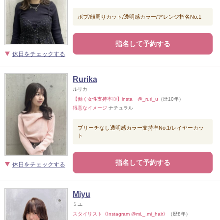
ボブ/顔周りカット/透明感カラー/アレンジ指名No.1
指名して予約する
休日をチェックする
Rurika
ルリカ
【働く女性支持率◎】insta @_ruri_u
（歴10年）
得意なイメージ
ナチュラル
ブリーチなし透明感カラー支持率No.1/レイヤーカッ
ト
指名して予約する
休日をチェックする
Miyu
ミユ
スタイリスト《Instagram @mi._.mi_hair》
（歴8年）