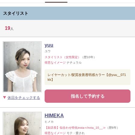
スタイリスト
19
人
yuu
ユウ
スタイリスト（女性限定）
（歴10年）
得意なイメージ
ナチュラル
レイヤーカット/髪質改善透明感カラー【@yuu__071
kk】
指名して予約する
休日をチェックする
HIMEKA
ヒメカ
【副店長】似合わせ特化insta≪hota_10__≫
（歴8年）
得意なイメージ
モテ・愛され