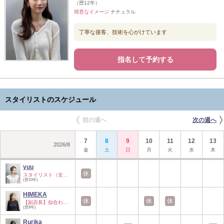
（歴12年）
得意なイメージ
ナチュラル
丁寧な接客、技術を心がけています
指名して予約する
スタイリストのスケジュール
前の週へ
次の週へ
7
8
9
10
11
12
13
2026
/
8
金
土
日
月
火
水
木
yuu
休
スタイリスト（女性…
(歴10年)
HIMEKA
休
休
休
【副店長】似合わせ…
(歴8年)
Rurika