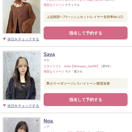
得意なイメージ
ナチュラル
上品韓国ヘア/ハッシュカット/レイヤー支持率No.1◎
指名して予約する
休日をチェックする
Saya
サヤ
スタイリスト insta【@xxsaya_hair28】
（歴5年）
得意なイメージ
モテ・愛され
艶カラー/ダメージレスハイトーン/髪質改善
指名して予約する
休日をチェックする
Noa
ノア