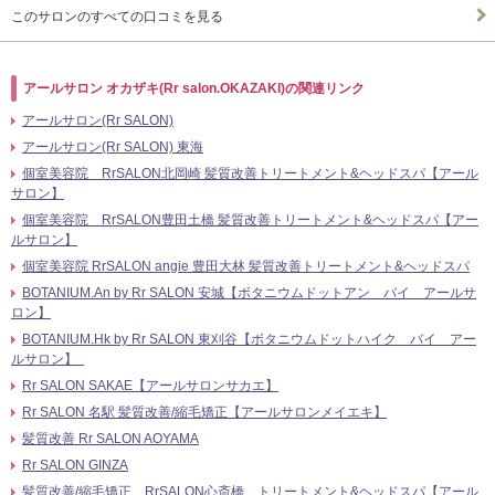
このサロンのすべての口コミを見る
アールサロン オカザキ(Rr salon.OKAZAKI)の関連リンク
アールサロン(Rr SALON)
アールサロン(Rr SALON) 東海
個室美容院 RrSALON北岡崎 髪質改善トリートメント&ヘッドスパ【アール
サロン】
個室美容院 RrSALON豊田土橋 髪質改善トリートメント&ヘッドスパ【アー
ルサロン】
個室美容院 RrSALON angie 豊田大林 髪質改善トリートメント&ヘッドスパ
BOTANIUM.An by Rr SALON 安城【ボタニウムドットアン バイ アールサ
ロン】
BOTANIUM.Hk by Rr SALON 東刈谷【ボタニウムドットハイク バイ アー
ルサロン】
Rr SALON SAKAE【アールサロンサカエ】
Rr SALON 名駅 髪質改善/縮毛矯正【アールサロンメイエキ】
髪質改善 Rr SALON AOYAMA
Rr SALON GINZA
髪質改善/縮毛矯正 RrSALON心斎橋 トリートメント&ヘッドスパ【アール