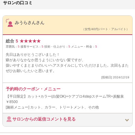
サロンの口コミ
サロンPick Up
みうらさんさん
（女性/40代/パート・アルバイト）
総合
5
★
★
★
★
★
雰囲気：
5
接客サービス：
5
技術・仕上がり：
5
メニュー・料金：
5
先日はありがとうございました！
癖がありなかなか思うようにいかない髪ですが、
扱いやすくまとまりのいいヘアスタイルにしていただけました。次回もまた
ぜひお願いしたいと思います。
[投稿日] 2024/12/19
予約時のクーポン・メニュー
【平日限定】カット+カラー(白髪OK)+ケアプロ4stepスチームTR+炭酸泉
￥8500
[施術メニュー] カット、カラー、トリートメント、その他
サロンからの返信コメントを見る