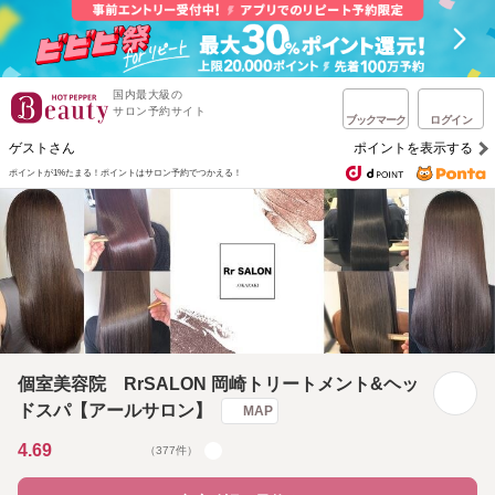
国内最大級の
サロン予約サイト
ブックマーク
ログイン
ゲストさん
ポイントを表示する
ポイントが1%たまる！
ポイントはサロン予約でつかえる！
個室美容院 RrSALON 岡崎トリートメント&ヘッ
ドスパ【アールサロン】
MAP
4.69
（377件）