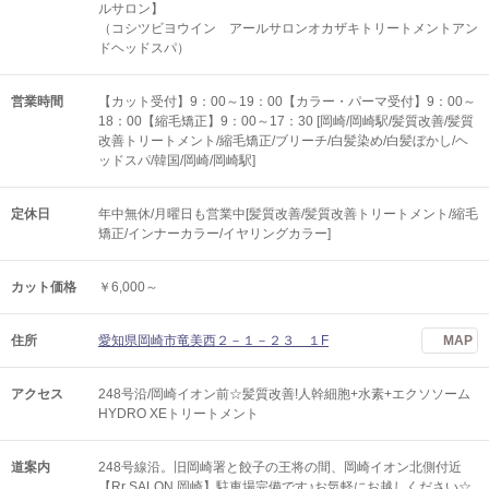
ルサロン】
（コシツビヨウイン アールサロンオカザキトリートメントアン
ドヘッドスパ）
営業時間
【カット受付】9：00～19：00【カラー・パーマ受付】9：00～
18：00【縮毛矯正】9：00～17：30 [岡崎/岡崎駅/髪質改善/髪質
改善トリートメント/縮毛矯正/ブリーチ/白髪染め/白髪ぼかし/ヘ
ッドスパ/韓国/岡崎/岡崎駅]
定休日
年中無休/月曜日も営業中[髪質改善/髪質改善トリートメント/縮毛
矯正/インナーカラー/イヤリングカラー]
カット価格
￥6,000～
住所
愛知県岡崎市竜美西２－１－２３ １F
MAP
アクセス
248号沿/岡崎イオン前☆髪質改善!人幹細胞+水素+エクソソーム
HYDRO XEトリートメント
道案内
248号線沿。旧岡崎署と餃子の王将の間、岡崎イオン北側付近
【Rr SALON 岡崎】駐車場完備です♪お気軽にお越しください☆