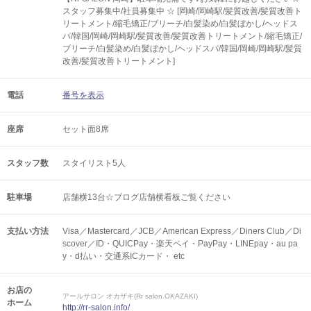
スタッフ募集中/社員募集中 ☆ [岡崎/岡崎駅/髪質改善/髪質改善ト
リートメント/縮毛矯正/ブリーチ/白髪染め/白髪ぼかし/ヘッドス
パ/韓国/岡崎/岡崎駅/髪質改善/髪質改善トリートメント/縮毛矯正/
ブリーチ/白髪染め/白髪ぼかし/ヘッドスパ/韓国/岡崎/岡崎駅/髪質
改善/髪質改善トリートメント]
電話
番号を表示
座席
セット面8席
スタッフ数
スタイリスト5人
駐車場
店舗横13台☆ブログ店舗横看板ご覧ください
支払い方法
Visa／Mastercard／JCB／American Express／Diners Club／Di
scover／ID・QUICPay・楽天ペイ・PayPay・LINEpay・au pa
y・d払い・交通系ICカード・ etc
お店の
アールサロン オカザキ(Rr salon.OKAZAKI)
ホーム
http://rr-salon.info/