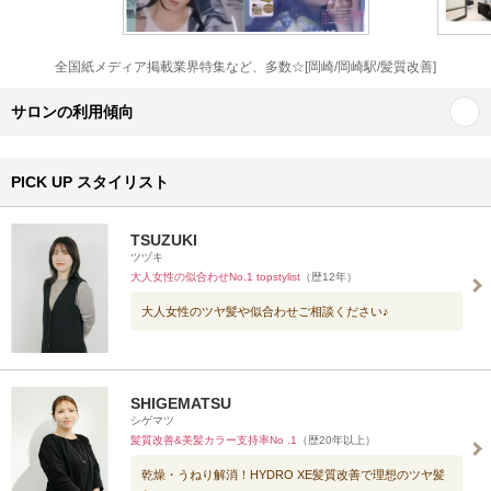
全国紙メディア掲載業界特集など、多数☆[岡崎/岡崎駅/髪質改善]
サロンの利用傾向
PICK UP スタイリスト
TSUZUKI
ツヅキ
大人女性の似合わせNo.1 topstylist
（歴12年）
大人女性のツヤ髪や似合わせご相談ください♪
SHIGEMATSU
シゲマツ
髪質改善&美髪カラー支持率No .1
（歴20年以上）
乾燥・うねり解消！HYDRO XE髪質改善で理想のツヤ髪