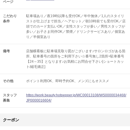
ページ
こだわり
駐車場あり／夜19時以降も受付OK／年中無休／1人のスタイリ
条件
ストが仕上げまで担当／ヘアセット／朝10時前でも受付OK／店
頭でのカード支払いOK／女性スタッフが多い／男性スタッフが
多い／お子さま同伴OK／禁煙／ドリンクサービスあり／個室あ
り／半個室あり
備考
店舗横看板に駐車場見取り図がございます♪サロンロゴがある箇
所、駐車番号の箇所をご利用下さい☆番号無し2箇所+駐車番号
【24～35】となります♪お気軽にお問合せ下さい[ショートカッ
ト/縮毛矯正]
その他
ポイント利用OK
即時予約OK
メンズにもオススメ
スタッフ
https://work.beauty.hotpepper.jp/WC00013108/WS0000034468/
募集
JP0000016604/
クーポン