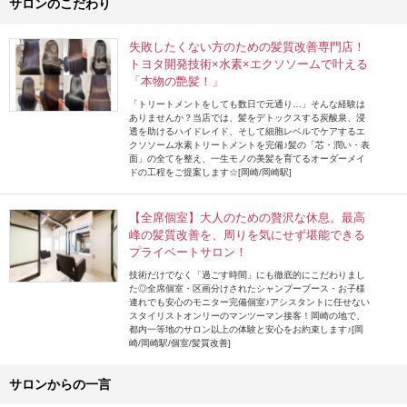
サロンのこだわり
失敗したくない方のための髪質改善専門店！
トヨタ開発技術×水素×エクソソームで叶える
「本物の艶髪！」
「トリートメントをしても数日で元通り…」そんな経験は
ありませんか？当店では、髪をデトックスする炭酸泉、浸
透を助けるハイドレイド、そして細胞レベルでケアするエ
クソソーム水素トリートメントを完備♪髪の「芯・潤い・表
面」の全てを整え、一生モノの美髪を育てるオーダーメイ
ドの工程をご提案します☆[岡崎/岡崎駅]
【全席個室】大人のための贅沢な休息。最高
峰の髪質改善を、周りを気にせず堪能できる
プライベートサロン！
技術だけでなく「過ごす時間」にも徹底的にこだわりまし
た◎全席個室・区画分けされたシャンプーブース・お子様
連れでも安心のモニター完備個室♪アシスタントに任せない
スタイリストオンリーのマンツーマン接客！岡崎の地で、
都内一等地のサロン以上の体験と安心をお約束します♪[岡
崎/岡崎駅/個室/髪質改善]
サロンからの一言