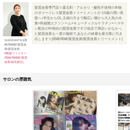
髪質改善専門店☆還元剤・アルカリ・酸性不使用の本物
のダメージレス髪質改善トリートメントが-10歳の潤い美
髪へ♪学生からOL,主婦の方まで幅広い層から大人気の水
素×幹細胞エクソソーム×キューティクルケラチン×ヘマチ
ン配合のRr独自の髪質改善です◎他店で満足いかなかっ
た髪質改善も一度の施術で,あなたの綺麗を最大限に引き
出します☆[岡崎/岡崎/髪質改善/髪質改善トリートメント]
SHIGEMATSU[岡
崎/岡崎駅/髪質改
善/髪質改善
#艶髪マイスター
[岡崎/岡崎駅/髪質
改善/縮毛矯正]
サロンの雰囲気