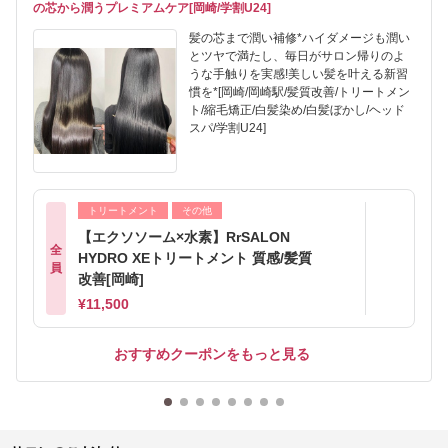
の芯から潤うプレミアムケア[岡崎/学割U24]
髪の芯まで潤い補修*ハイダメージも潤い
とツヤで満たし、毎日がサロン帰りのよ
うな手触りを実感!美しい髪を叶える新習
慣を*[岡崎/岡崎駅/髪質改善/トリートメン
ト/縮毛矯正/白髪染め/白髪ぼかし/ヘッド
スパ/学割U24]
トリートメント
その他
【エクソソーム×水素】RrSALON
全
HYDRO XEトリートメント 質感/髪質
員
改善[岡崎]
¥11,500
おすすめクーポンをもっと見る