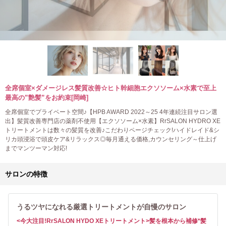
全席個室×ダメージレス髪質改善☆ヒト幹細胞エクソソーム×水素で至上
最高の”艶髪”をお約束[岡崎]
全席個室でプライベート空間♪【HPB AWARD 2022～25 4年連続注目サロン選
出】髪質改善専門店の薬剤不使用【エクソソーム×水素】RrSALON HYDRO XE
トリートメントは数々の髪質を改善♪こだわりページチェック!ハイドレイド&シ
リカ頭浸浴で頭皮ケア&リラックス◎毎月通える価格,カウンセリング～仕上げ
までマンツーマン対応!
サロンの特徴
うるツヤになれる厳選トリートメントが自慢のサロン
<今大注目!RrSALON HYDO XEトリートメント>髪を根本から補修*髪