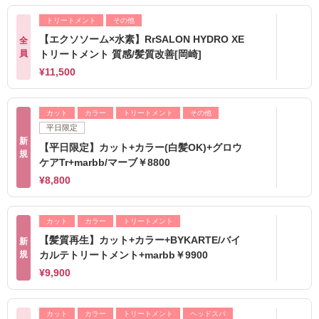
トリートメント
その他
【エクソソーム×水素】RrSALON HYDRO XE
全
員
トリートメント 質感/髪質改善[岡崎]
¥11,500
カット
カラー
トリートメント
その他
平日限定
新
【平日限定】カット+カラー(白髪OK)+グロウ
規
ケアTr+marbb/マーブ￥8800
¥8,800
カット
カラー
トリートメント
【髪質再生】カット+カラー+BYKARTE/バイ
新
規
カルテトリートメント+marbb￥9900
¥9,900
カット
カラー
トリートメント
ヘッドスパ