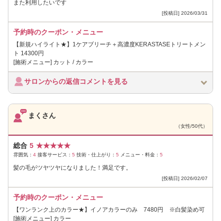
また利用したいです
[投稿日] 2026/03/31
予約時のクーポン・メニュー
【新規ハイライト★】1ケアブリーチ＋高濃度KERASTASEトリートメン
ト 14300円
[施術メニュー] カット / カラー
サロンからの返信コメントを見る
まくさん
（女性/50代）
総合
5
★
★
★
★
★
雰囲気：
4
接客サービス：
5
技術・仕上がり：
5
メニュー・料金：
5
髪の毛がツヤツヤになりました！満足です。
[投稿日] 2026/02/07
予約時のクーポン・メニュー
【ワンランク上のカラー★】イノアカラーのみ 7480円 ※白髪染め可
[施術メニュー] カラー