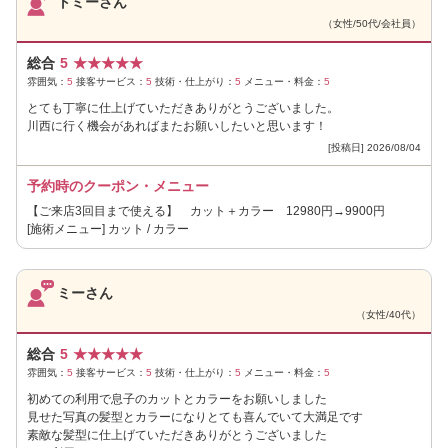
トミーさん
（女性/50代/会社員）
総合
5
★
★
★
★
★
雰囲気：
5
接客サービス：
5
技術・仕上がり：
5
メニュー・料金：
5
とても丁寧に仕上げていただきありがとうございました。
川西に行く機会があればまたお願いしたいと思います！
[投稿日] 2026/08/04
予約時のクーポン・メニュー
【ご来店3回目まで使える】 カット＋カラー 12980円→9900円
[施術メニュー] カット / カラー
ミーさん
（女性/40代）
総合
5
★
★
★
★
★
雰囲気：
5
接客サービス：
5
技術・仕上がり：
5
メニュー・料金：
5
初めての利用で息子のカットとカラーをお願いしました
見せた写真の髪型とカラーになりとても喜んでいて大満足です
素敵な髪型に仕上げていただきありがとうございました