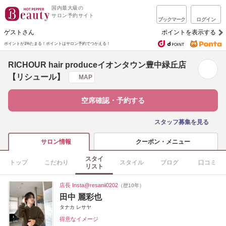
国内最大級の
サロン予約サイト
ブックマーク
ログイン
ゲストさん
ポイントを表示する
ポイントが1%たまる！
ポイントはサロン予約でつかえる！
RICHOUR hair produceイオンタウン豊中緑丘店
【リシュール】
MAP
空席確認・予約する
スタッフ募集を見る
クーポン・メニュー
サロン情報
スタイ
トップ
こだわり
スタイル
ブログ
口コミ
リスト
店長 Insta@resanii0202
（歴10年）
田中 麗彩也
タナカ レサヤ
得意なイメージ