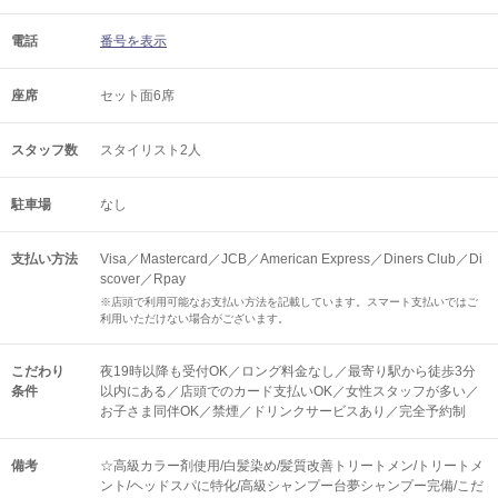
電話
番号を表示
座席
セット面6席
スタッフ数
スタイリスト2人
駐車場
なし
支払い方法
Visa／Mastercard／JCB／American Express／Diners Club／Di
scover／Rpay
※店頭で利用可能なお支払い方法を記載しています。スマート支払いではご
利用いただけない場合がございます。
こだわり
夜19時以降も受付OK／ロング料金なし／最寄り駅から徒歩3分
条件
以内にある／店頭でのカード支払いOK／女性スタッフが多い／
お子さま同伴OK／禁煙／ドリンクサービスあり／完全予約制
備考
☆高級カラー剤使用/白髪染め/髪質改善トリートメン/トリートメ
ント/ヘッドスパに特化/高級シャンプー台夢シャンプー完備/こだ