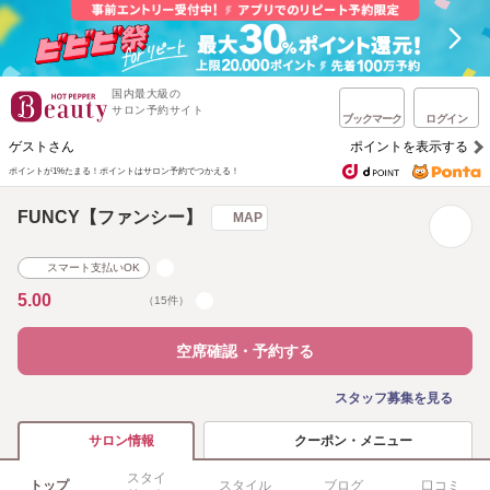
国内最大級の
サロン予約サイト
ブックマーク
ログイン
ゲストさん
ポイントを表示する
ポイントが1%たまる！
ポイントはサロン予約でつかえる！
FUNCY【ファンシー】
MAP
スマート支払いOK
5.00
（15件）
空席確認・予約する
スタッフ募集を見る
クーポン・メニュー
サロン情報
スタイ
トップ
スタイル
ブログ
口コミ