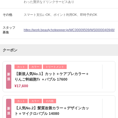
わった贅沢なドリンクサービスあり
その他
スマート支払いOK
ポイント利用OK
即時予約OK
スタッフ
https://work.beauty.hotpepper.jp/WC00009509/WS0000040948/
募集
クーポン
カット
カラー
トリートメント
【新規人気No.1】カット＋ケアプレカラー＋
新
規
りんご幹細胞Tr ＋バブル 17600
¥17,600
カット
カラー
その他
【人気No.2】髪質改善カラー＋デザインカッ
新
規
ト＋マイクロバブル 14080