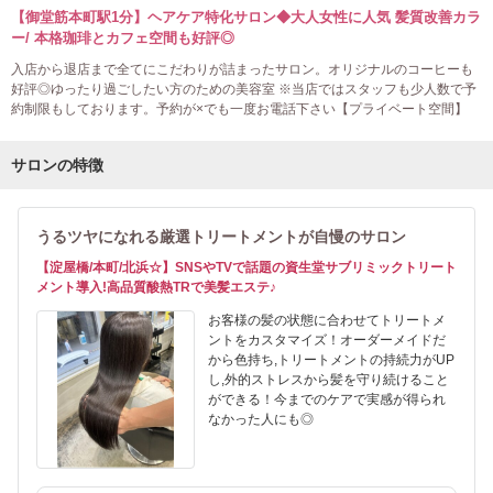
【御堂筋本町駅1分】ヘアケア特化サロン◆大人女性に人気 髪質改善カラ
ー/ 本格珈琲とカフェ空間も好評◎
入店から退店まで全てにこだわりが詰まったサロン。オリジナルのコーヒーも
好評◎ゆったり過ごしたい方のための美容室 ※当店ではスタッフも少人数で予
約制限もしております。予約が×でも一度お電話下さい【プライベート空間】
サロンの特徴
うるツヤになれる厳選トリートメントが自慢のサロン
【淀屋橋/本町/北浜☆】SNSやTVで話題の資生堂サブリミックトリート
メント導入!高品質酸熱TRで美髪エステ♪
お客様の髪の状態に合わせてトリートメ
ントをカスタマイズ！オーダーメイドだ
から色持ち,トリートメントの持続力がUP
し,外的ストレスから髪を守り続けること
ができる！今までのケアで実感が得られ
なかった人にも◎