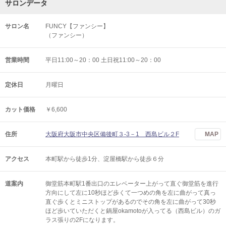
サロンデータ
サロン名
FUNCY【ファンシー】
（ファンシー）
営業時間
平日11:00～20：00 土日祝11:00～20：00
定休日
月曜日
カット価格
￥6,600
住所
大阪府大阪市中央区備後町３-3－1 西島ビル２F
MAP
アクセス
本町駅から徒歩1分、淀屋橋駅から徒歩６分
道案内
御堂筋本町駅1番出口のエレベーター上がって直ぐ御堂筋を進行
方向にして左に10秒ほど歩くて一つめの角を左に曲がって真っ
直ぐ歩くとミニストップがあるのでその角を左に曲がって30秒
ほど歩いていただくと鍋屋okamotoが入ってる（西島ビル）のガ
ラス張りの2Fになります。