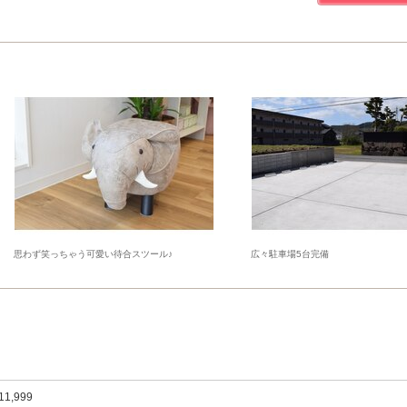
思わず笑っちゃう可愛い待合スツール♪
広々駐車場5台完備
11,999