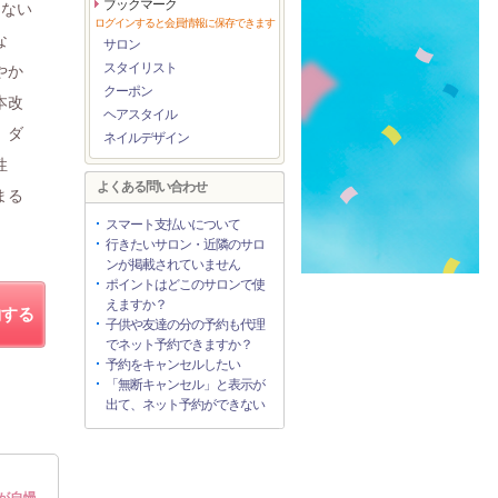
ブックマーク
きない
ログインすると会員情報に保存できます
な
サロン
スタイリスト
やか
クーポン
本改
ヘアスタイル
、ダ
ネイルデザイン
性
よくある問い合わせ
まる
スマート支払いについて
行きたいサロン・近隣のサロ
ンが掲載されていません
ポイントはどこのサロンで使
えますか？
約する
子供や友達の分の予約も代理
でネット予約できますか？
予約をキャンセルしたい
「無断キャンセル」と表示が
出て、ネット予約ができない
が自慢