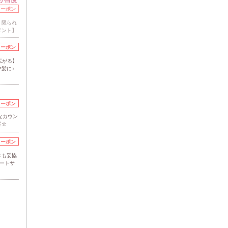
クーポン
。限られ
メント】
クーポン
広がる】
髪に♪
クーポン
なカウン
案☆
クーポン
さも妥協
ベートサ