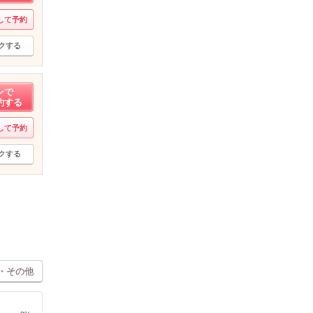
して予約
クする
ンで
約する
して予約
クする
・その他