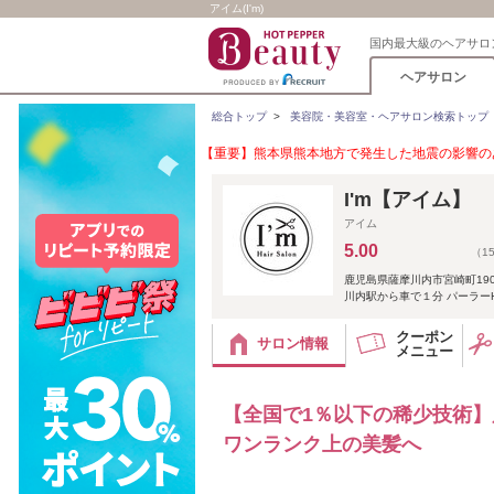
アイム(I'm)
国内最大級のヘアサロ
ヘアサロン
総合トップ
>
美容院・美容室・ヘアサロン検索トップ
【重要】熊本県熊本地方で発生した地震の影響のあ
I'm【アイム】
アイム
5.00
（1
鹿児島県薩摩川内市宮崎町190
川内駅から車で１分 パーラーH
クーポン
サロン情報
メニュー
【全国で1％以下の稀少技術
ワンランク上の美髪へ