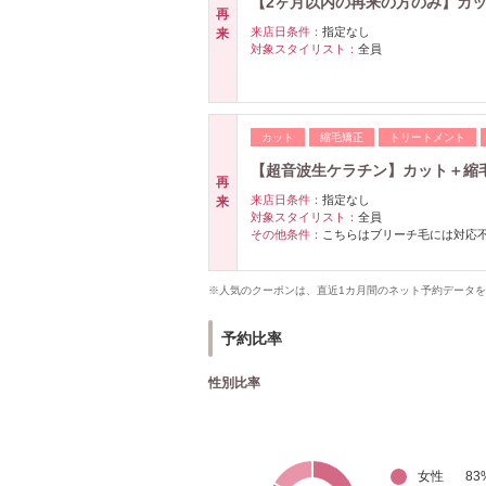
【2ヶ月以内の再来の方のみ】カッ
再
来店日条件：
指定なし
来
対象スタイリスト：
全員
カット
縮毛矯正
トリートメント
【超音波生ケラチン】カット＋縮毛
再
来店日条件：
指定なし
来
対象スタイリスト：
全員
その他条件：
こちらはブリーチ毛には対応
※人気のクーポンは、直近1カ月間のネット予約データ
予約比率
性別比率
女性
83