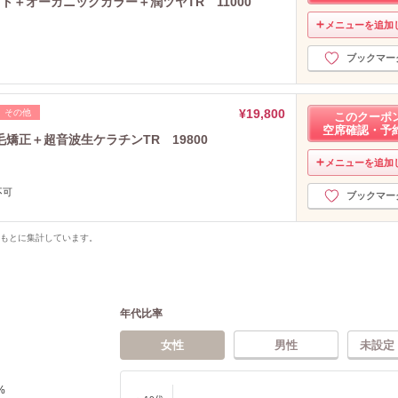
ト＋オーガニックカラー＋潤ツヤTR 11000
メニューを追加
ブックマー
¥19,800
その他
このクーポ
空席確認・予
矯正＋超音波生ケラチンTR 19800
メニューを追加
不可
ブックマー
をもとに集計しています。
年代比率
女性
男性
未設定
%