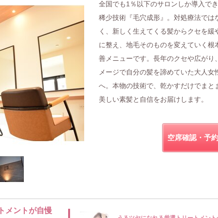
全国でも1％以下のサロンしか導入で
稀少技術『毛穴成形』。対処療法では
く、新しく生えてくる髪からクセを緩
に整え、地毛そのものを変えていく根
善メニューです。長年のクセや広がり
メージで自分の髪を諦めていた大人女
へ。本物の技術で、乾かすだけでまと
美しい素髪と自信をお届けします。
空席確認・予
トメントが自慢
うるツヤになれる厳選トリートメント