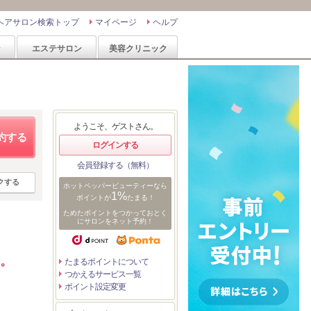
ヘアサロン検索トップ
マイページ
ヘルプ
ン
エステサロン
美容クリニック
ようこそ、ゲストさん。
約する
ログインする
会員登録する（無料）
クする
ホットペッパービューティーなら
1%
ポイントが
たまる！
ためたポイントをつかっておとく
にサロンをネット予約！
善。
たまるポイントについて
つかえるサービス一覧
ポイント設定変更