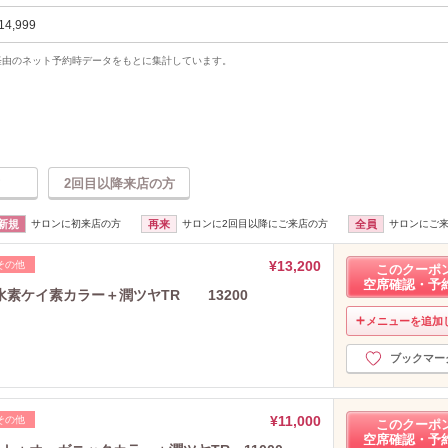
14,999
uty経由のネット予約時データをもとに集計しています。
2回目以降来店の方
新規
サロンに初来店の方
再来
サロンに2回目以降にご来店の方
全員
サロンにご
¥13,200
その他
このクーポ
空席確認・予
素ケイ素カラー＋潤ツヤTR 13200
メニューを追加
ブックマー
¥11,000
その他
このクーポ
空席確認・予