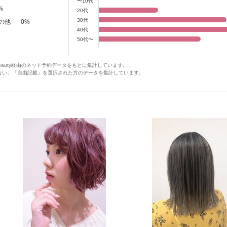
〜10代
%
20代
30代
の他
0
%
40代
50代〜
Beauty経由のネット予約データをもとに集計しています。
ない」「自由記載」を選択された方のデータを集計しています。