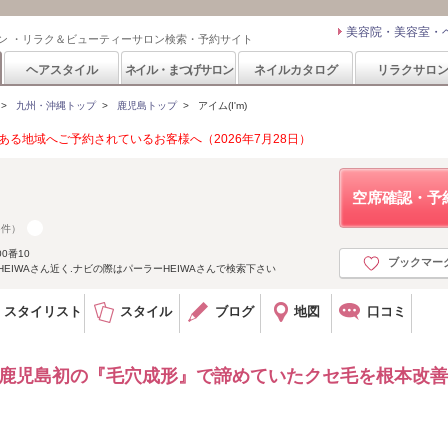
美容院・美容室・
ン ・リラク＆ビューティーサロン検索・予約サイト
ヘアスタイル
ネイル・まつげサロン
ネイルカタログ
リラクサロ
>
九州・沖縄トップ
>
鹿児島トップ
>
アイム(I'm)
る地域へご予約されているお客様へ（2026年7月28日）
空席確認・予
5件）
0番10
ブックマー
EIWAさん近く.ナビの際はパーラーHEIWAさんで検索下さい
スタイリスト
スタイル
ブログ
地図
口コミ
】鹿児島初の『毛穴成形』で諦めていたクセ毛を根本改