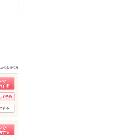
来店の全員の方
ンで
約する
して予約
クする
ンで
約する