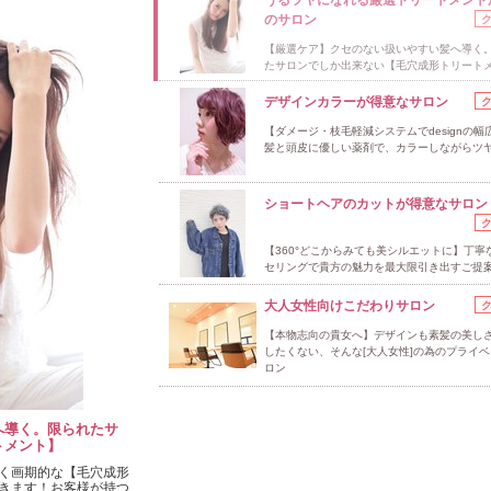
のサロン
【厳選ケア】クセのない扱いやすい髪へ導く
たサロンでしか出来ない【毛穴成形トリート
デザインカラーが得意なサロン
【ダメージ・枝毛軽減システムでdesignの幅
髪と頭皮に優しい薬剤で、カラーしながらツヤ
ショートヘアのカットが得意なサロン
【360°どこからみても美シルエットに】丁寧
セリングで貴方の魅力を最大限引き出すご提
大人女性向けこだわりサロン
【本物志向の貴女へ】デザインも素髪の美し
したくない、そんな[大人女性]の為のプライ
ロン
へ導く。限られたサ
トメント】
く画期的な【毛穴成形
きます！お客様が持つ