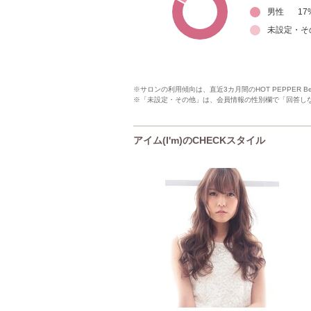
男性
17
未設定・そ
※サロンの利用傾向は、直近3カ月間のHOT PEPPER 
※「未設定・その他」は、会員情報の性別欄で「回答し
アイム(I'm)のCHECKスタイル