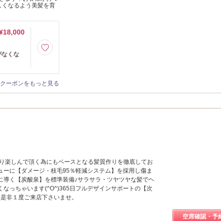
しくなるよう美髪を育
¥18,000
がなくな
クーポンをもっと見る
をより楽しんで頂く為にもベースとなる髪質作りを徹底してお
ューに【ダメージ・枝毛95％軽減システム】を採用し傷ま
に導く【炭酸泉】を標準装備♪サラサラ・ツヤツヤな髪でヘ
なっちゃいます(^O^)365日フルデザインサポートの【次
♪是非１度ご来店下さいませ。
空席確認・予