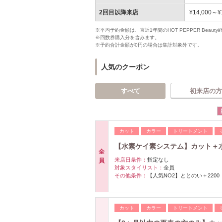
2回目以降来店
¥14,000～¥
※平均予約金額は、直近1年間のHOT PEPPER Bea
※回数券購入分を含みます。
※予約合計金額が0円の場合は集計対象外です。
人気のクーポン
すべて
初来店の方
カット
カラー
トリートメント
【水素ケイ素システム】カット＋水
全
来店日条件：
指定なし
員
対象スタイリスト：
全員
その他条件：
【人気NO2】ととのい＋2200
カット
カラー
トリートメント