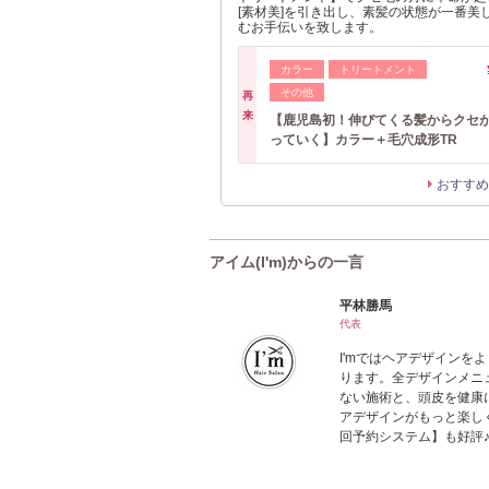
[素材美]を引き出し、素髪の状態が一番美
むお手伝いを致します。
カラー
トリートメント
その他
再
来
【鹿児島初！伸びてくる髪からクセ
っていく】カラー＋毛穴成形TR
おすすめ
アイム(I'm)からの一言
平林勝馬
代表
I'mではヘアデザイン
ります。全デザインメニ
ない施術と、頭皮を健康
アデザインがもっと楽しく
回予約システム】も好評