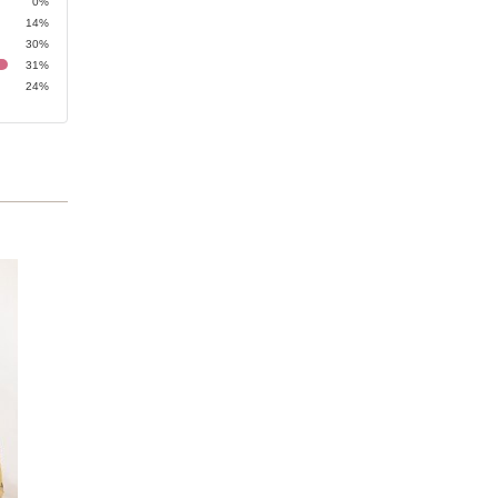
0%
14%
30%
31%
24%